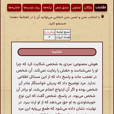
اطّلاعات
واژگان
تصاویر
مشق شعر
ترانه‌ها
روند بازدیدها
حاشیه‌ها
با انتخاب متن و لمس متن انتخابی می‌توانید آن را در لغتنامهٔ دهخدا
جستجو کنید.
منبع اولیه:
ویکی‌درج
تعداد ابیات:
۲
خلاصه
هوش مصنوعی: مردی به شخصی شکایت کرد که چرا
او را نمی‌شناسد و حقش را رعایت نمی‌کند. آن شخص
در تعجب ماند و پاسخ داد که از این مسائل اطلاعی
ندارد. مرد توضیح داد که پدرش خواستگار مادر آن
شخص بوده و اگر آن ازدواج انجام می‌شد، او برادر آن
شخص می‌بود. در پاسخ، شخص گفت که این نوع
خویشاوندی به او حق می‌دهد که از او ارث ببرد. در
نهایت، نشان داده می‌شود که طمع بی‌پایه این مرد