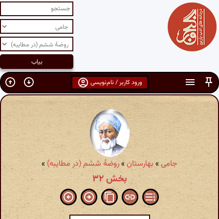
ورود کاربر / نام‌نویسی
جامی
»
بهارستان
»
روضهٔ ششم (در مطایبه)
»
بخش ۳۲