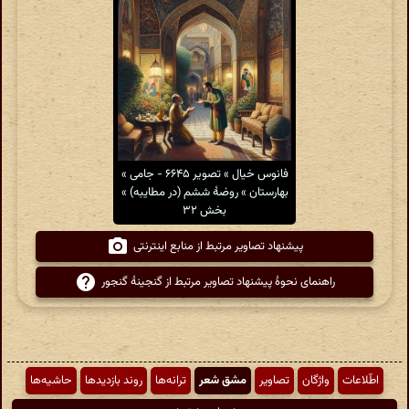
فانوس خیال » تصویر ۶۶۴۵ - جامی »
بهارستان » روضهٔ ششم (در مطایبه) »
بخش ۳۲
پیشنهاد تصاویر مرتبط از منابع اینترنتی
راهنمای نحوهٔ پیشنهاد تصاویر مرتبط از گنجینهٔ گنجور
اطّلاعات
واژگان
تصاویر
مشق شعر
ترانه‌ها
روند بازدیدها
حاشیه‌ها