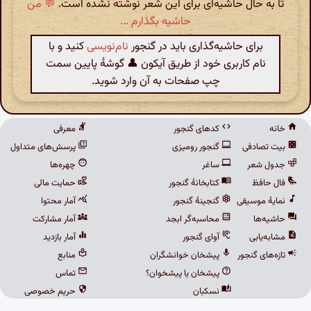
تا به حال حاشیه‌ای برای این شعر نوشته نشده است.
💬 من
حاشیه بگذارم ...
برای حاشیه‌گذاری باید در گنجور
نام‌نویسی
کنید و با
نام کاربری خود از طریق آیکون 👤 گوشهٔ پایین سمت
چپ صفحات به آن وارد شوید.
خانه
کدهای گنجور
معرفی
بیت تصادفی
گنجور رومیزی
پرسش‌های متداول
جدول شعر
ساغر
چهره‌ها
فال حافظ
کتابخانهٔ گنجور
حمایت مالی
نمایهٔ موسیقی
گنجینهٔ گنجور
آمار محتوا
حاشیه‌ها
محاسبه‌گر ابجد
آمار مشارکت
مشابه‌یابی
آوای گنجور
آمار بازدید
تازه‌های گنجور
پیشخان خوانشگران
منابع
پیشخان یا پیشخوان؟
تماس
نسکبان
حریم خصوصی