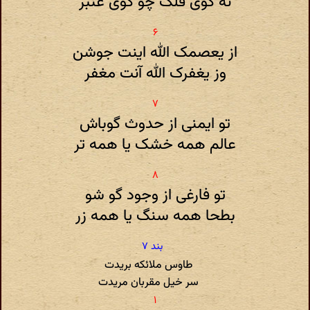
نه گوی فلک چو گوی عنبر
از یعصمک الله اینت جوشن
وز یغفرک الله آنت مغفر
تو ایمنی از حدوث گوباش
عالم همه خشک یا همه تر
تو فارغی از وجود گو شو
بطحا همه سنگ یا همه زر
طاوس ملائکه بریدت
سر خیل مقربان مریدت