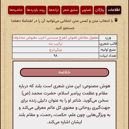
اطّلاعات
واژگان
تصاویر
مشق شعر
ترانه‌ها
روند بازدیدها
حاشیه‌ها
با انتخاب متن و لمس متن انتخابی می‌توانید آن را در لغتنامهٔ دهخدا
جستجو کنید.
وزن:
مفعول مفاعلن فعولن (هزج مسدس اخرب مقبوض محذوف)
قالب شعری:
ترکیب بند
منبع اولیه:
ویکی‌درج
تعداد ابیات:
۹۸
خلاصه
هوش مصنوعی: این متن شعری است بلند که درباره
مقام و عظمت پیامبر اسلام، حضرت محمد (ص)
سخن می‌گوید. شاعر او را به عنوان دلیلی زنده برای
جهت‌گیری روحانی و معنوی کل عالم معرفی می‌کند و
به ویژگی‌هایی چون علم، حکمت، رحمت، و مقام بلند
ایشان اشاره می‌کند.