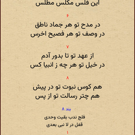
این فلس مکلس مطلس
در مدح تو هر جماد ناطق
در وصف تو هر فصیح اخرس
از عهد تو تا بدور آدم
در خیل تو هر چه ز انبیا کس
هم کوس نبوت تو در پیش
هم چتر رسالت تو از پس
فلج ندب بقیت وحدی
قفل در لا نبی بعدی