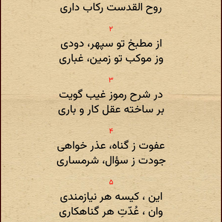
روح القدست رکاب داری
از مطبخ تو سپهر، دودی
وز موکب تو زمین، غباری
در شرح رموز غیب گویت
بر ساخته عقل کار و باری
عفوت ز گناه، عذر خواهی
جودت ز سؤال، شرمساری
این ، کیسه هر نیازمندی
وان ، عُدّتِ هر گناهکاری