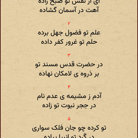
ای از نفس تو صبح زاده
آهت در آسمان گشاده
علم تو فضول جهل برده
حلم تو غرور کفر داده
در حضرت قدس مسند تو
بر ذروه ی لامکان نهاده
آدم ز مشیمه ی عدم نام
در حِجر نبوت تو زاده
تو کرده چو جان فلک سواری
در گَرد تو انبیا پیاده