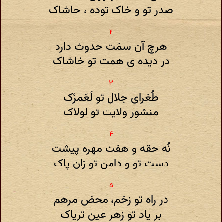
صدر تو و خاک توده ، حاشاک
هرچ آن سمَت حدوث دارد
در دیده ی همت تو خاشاک
طُغرای جلال تو لَعَمرُک
منشور ولایت تو لولاک
نُه حقه و هفت مهره پیشت
دست تو و دامن تو زان پاک
در راه تو زخم، محض مرهم
بر یاد تو زهر عین تریاک