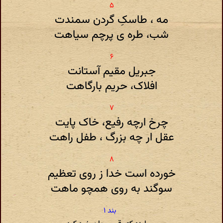
مه ، طاسکِ گردن سمندت
شب، طره ی پرچم سیاهت
جبریل مقیم آستانت
افلاک، حریم بارگاهت
چرخ ارچه رفیع، خاک پایت
عقل ار چه بزرگ ، طفل راهت
خورده است خدا ز روی تعظیم
سوگند به روی همچو ماهت