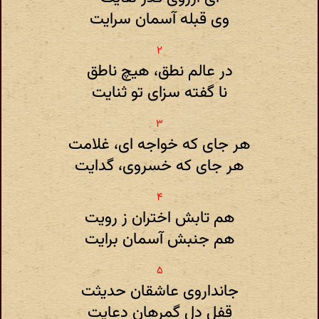
وی قبله آسمان سرایت
در عالم نطق، هیچ ناطق
نا گفته سزای تو ثنایت
هر جای که خواجه ای، غلامت
هر جای که خسروی، گدایت
هم تابش اختران ز رویت
هم جنبش آسمان برایت
جانداروی عاشقان حدیثت
قفل دل گمرهان دعایت