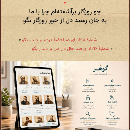
چو روزگار برآشفته‌ام چرا با ما
به جان رسید دل از جور روزگار بگو
شمارهٔ ۱۲۱۸: ای صبا قصّهٔ دردم برِ دلدار بگو
»
«
شمارهٔ ۱۲۱۶: ای صبا حال دل من بر دلدار بگو