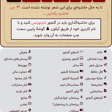
تا به حال حاشیه‌ای برای این شعر نوشته نشده است.
💬 من
حاشیه بگذارم ...
برای حاشیه‌گذاری باید در گنجور
نام‌نویسی
کنید و با
نام کاربری خود از طریق آیکون 👤 گوشهٔ پایین سمت
چپ صفحات به آن وارد شوید.
خانه
کدهای گنجور
معرفی
بیت تصادفی
گنجور رومیزی
پرسش‌های متداول
جدول شعر
ساغر
چهره‌ها
فال حافظ
کتابخانهٔ گنجور
حمایت مالی
نمایهٔ موسیقی
گنجینهٔ گنجور
آمار محتوا
حاشیه‌ها
محاسبه‌گر ابجد
آمار مشارکت
مشابه‌یابی
آوای گنجور
آمار بازدید
تازه‌های گنجور
پیشخان خوانشگران
منابع
پیشخان یا پیشخوان؟
تماس
نسکبان
حریم خصوصی