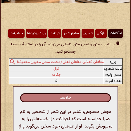
اطّلاعات
واژگان
تصاویر
مشق شعر
ترانه‌ها
روند بازدیدها
حاشیه‌ها
با انتخاب متن و لمس متن انتخابی می‌توانید آن را در لغتنامهٔ دهخدا
جستجو کنید.
وزن:
مفاعلن فعلاتن مفاعلن فعلن (مجتث مثمن مخبون محذوف)
قالب شعری:
غزل
منبع اولیه:
چکامه
تعداد ابیات:
۵
خلاصه
هوش مصنوعی: شاعر در این شعر از شخصی به نام
صبا خواسته است که احوالات دل خسته‌اش را به
محبوبش بگوید. او از غم‌های خود سخن می‌گوید و از