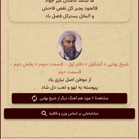
ما ساعد الامکان غیر جواد
فالجود یجبر کل نقص فاحش
و البخل یسترکل فضل باد
شیخ بهایی » کشکول » دفتر اول - قسمت سوم » بخش دوم -
قسمت دوم
از موطن اصل نیاری یاد
پیوسته به لهو و لعب دل شاد
مشاهدهٔ ۲ مورد هم آهنگ دیگر از شیخ بهایی
مشابه‌یابی بر اساس وزن و قافیه