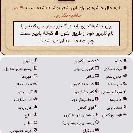
تا به حال حاشیه‌ای برای این شعر نوشته نشده است.
💬 من
حاشیه بگذارم ...
برای حاشیه‌گذاری باید در گنجور
نام‌نویسی
کنید و با
نام کاربری خود از طریق آیکون 👤 گوشهٔ پایین سمت
چپ صفحات به آن وارد شوید.
خانه
کدهای گنجور
معرفی
بیت تصادفی
گنجور رومیزی
پرسش‌های متداول
جدول شعر
ساغر
چهره‌ها
فال حافظ
کتابخانهٔ گنجور
حمایت مالی
نمایهٔ موسیقی
گنجینهٔ گنجور
آمار محتوا
حاشیه‌ها
محاسبه‌گر ابجد
آمار مشارکت
مشابه‌یابی
آوای گنجور
آمار بازدید
تازه‌های گنجور
پیشخان خوانشگران
منابع
پیشخان یا پیشخوان؟
تماس
نسکبان
حریم خصوصی