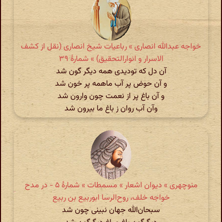
خواجه عبدالله انصاری » رباعیات شیخ انصاری (نقل از کشف
الاسرار و انوارالتحقیق) » شمارهٔ ۳۹
آن دل که تودیدی همه دیگر گون شد
و آن حوض پر آب ماهمه پر خون شد
و آن باغ پر از نعمت چون وارون شد
وآن آب روان ز باغ ما بیرون شد
منوچهری » دیوان اشعار » مسمطات » شمارهٔ ۵ - در مدح
خواجه خلف، روح‌الرسا ابوربیع بن ربیع
سبحان‌الله جهان نبینی چون شد