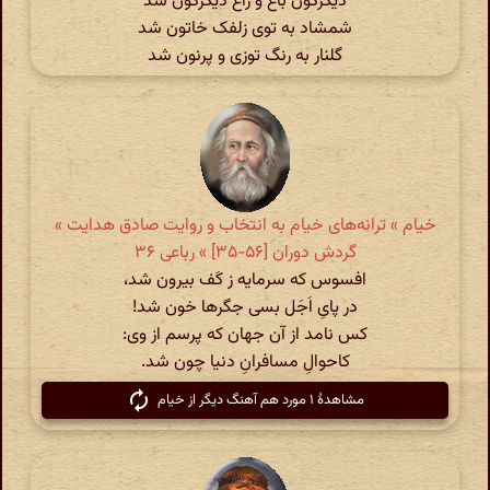
دیگرگون باغ و راغ دیگرگون شد
شمشاد به توی زلفک خاتون شد
گلنار به رنگ توزی و پرنون شد
خیام » ترانه‌های خیام به انتخاب و روایت صادق هدایت »
گردش دوران [۵۶-۳۵] » رباعی ۳۶
افسوس که سرمایه ز کَف بیرون شد،
در پایِ اَجَل بسی جگرها خون شد!
کس نامد از آن جهان که پرسم از وی:
کاحوالِ مسافرانِ دنیا چون شد.
مشاهدهٔ ۱ مورد هم آهنگ دیگر از خیام