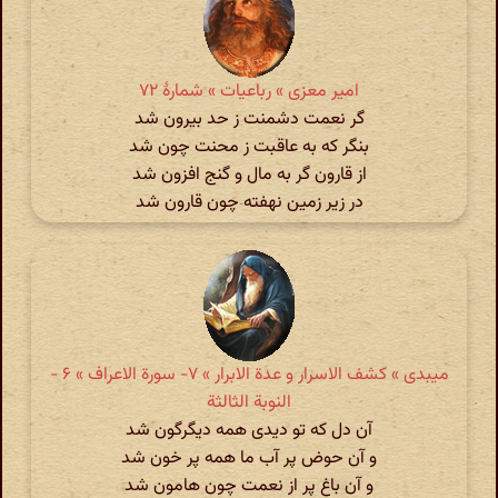
امیر معزی » رباعیات » شمارهٔ ۷۲
گر نعمت دشمنت ز حد بیرون شد
بنگر که به عاقبت ز محنت چون شد
از قارون‌ گر به مال و گنج افزون شد
در زیر زمین نهفته چون قارون شد
میبدی » کشف الاسرار و عدة الابرار » ۷- سورة الاعراف‏ » ۶ -
النوبة الثالثة
آن دل که تو دیدی همه دیگرگون شد
و آن حوض پر آب ما همه پر خون شد
و آن باغ پر از نعمت چون هامون شد