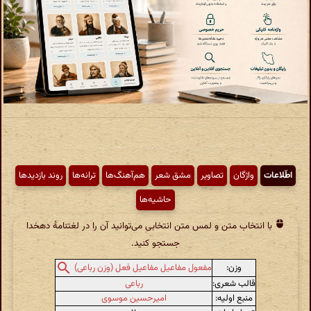
اطّلاعات
واژگان
تصاویر
مشق شعر
هم‌آهنگ‌ها
ترانه‌ها
روند بازدیدها
حاشیه‌ها
با انتخاب متن و لمس متن انتخابی می‌توانید آن را در لغتنامهٔ دهخدا
جستجو کنید.
وزن:
مفعول مفاعیل مفاعیل فعل (وزن رباعی)
قالب شعری:
رباعی
منبع اولیه:
امیرحسین موسوی