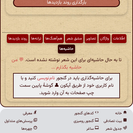
بارگذاری روند بازدیدها
اطّلاعات
واژگان
تصاویر
مشق شعر
هم‌آهنگ‌ها
ترانه‌ها
روند بازدیدها
حاشیه‌ها
تا به حال حاشیه‌ای برای این شعر نوشته نشده است.
💬 من
حاشیه بگذارم ...
برای حاشیه‌گذاری باید در گنجور
نام‌نویسی
کنید و با
نام کاربری خود از طریق آیکون 👤 گوشهٔ پایین سمت
چپ صفحات به آن وارد شوید.
خانه
کدهای گنجور
معرفی
بیت تصادفی
گنجور رومیزی
پرسش‌های متداول
جدول شعر
ساغر
چهره‌ها