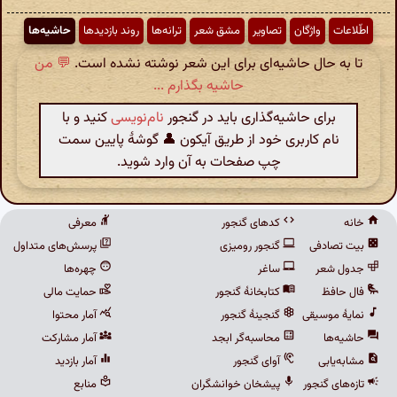
اطّلاعات
واژگان
تصاویر
مشق شعر
ترانه‌ها
روند بازدیدها
حاشیه‌ها
تا به حال حاشیه‌ای برای این شعر نوشته نشده است.
💬 من
حاشیه بگذارم ...
برای حاشیه‌گذاری باید در گنجور
نام‌نویسی
کنید و با
نام کاربری خود از طریق آیکون 👤 گوشهٔ پایین سمت
چپ صفحات به آن وارد شوید.
خانه
کدهای گنجور
معرفی
بیت تصادفی
گنجور رومیزی
پرسش‌های متداول
جدول شعر
ساغر
چهره‌ها
فال حافظ
کتابخانهٔ گنجور
حمایت مالی
نمایهٔ موسیقی
گنجینهٔ گنجور
آمار محتوا
حاشیه‌ها
محاسبه‌گر ابجد
آمار مشارکت
مشابه‌یابی
آوای گنجور
آمار بازدید
تازه‌های گنجور
پیشخان خوانشگران
منابع