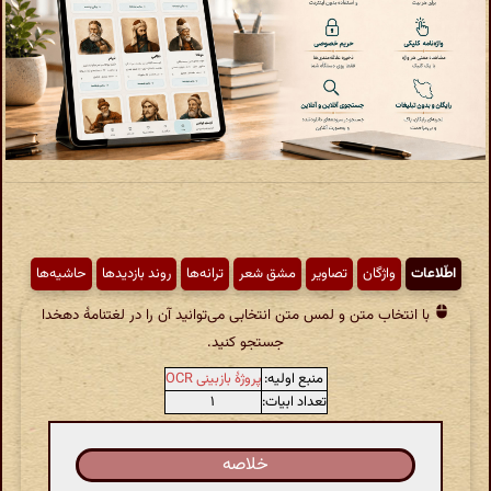
اطّلاعات
واژگان
تصاویر
مشق شعر
ترانه‌ها
روند بازدیدها
حاشیه‌ها
با انتخاب متن و لمس متن انتخابی می‌توانید آن را در لغتنامهٔ دهخدا
جستجو کنید.
منبع اولیه:
پروژهٔ بازبینی OCR
تعداد ابیات:
۱
خلاصه