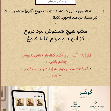
به انجمن جایی که نشینی نزدیک دروغ ‌(گوی‌) منشین که تو
نیز بسیار دردمند نه‌بوی‌. (کذا)
مشو هیچ همدوش مرد دروغ
کز این دیو مردم نیاید فروغ
فقرۀ ۹۸: آسان پای (‌ضد گرانجان‌) باش تا روشن
چشم باشی.
»
«
فقرۀ ۹۶: سخن دوآیینه (‌به دورویی و تذبذب‌)
مگوی.