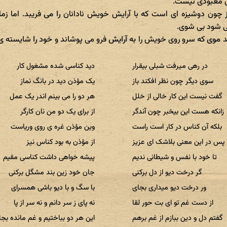
ش معبودی نیست.
ز چون دوشیزه ای است که با آرایش خویش نادانان را می فریبد. اما زم
نی شود بی شوی.
د موی که سرو روی خویش را به آرایش فرو می پوشاند و خود را شایسته ی
در رهی میرفت شبلی بیقرار
دید کناسی شده مشغول کار
سوی دیگر چون نظر افکند باز
یک مؤذن دید در بانگ نماز
گفت نیست این کار خالی از خلل
هر دو را می بینم اندر یک عمل
زانکه هست این بیخبر چون آندگر
از برای یک دو من نان کارگر
بلکه آن کناس در کار است راست
وین مؤذن غره ی روی وریاست
پس در این معنی بلاشک ای عزیز
از مؤذن به بود کناس نیز
تا خود با نفس و شیطانی ندیم
پیشه خواهی داشت کناسی مقیم
گر درخت دیو از دل برکنی
جان خود زین بند مشگل برکنی
ور درخت دیو میداری بجای
با سگ و با دیو باشی همسرای
از دست غم تو ای بت حور لقا
نه پای ز سر دانم و نه سر از پا
گفتم دل و دین ببازم از غم برهم
این هر دو بباختیم و غم مانده بجا