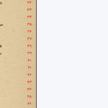
دل
می
قا
د