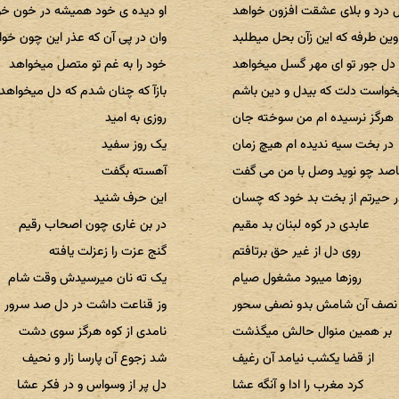
 درد و بلای عشقت افزون خواهد
او دیده ی خود همیشه در خون خو
وین طرفه که این زآن بحل میطلبد
وان در پی آن که عذر این چون خو
دل جور تو ای مهر گسل میخواهد
خود را به غم تو متصل میخواهد
خواست دلت که بیدل و دین باشم
بازآ که چنان شدم که دل میخواهد
هرگز نرسیده ام من سوخته جان
روزی به امید
در بخت سیه ندیده ام هیچ زمان
یک روز سفید
صد چو نوید وصل با من می گفت
آهسته بگفت
ر حیرتم از بخت بد خود که چسان
این حرف شنید
عابدی در کوه لبنان بد مقیم
در بن غاری چون اصحاب رقیم
روی دل از غیر حق برتافتم
گنج عزت را زعزلت یافته
روزها میبود مشغول صیام
یک ته نان میرسیدش وقت شام
نصف آن شامش بدو نصفی سحور
وز قناعت داشت در دل صد سرور
بر همین منوال حالش میگذشت
نامدی از کوه هرگز سوی دشت
از قضا یکشب نیامد آن رغیف
شد زجوع آن پارسا زار و نحیف
کرد مغرب را ادا و آنگه عشا
دل پر از وسواس و در فکر عشا