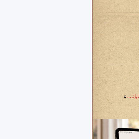
د ...
»