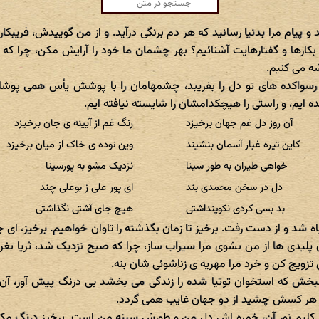
د و پیام مرا بدنیا رسانید که هر دم برنگی درآید. و از من گوییدش، فریبکارا
کارها و گفتارهایت آشنائیم؟ بهر چشمان ما خود را آرایش مکن، چرا که 
ه می کنیم.
 رسواکده های تو دل را بفریبد، چشمهامان را با پوشش یأس همی پوشانی
ده ایم، و راستی را هیچکدامشان را شایسته نیافته ایم.
آن روز دل غم جهان برخیزد
رنگ غم از آیینه ی جان برخیزد
کاین تیره غبار آسمان بنشیند
وین توده ی خاک از میان برخیزد
خواهی طیران به طور سینا
نزدیک مشو به پورسینا
دل در سخن محمدی بند
ای پور علی ز بوعلی چند
بد بسی کردی نکوپنداشتی
هیچ جای آشتی نگذاشتی
اه شد و از دست رفت. برخیز تا زمان بگذشته را تاوان خواهیم. برخیز، ای جو
آن پلیدی ها از من بشوی مرا سیراب ساز، چرا که صبح نزدیک شد، ثریا ب
ل تزویج کن و خرد مرا مهریه ی زناشوئی شان بنه.
بخش که استخوان توتیا شده را زندگی می بخشد بی درنگ پیش آور، آن دخت
 هر کسش چشید از دو جهان غایب همی گردد.
کلیم نور آن، خمره اش دل من و طورش سینه من است. برخیز درنگ مکن 