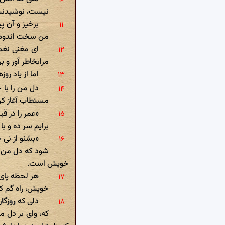
نیست، نوشیدنش
برخیز و آن پ
من سخت اندوهمن
ای مغنی نغمه
مرابخاطر آور و ب
اما از یاد رو
دل من را با 
مستطاب آغاز کن
«عمر را در ق
برایم سر ده و ب
«بشنو از نی 
شود که دل من ا
خویش است.
هر لحظه پای 
خویش، راه گم کر
دلی که روزگا
که، وای بر دل م