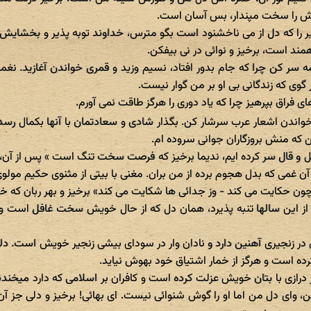
 را سخت مپندار، بس آسان است.
یر را که دل از می ناخشنود است بگو مترس، خداوند توبه پذیر و بخشایش
د است، برخیز و نوائی در نی بیفکن.
 سر کن چرا که جام بدور افتاد، نسیم وزید و قمری خواندن آغازید. نغ
ر گوی که زندگانی بی او بر من گوار نیست.
زهای فراق بپرهیز چرا که یاد دوری را هرگز طاقت نمی آورم.
خواندن اشعار عرب سرشار کن. بگذار شادی و سعادتمان با آنها بکمال رسد
 که منش بروزگاران جوانی سروده ام.
یل و قال سر کرده ایم، ندیما برخیز که فرصت سخت تنگ است » پس از آن، 
ا آن غمی که بدل هجوم برده از من بران. مغنی با بیتی از مثنوی حکیم مول
چون حکایت می کند - وز جدائی ها شکایت می کند» برخیز و بهر ربان که 
ز این سالها تنبه پذیرد، همان دل که از حال خویش سخت غافل است و ت
در زنجیری آهنین دارد و نادان وار در سودای بیشی زنجیر خویش است. د
ده است و هرگز از خمار اشتیاق خود بهوش نیاید.
ر درازی با بتان خویش عزلت کرده است و کافران بر اسلامی که دارد میخندند
ن، وای دل من اما او را گوش شنوائی نیست. ای بهائی! برخیز و دلی جز آن