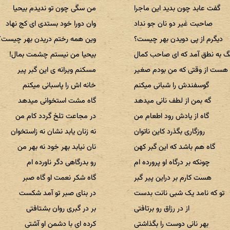
گفت عابد چون بدید این ماجرا
من سگی چون تو ندیدم بیحیا
صاحبت غیر دو نان جو نداد
وان دورا خود بستدی ای کج نهاد
دیگرم از پی دویدن بهر چیست؟
وین همه رختم دریدن بهر چیست؟
 به نطق آمد که ای صاحب کمال
بیحیا من نیستم چشمت بمال!
هست از وقتی که من بودم صغیر
مسکنم ویرانه ی این گبر پیر
گوسفندش را شبانی میکنم
خانه اش را پاسبانی میکنم
گه بمن از لطف نانی میدهد
گاه مشت استخوانی میدهد
گاه از یادش رود اطعام من
در مجاعت تلخ گردد کام من
روزگاری بگذرد کاین ناتوان
نه زنان یابد نشان نه زاستخوان
گاه هم باشد که این گبر کهن
نان نیابد بهر خود نه بهر من
چونکه بر درگاه او پرورده ام
رو بدرگاهی دگر ناورده ام
هست کارم بر دراین پیر گبر
گاه شکر نعمت او گاه صبر
تو که نامد یک شبی نانت بدست
در بنای صبر تو آمد شکست
از در رزاق رو برتافتی
بر در گبری روان بشتافتی
بهر نانی دوست را بگذاشتی
کرده ای با دشمن او آشتی