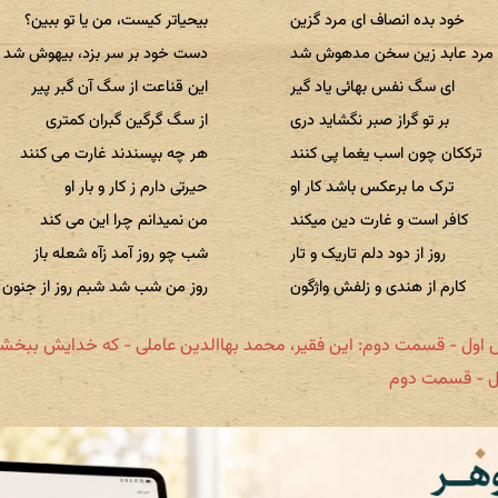
خود بده انصاف ای مرد گزین
بیحیاتر کیست، من یا تو ببین؟
مرد عابد زین سخن مدهوش شد
دست خود بر سر بزد، بیهوش شد
ای سگ نفس بهائی یاد گیر
این قناعت از سگ آن گبر پیر
بر تو گراز صبر نگشاید دری
از سگ گرگین گبران کمتری
ترککان چون اسب یغما پی کنند
هر چه بپسندند غارت می کنند
ترک ما برعکس باشد کار او
حیرتی دارم ز کار و بار او
کافر است و غارت دین میکند
من نمیدانم چرا این می کند
روز از دود دلم تاریک و تار
شب چو روز آمد زآه شعله باز
کارم از هندی و زلفش واژگون
روز من شب شد شبم روز از جنون
اول - قسمت دوم: این فقیر، محمد بهاالدین عاملی - که خدایش ببخشایا
ول - قسمت دوم