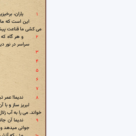
یاران، برخیزی
این است که ما ب
می کشی ما قناعت پیش
و هر گاه که
سراسر در نور دی
ندیما! عمر تب
لبریز ساز و با 
خواند. می را به آب زلا
ندیما آن جان
جوانی میدهد و
مئی که آتش 