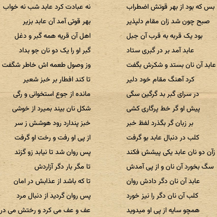
بس که بود از بهر قوتش اضطراب
نه عبادت کرد عابد شب نه خواب
صبح چون شد زان مقام دلپذیر
بهر قوتی آمد آن عابد بزیر
بود یک قربه به قرب آن جبل
اهل آن قریه همه گبر و دغل
عابد آمد بر در گبری ستاد
گبر او را یک دو نان جو بداد
عابد آن نان بستد و شکرش بگفت
وز وصول طعمه اش خاطر شگفت
کرد آهنگ مقام خود دلیر
تا کند افطار بر خبز شعیر
در سرای گبر بد گرگین سگی
مانده از جوع استخوانی و رگی
پیش او گر خط پرگاری کشی
شکل نان بیند بمیرد از خوشی
بر زبان گر بگذرد لفظ خبر
خبز پندارد رود هوشش ز سر
کلب در دنبال عابد بو گرفت
از پی او رفت و رخت او گرفت
زآن دو نان عابد یکی پیشش فکند
پس روان شد تا نیابد زو گزند
سگ بخورد آن نان و از پی آمدش
تا مگر بار دگر آزاردش
عابد آن نان دگر دادش روان
تا که باشد از عذابش در امان
کلب آن نان دگر را نیز خورد
پس روان گردید از دنبال مرد
همچو سایه از پی او میدوید
عف و عف می کرد و رختش می دری