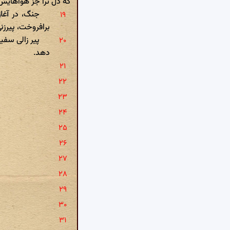
که دل ترا جز هواهای
جنگ، در آغا
برافروخت، پیرز
پیر زالی سفی
دهد.