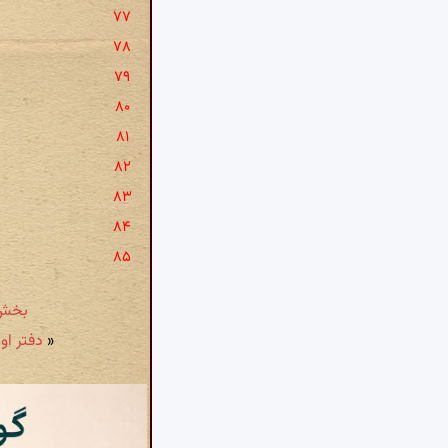
بخش 
«
دفتر ا