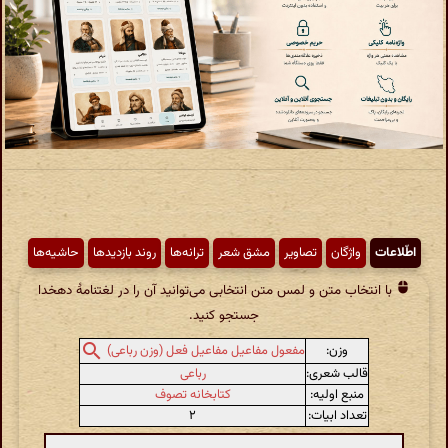
اطّلاعات
واژگان
تصاویر
مشق شعر
ترانه‌ها
روند بازدیدها
حاشیه‌ها
با انتخاب متن و لمس متن انتخابی می‌توانید آن را در لغتنامهٔ دهخدا
جستجو کنید.
وزن:
مفعول مفاعیل مفاعیل فعل (وزن رباعی)
قالب شعری:
رباعی
منبع اولیه:
کتابخانه تصوف
تعداد ابیات:
۲