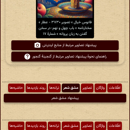
فانوس خیال » تصویر ۳۷۳۰ - عطار »
مختارنامه » باب چهل و نهم: در سخن
گفتن به زبان پروانه » شمارهٔ ۱۷
پیشنهاد تصاویر مرتبط از منابع اینترنتی
راهنمای نحوهٔ پیشنهاد تصاویر مرتبط از گنجینهٔ گنجور
اطّلاعات
واژگان
تصاویر
مشق شعر
ترانه‌ها
روند بازدیدها
حاشیه‌ها
پیشنهاد مشق شعر
اطّلاعات
واژگان
تصاویر
مشق شعر
ترانه‌ها
روند بازدیدها
حاشیه‌ها