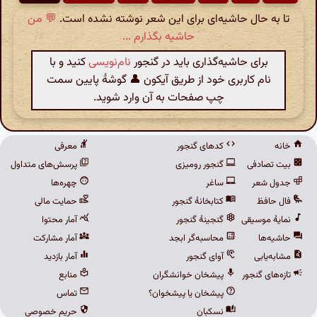
تا به حال حاشیه‌ای برای این شعر نوشته نشده است.
💬 من
حاشیه بگذارم ...
برای حاشیه‌گذاری باید در گنجور
نام‌نویسی
کنید و با
نام کاربری خود از طریق آیکون 👤 گوشهٔ پایین سمت
چپ صفحات به آن وارد شوید.
خانه
کدهای گنجور
معرفی
بیت تصادفی
گنجور رومیزی
پرسش‌های متداول
جدول شعر
ساغر
چهره‌ها
فال حافظ
کتابخانهٔ گنجور
حمایت مالی
نمایهٔ موسیقی
گنجینهٔ گنجور
آمار محتوا
حاشیه‌ها
محاسبه‌گر ابجد
آمار مشارکت
مشابه‌یابی
آوای گنجور
آمار بازدید
تازه‌های گنجور
پیشخان خوانشگران
منابع
پیشخان یا پیشخوان؟
تماس
نسکبان
حریم خصوصی