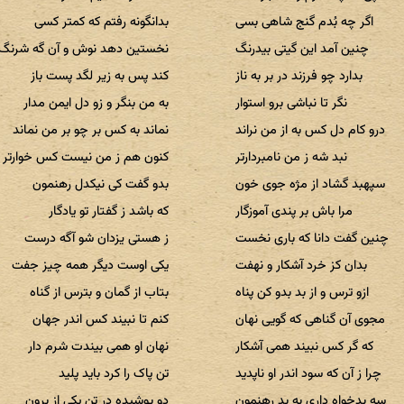
اگر چه بُدم گنج شاهی بسی
بدانگونه رفتم که کمتر کسی
چنین آمد این گیتی بیدرنگ
نخستین دهد نوش و آن گه شرنگ
بدارد چو فرزند در بر به ناز
کند پس به زیر لگد پست باز
نگر تا نباشی برو استوار
به من بنگر و زو دل ایمن مدار
درو کام دل کس به از من نراند
نماند به کس بر چو بر من نماند
نبد شه ز من نامبردارتر
کنون هم ز من نیست کس خوارتر
سپهبد گشاد از مژه جوی خون
بدو گفت کی نیکدل رهنمون
مرا باش بر پندی آموزگار
که باشد ز گفتار تو یادگار
چنین گفت دانا که باری نخست
ز هستی یزدان شو آگه درست
بدان کز خرد آشکار و نهفت
یکی اوست دیگر همه چیز جفت
ازو ترس و از بد بدو کن پناه
بتاب از گمان و بترس از گناه
مجوی آن گناهی که گویی نهان
کنم تا نبیند کس اندر جهان
که گر کس نبیند همی آشکار
نهان او همی بیندت شرم دار
چرا ز آن که سود اندر او ناپدید
تن پاک را کرد باید پلید
سه بدخواه داری به بد رهنمون
دو پوشیده در تن یکی از برون