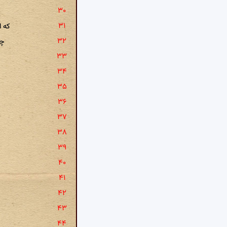
که 
چن