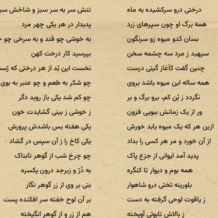
درختی درو سرکشیده به ماه
تنش سر به سر سبز و شاخش سیا
همه برگ او چون سپرهای زرد
پدیدار در هر یکی چهر مرد
بسان کدو میوه زو سرنگون
به خوشی چو قند و به سرخی چو 
سپهبد ز مرد سه چشمه سخن
بپرسید کار درخت کهن
چنین گفت کآغاز گیتی درست
نخست این بُد از هر درختی که رُس
همه ساله این میوه باشد بروی
چو شکر به طعم و چو عنبر به بوی
نگردد ز بُن کم، برو برگ و بر
چو کم شد یکی باز روید دگر
ور از یک زمانش ببویی فزون
ز خوشی ز بینی گشایدت خون
ازین هر که یک میوه یابد خورش
یکی هفته بس باشدش پرورش
از آن خورد و مر هر کسی را بداد
یکی کاخ را ز آن سپس در گشاد
پدید آمد ایوانی از جزع پاک
چو چرخ شب از گوهر تابناک
همه بوم و دیوار تا کنگره
به دُرّ و زبرجد درون یکسره
بلورینه تختی درو شاهوار
بتی بر وی از زر گوهر نگار
ز یاقوت لوحی گرفته به دست
بر آن لوح خفته سر افکنده پست
ز بالاش تابوتی آویخته
هم از زر و از گوهر انگیخته