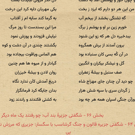
و چون خور و پوشش آمد به دست
دل اندر فزونی نبایدت بست
من این هر دو دارم که ایزد ز بخت
یکی مهربان دایه کرد این درخت
گهِ تشنگی بخشد از بیخم آب
به گرما کند سایه ام ز آفتاب
خورم زین برِ او و پوشم ز برگ
مرا این بسندست تا روز مرگ
ببدخیره دل هر که زو این شنود
نیایش فزودند و پوزش نمود
برون آمدند از برش همگروه
بگشتند چندی در آن دشت و کوه
در آن کُه بسی کان سنباده بود
هم الماس ویاقوت بیجاده بود
گل و نیشکر بیکران و انگبین
گیادار و از میوه ها هم چنین
صف سنبل و بیشهٔ زعفران
روان لادن و بیشهٔ خیزران
چو دید آن چنان جای مهراج شاه
دریغ آمدش کآن ندارد نگاه
ز گردان سری با سپه شش هزار
بدان جایگه کرد فرمانگزار
وزآن جنگی اسپان همه هر چه بود
به کشتی فکندند و راندند زود
بخش ۶۶ - شگفتی جزیرۀ بند آب: چو رفتند یک ماه دیگر به کام
بخش ۶۴ - شگفتی جزیره قالون و جنگ گرشاسب با سگسار: جزیری که مرزش نب
پی