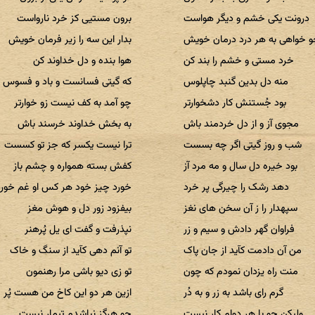
درونت یکی خشم و دیگر هواست
برون مستیی کز خرد نارواست
 خواهی به هر درد درمان خویش
بدار این سه را زیر فرمان خویش
خرد مستی و خشم را بند کن
هوا بنده و دل خداوند کن
منه دل بدین گنبد چاپلوس
که گیتی فسانست و باد و فسوس
بود جُستنش کار دشخوارتر
چو آمد به کف نیست زو خوارتر
مجوی آز و از دل خردمند باش
به بخش خداوند خرسند باش
شب و روز گیتی اگر چه بسست
ترا نیست یکسر که جز تو کسست
بود خیره دل سال و مه مرد آز
کفش بسته همواره و چشم باز
دهد رشک را چیرگی پر خرد
خورد چیز خود هر کس او غم خورد
سپهدار را ز آن سخن های نغز
بیفزود زور دل و هوش مغز
فراوان گهر دادش و سیم و زر
نپذرفت و گفت ای یل پُرهنر
من آن دادمت کآید از جان پاک
تو آنم دهی کآید از سنگ و خاک
منت راه یزدان نمودم که چون
تو زی دیو باشی مرا رهنمون
گرم رای باشد به زر و به دُر
ازین هر دو این کاخ من هست پُر
ولیکن چو با هر دوام کار نیست
چو هرگز نباشدم تیمار نیست