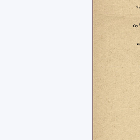
ه
خون
ت