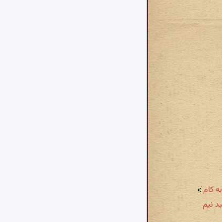
»
د نیم