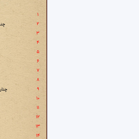
چنی
چنان