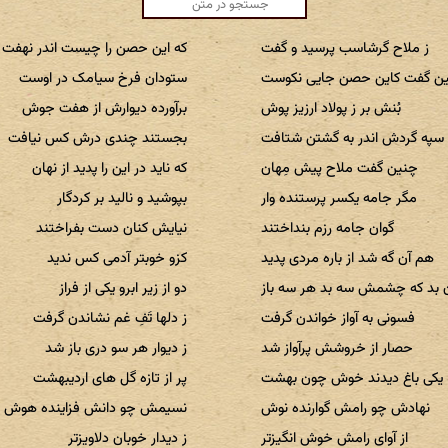
ز ملاح گرشاسب پرسید و گفت
که این حصن را چیست اندر نهفت
ن گفت کاین حصن جایی نکوست
ستودان فرخ سیامک در اوست
بُنش بر ز پولاد ارزیز پوش
برآورده دیوارش از هفت جوش
سپه گردش اندر به گشتن شتافت
بجستند چندی درش کس نیافت
چنین گفت ملاح پیش مِهان
که ناید در این را پدید از نهان
مگر جامه یکسر پرستنده وار
بپوشید و نالید بر کردگار
گوان جامه رزم بنداختند
نیایش کنان دست بفراختند
هم آن گه شد از باره مردی پدید
کزو خوبتر آدمی کس ندید
 بد که چشمش سه بد هر سه باز
دو از زیر ابرو یکی از فراز
فسونی به آواز خواندن گرفت
ز دلها تَفِ غم نشاندن گرفت
حصار از خروشش پرآواز شد
ز دیوار هر سو دری باز شد
یکی باغ دیدند خوش چون بهشت
پر از تازه گل های اردیبهشت
نهادش چو رامش گوارنده نوش
نسیمش چو دانش فزاینده هوش
از آوای رامش خوش انگیزتر
ز دیدار خوبان دلاویزتر