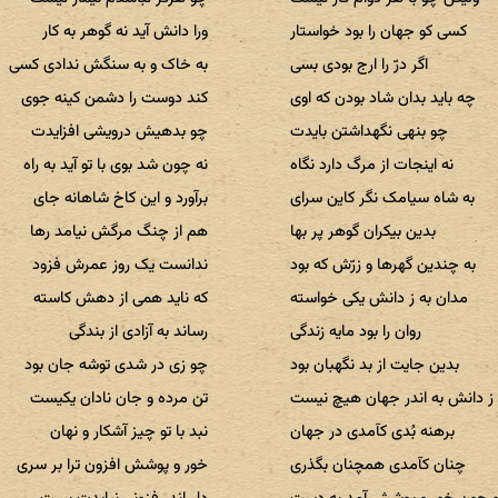
کسی کو جهان را بود خواستار
ورا دانش آید نه گوهر به کار
اگر درّ را ارج بودی بسی
به خاک و به سنگش ندادی کسی
چه باید بدان شاد بودن که اوی
کند دوست را دشمن کینه جوی
چو بنهی نگهداشتن بایدت
چو بدهیش درویشی افزایدت
نه اینجات از مرگ دارد نگاه
نه چون شد بوی با تو آید به راه
به شاه سیامک نگر کاین سرای
برآورد و این کاخ شاهانه جای
بدین بیکران گوهر پر بها
هم از چنگ مرگش نیامد رها
به چندین گهرها و زرّش که بود
ندانست یک روز عمرش فزود
مدان به ز دانش یکی خواسته
که ناید همی از دهش کاسته
روان را بود مایه زندگی
رساند به آزادی از بندگی
بدین جایت از بد نگهبان بود
چو زی در شدی توشه جان بود
ز دانش به اندر جهان هیچ نیست
تن مرده و جان نادان یکیست
برهنه بُدی کآمدی در جهان
نبد با تو چیز آشکار و نهان
چنان کآمدی همچنان بگذری
خور و پوشش افزون ترا بر سری