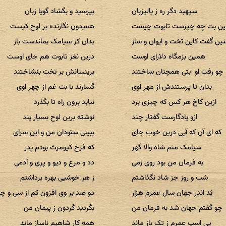
سپهبد دگر ره ز پالیزبان
بپرسید و بگشاد گویا زبان
این بت چه چیزست تابوت چیست
همیدون نگارنده بر لوح کیست
ین گفت کاین تخت و ایوان و ساز
بدان کز سیامک بماندست باز
همین بزمگاه دلارای اوست
درین نغز تابوت هم جای اوست
چو رفت او بتی همچنان ساختند
برینسانش بر تخت بنشاختند
بدان تا پرستندش از مهر اوی
گسارند با بت غم از چهر اوی
ازین کاخ هر کس که چیزی برد
نیابد برون راه تا بگذرد
ازو یادگارست گفتار چند
نوشته برین لوح بسیار پند
که ای آن که آیی درین خوب جای
ببینی ستودان من و این سرای
سیامک منم شاه والا گهر
که فرخ کیومرث بودم پدر
به فرمان من بود روی زمی
دد و مرغ و دیو و پری و آدمی
شب و روز جز شاد نگذاشتم
ز هر خوشیی بهره برداشتم
بُد اندر جهان سال عمرم هزار
دو صد بر وی افزون کم از سی و چا
چو گفتم جهان شد به فرمان من
بگردید گردون ز پیمان من
پی اسپ عمرم ز تک باز ماند
همه کار شاهیم ناساز ماند