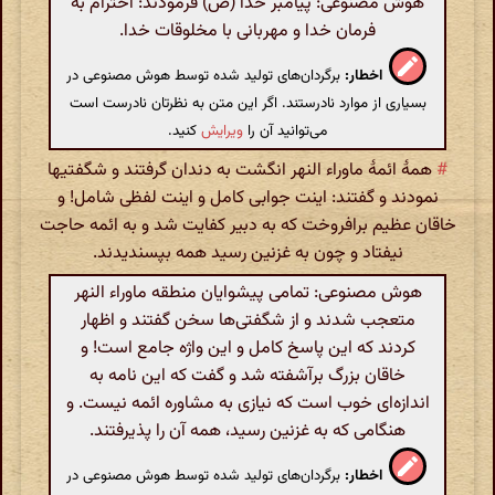
هوش مصنوعی: پیامبر خدا (ص) فرمودند: احترام به
فرمان خدا و مهربانی با مخلوقات خدا.
اخطار:
برگردان‌های تولید شده توسط هوش مصنوعی در
بسیاری از موارد نادرستند. اگر این متن به نظرتان نادرست است
می‌توانید آن را
ویرایش
کنید.
#
همهٔ ائمهٔ ماوراء النهر انگشت به دندان گرفتند و شگفتیها
نمودند و گفتند: اینت جوابی کامل و اینت لفظی شامل! و
خاقان عظیم برافروخت که به دبیر کفایت شد و به ائمه حاجت
نیفتاد و چون به غزنین رسید همه بپسندیدند.
هوش مصنوعی: تمامی پیشوایان منطقه ماوراء النهر
متعجب شدند و از شگفتی‌ها سخن گفتند و اظهار
کردند که این پاسخ کامل و این واژه جامع است! و
خاقان بزرگ برآشفته شد و گفت که این نامه به
اندازه‌ای خوب است که نیازی به مشاوره ائمه نیست. و
هنگامی که به غزنین رسید، همه آن را پذیرفتند.
اخطار:
برگردان‌های تولید شده توسط هوش مصنوعی در