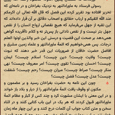
رسولی فرستاد به ماوراءالنهر به نزدیک بغراخان و در نامه‌ای که
تحریر افتاده بود تقریر کرده این فصل که قال الله تعالی ان اکرمکم
عند الله اتقیکم و ارباب حقائق و اصحاب دقائق بر آن قرار داده‌اند که
این تقیه از جهل می‌فرماید که هیچ نقصانی ارواح انسان را از نقص
جهل بتر نیست و از نقص نادانی باز پس‌تر نه و کلام ناآفریده گواهی
همی‌دهد بر صحت این قضیت و درستی این خبر والذین اوتوا العلم
درجات. پس همی‌خواهیم که ائمهٔ ماوراءالنهر و علماء زمین مشرق و
افاضل حضرت خاقان از ضروریات این قدر خبر دهند که نبوت
چیست؟ ولایت چیست؟ دین چیست؟ اسلام چیست؟ ایمان
چیست؟ احسان چیست؟ تقوی چیست؟ امر معروف چیست؟ نهی
منکر چیست؟ صراط چیست؟ میزان چیست؟ رحم چیست؟ شفقت
چیست؟ عدل چیست؟ فضل چیست؟
چون این نامه به حضرت بغراخان رسید و بر مضمون و
مکنون او وقوف یافت ائمهٔ ماوراءالنهر را از دیار و بلاد باز خواند
و در این معنی با ایشان مشورت کرد و چند کس از کبار و عظام ائمهٔ
ماوراءالنهر قبول کردند که هر یک در این باب کتابی کنند و در اثناء
سخن و متن کتاب جواب آن کلمات درج کنند و بر این چهار ماه زمان