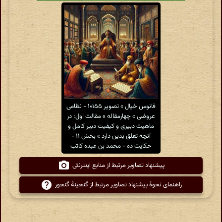
فانوس خیال » تصویر ۱۰۱۵۵ - نظامی
عروضی » چهارمقاله » مقالت اول: در
ماهیت دبیری و کیفیت دبیر کامل و
آنچه تعلق بدین دارد » بخش ۱۱ -
حکایت ده - محمد بن عبده کاتب
پیشنهاد تصاویر مرتبط از منابع اینترنتی
راهنمای نحوهٔ پیشنهاد تصاویر مرتبط از گنجینهٔ گنجور