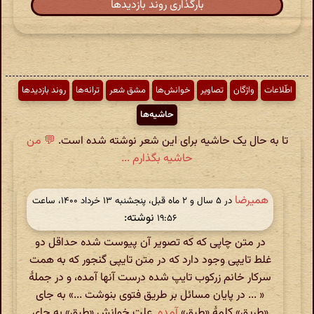
بارگذاری روند بازدیدها
اطّلاعات
واژگان
تصاویر
خوانش‌ها
مشق شعر
ترانه‌ها
روند بازدیدها
حاشیه‌ها
تا به حال یک حاشیه برای این شعر نوشته شده است.
💬 من
حاشیه بگذارم ...
همیرضا
در ‫۵ سال و ۲ ماه قبل، پنجشنبه ۱۳ خرداد ۱۴۰۰، ساعت
نوشته:
۱۹:۵۶
در متن چاپی که که تصویر آن پیوست شده حداقل دو
غلط تایپی وجود دارد که در متن تایپی گنجور که به همت
سرکار خانم زرکوب تایپ شده درست آنها آمده، و در جملهٔ
« ... در پایان مسائل بر طریق فتوی بنوشت ...» به جای
«طریق» کلمهٔ «طبق»
آمده
. علت خوانش «طبق» به جای