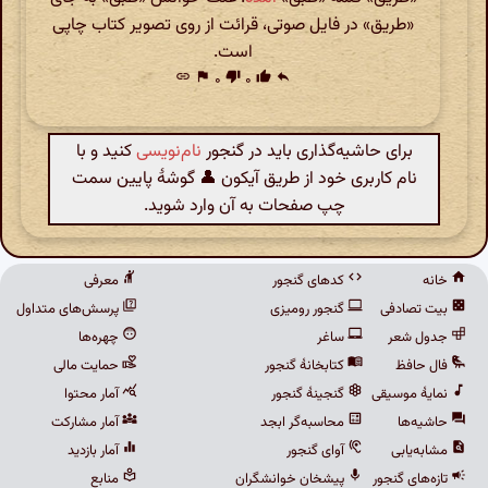
«طریق» در فایل صوتی، قرائت از روی تصویر کتاب چاپی
است.
link
flag
۰
thumb_down
۰
thumb_up
reply
برای حاشیه‌گذاری باید در گنجور
نام‌نویسی
کنید و با
نام کاربری خود از طریق آیکون 👤 گوشهٔ پایین سمت
چپ صفحات به آن وارد شوید.
خانه
کدهای گنجور
معرفی
بیت تصادفی
گنجور رومیزی
پرسش‌های متداول
جدول شعر
ساغر
چهره‌ها
فال حافظ
کتابخانهٔ گنجور
حمایت مالی
نمایهٔ موسیقی
گنجینهٔ گنجور
آمار محتوا
حاشیه‌ها
محاسبه‌گر ابجد
آمار مشارکت
مشابه‌یابی
آوای گنجور
آمار بازدید
تازه‌های گنجور
پیشخان خوانشگران
منابع