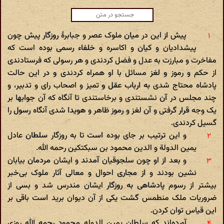
پیش از این در میان ملوک عصر و جبابرهٔ روزگار پیش چون
پیشدادیان و کیان و اکاسره و خلفاء رسمی بوده است که
مفاخرت و مبارزت به عدل و فضل کردندی و هر رسولی که فرستادندی
از حکم و رموز و لغز مسائل با او همراه کردندی و در این حالت
پادشاه محتاج شدی به ارباب عقل و تمیز و اصحاب رای و تدبیر، و
چند مجلس در آن نشستندی و برخاستندی تا آنگاه که آن جوابها بر
یک وجه قرار گرفتی و آن لغز و رموز ظاهر و هویدا شدی آنگاه رسول را
گسیل کردندی.
و این ترتیب بر جای بوده است تا به روزگار سلطان عادل
یمین الدولة و الدین محمود بن سبکتکین رحمه الله.
و بعد از او چون سلجوقیان آمدند و ایشان مردمان بیابان
نشین بودند و از مجاری احوال و معالی آثار ملوک بی‌خبر
بیشتر از رسوم پادشاهی به روزگار ایشان مندرس شد و بسی از
ضروریات ملک منطمس گشت یکی از آن دیوان برید است باقی بر
این قیاس توان کردن.
آورده‌اند که سلطان یمین الدوله محمود رحمه الله روزی