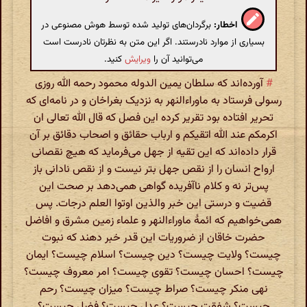
اخطار:
برگردان‌های تولید شده توسط هوش مصنوعی در
بسیاری از موارد نادرستند. اگر این متن به نظرتان نادرست است
می‌توانید آن را
ویرایش
کنید.
#
آورده‌اند که سلطان یمین الدوله محمود رحمه الله روزی
رسولی فرستاد به ماوراءالنهر به نزدیک بغراخان و در نامه‌ای که
تحریر افتاده بود تقریر کرده این فصل که قال الله تعالی ان
اکرمکم عند الله اتقیکم و ارباب حقائق و اصحاب دقائق بر آن
قرار داده‌اند که این تقیه از جهل می‌فرماید که هیچ نقصانی
ارواح انسان را از نقص جهل بتر نیست و از نقص نادانی باز
پس‌تر نه و کلام ناآفریده گواهی همی‌دهد بر صحت این
قضیت و درستی این خبر والذین اوتوا العلم درجات. پس
همی‌خواهیم که ائمهٔ ماوراءالنهر و علماء زمین مشرق و افاضل
حضرت خاقان از ضروریات این قدر خبر دهند که نبوت
چیست؟ ولایت چیست؟ دین چیست؟ اسلام چیست؟ ایمان
چیست؟ احسان چیست؟ تقوی چیست؟ امر معروف چیست؟
نهی منکر چیست؟ صراط چیست؟ میزان چیست؟ رحم
چیست؟ شفقت چیست؟ عدل چیست؟ فضل چیست؟