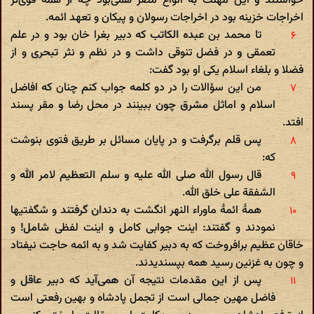
خواستند و این مهلت به انواع مضر همی‌بود چه از همه قوی‌تر
اخراجات خزینه بود در اخراجات رسولان و پیکان و تعهد ائمه.
تا محمد بن عبده الکاتب که دبیر بغرا خان بود و در علم
تعمقی و در فضل تنوقی داشت و در نظم و نثر تبحری و از
فضلا و بلغاء اسلام یکی او بود گفت:
من این سؤالات را در دو کلمه جواب کنم چنان که افاضل
اسلام و اماثل مشرق چون ببینند در محل رضا و مقر پسند
افتد.
پس قلم برگرفت و در پایان مسائل بر طریق فتوی بنوشت
که:
قال رسول الله صلی الله علیه و سلم التعظیم لامر الله و
الشفقة علی خلق الله.
همهٔ ائمهٔ ماوراء النهر انگشت به دندان گرفتند و شگفتیها
نمودند و گفتند: اینت جوابی کامل و اینت لفظی شامل! و
خاقان عظیم برافروخت که به دبیر کفایت شد و به ائمه حاجت نیفتاد
و چون به غزنین رسید همه بپسندیدند.
پس از این مقدمات نتیجه آن همی‌آید که دبیر عاقل و
فاضل مهین جمالی است از تجمل پادشاه و بهین رفعتی است