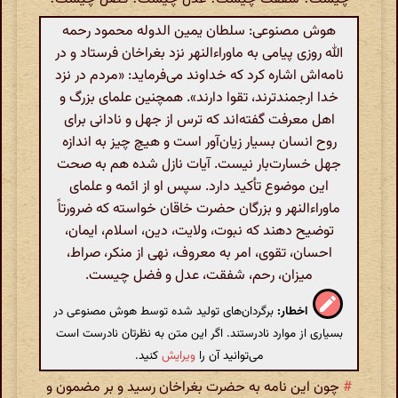
هوش مصنوعی: سلطان یمین الدوله محمود رحمه
الله روزی پیامی به ماوراءالنهر نزد بغراخان فرستاد و در
نامه‌اش اشاره کرد که خداوند می‌فرماید: «مردم در نزد
خدا ارجمندترند، تقوا دارند». همچنین علمای بزرگ و
اهل معرفت گفته‌اند که ترس از جهل و نادانی برای
روح انسان بسیار زیان‌آور است و هیچ چیز به اندازه
جهل خسارت‌بار نیست. آیات نازل شده هم به صحت
این موضوع تأکید دارد. سپس او از ائمه و علمای
ماوراءالنهر و بزرگان حضرت خاقان خواسته که ضرورتاً
توضیح دهند که نبوت، ولایت، دین، اسلام، ایمان،
احسان، تقوی، امر به معروف، نهی از منکر، صراط،
میزان، رحم، شفقت، عدل و فضل چیست.
اخطار:
برگردان‌های تولید شده توسط هوش مصنوعی در
بسیاری از موارد نادرستند. اگر این متن به نظرتان نادرست است
می‌توانید آن را
ویرایش
کنید.
#
چون این نامه به حضرت بغراخان رسید و بر مضمون و