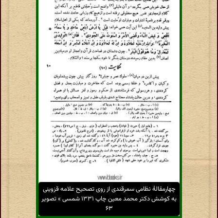
چهارمقالهٔ نظامی سمرقندی از روی تصحیح علامه قزوینی
به کوشش دکتر محمد معین چاپ ۱۳۳۱ شمسی » تصویر
۶۳