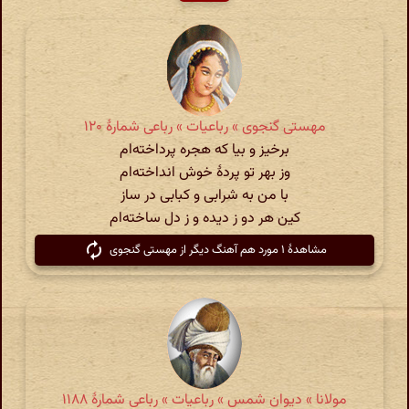
مهستی گنجوی » رباعیات » رباعی شمارۀ ۱۲۰
برخیز و بیا که هجره پرداخته‌ام
وز بهر تو پردهٔ خوش انداخته‌ام
با من به شرابی و کبابی در ساز
کین هر دو ز دیده و ز دل ساخته‌ام
مشاهدهٔ ۱ مورد هم آهنگ دیگر از مهستی گنجوی
مولانا » دیوان شمس » رباعیات » رباعی شمارهٔ ۱۱۸۸