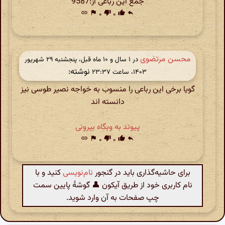
جمع این رباعی از:9587
link
flag
۰
thumb_down
۰
thumb_up
reply
محسن مرتضوی
در ‫۱ سال و ۱۰ ماه قبل، پنجشنبه ۲۹ شهریور
نوشته:
۱۴۰۳، ساعت ۲۳:۳۷
گویا برخی این رباعی را منسوب به خواجه نصیر طوسی نیز
دانسته اند
پیوند به وبگاه بیرونی
link
flag
۰
thumb_down
۰
thumb_up
reply
برای حاشیه‌گذاری باید در گنجور
نام‌نویسی
کنید و با
نام کاربری خود از طریق آیکون 👤 گوشهٔ پایین سمت
چپ صفحات به آن وارد شوید.