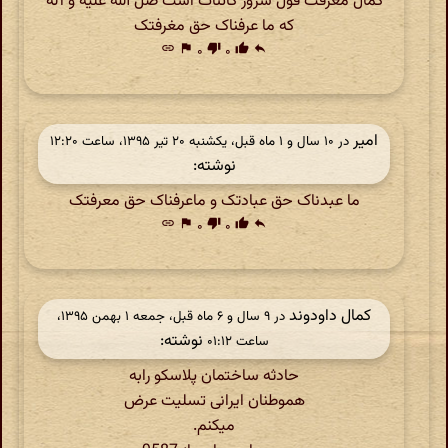
کمال معرفت قول سرور کائنات است صل الله علیه و آله
که ما عرفناک حق مغرفتک
link
flag
۰
thumb_down
۰
thumb_up
reply
امیر
در ‫۱۰ سال و ۱ ماه قبل، یکشنبه ۲۰ تیر ۱۳۹۵، ساعت ۱۲:۲۰
نوشته:
ما عبدناک حق عبادتک و ماعرفناک حق معرفتک
link
flag
۰
thumb_down
۰
thumb_up
reply
کمال داودوند
در ‫۹ سال و ۶ ماه قبل، جمعه ۱ بهمن ۱۳۹۵،
نوشته:
ساعت ۰۱:۱۲
حادثه ساختمان پلاسکو رابه
هموطنان ایرانی تسلیت عرض
میکنم.