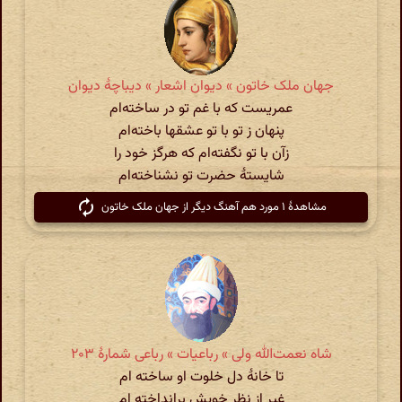
جهان ملک خاتون » دیوان اشعار » دیباچهٔ دیوان
عمریست که با غم تو در ساخته‌ام
پنهان ز تو با تو عشقها باخته‌ام
زآن با تو نگفته‌ام که هرگز خود را
شایستهٔ حضرت تو نشناخته‌ام
مشاهدهٔ ۱ مورد هم آهنگ دیگر از جهان ملک خاتون
شاه نعمت‌الله ولی » رباعیات » رباعی شمارهٔ ۲۰۳
تا خانهٔ دل خلوت او ساخته ام
غیر از نظر خویش برانداخته ام