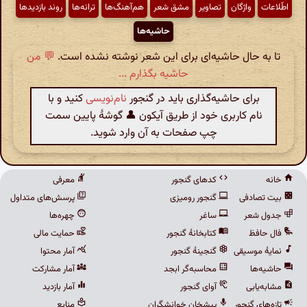
اطّلاعات
واژگان
تصاویر
مشق شعر
هم‌آهنگ‌ها
ترانه‌ها
روند بازدیدها
حاشیه‌ها
تا به حال حاشیه‌ای برای این شعر نوشته نشده است.
💬 من
حاشیه بگذارم ...
برای حاشیه‌گذاری باید در گنجور
نام‌نویسی
کنید و با
نام کاربری خود از طریق آیکون 👤 گوشهٔ پایین سمت
چپ صفحات به آن وارد شوید.
خانه
کدهای گنجور
معرفی
بیت تصادفی
گنجور رومیزی
پرسش‌های متداول
جدول شعر
ساغر
چهره‌ها
فال حافظ
کتابخانهٔ گنجور
حمایت مالی
نمایهٔ موسیقی
گنجینهٔ گنجور
آمار محتوا
حاشیه‌ها
محاسبه‌گر ابجد
آمار مشارکت
مشابه‌یابی
آوای گنجور
آمار بازدید
تازه‌های گنجور
پیشخان خوانشگران
منابع