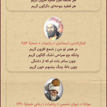
هر لحظه هزار قطره افزون گریم
هر قطره بنوحه‌ای دگرگون گریم
کمال‌الدین اسماعیل » رباعیات » شمارهٔ ۶۵۳
در هجر تو من ز شمع افزون گریم
وانگه چو صراحی اشک گلگون گریم
چون ساغر باده ام که از دلتنگی
چون نالۀ چنگ بشنوم خون گریم
مولانا » دیوان شمس » رباعیات » رباعی شمارهٔ ۱۲۴۰