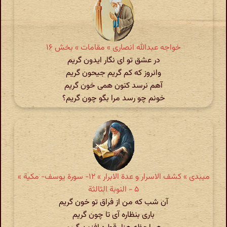
خواجه عبدالله انصاری » مقامات » بخش ۱۶
در عشق تو ای نگار ایدون گریم
وانروز که کم گریم جیحون گریم
آهم نرسد کنون همی خون گریم
خونم چو رسد مرا بگو چون گریم؟
میبدی » کشف الاسرار و عدة الابرار » ۱۲- سورة یوسف- مکیة »
۵ - النوبة الثالثة
آن شب که من از فراق تو خون گریم
باری بنظاره آی تا چون گریم‌