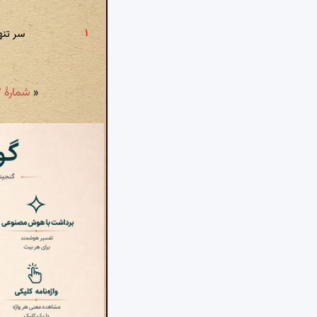
سر تنه
«
شمارهٔ ۶۱۳: قدرشناس شاخ گل، قامت یار من ببین