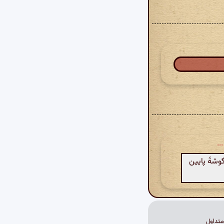
..
گوشهٔ پایین
تداول