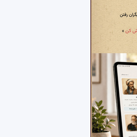
گران رفتن
»