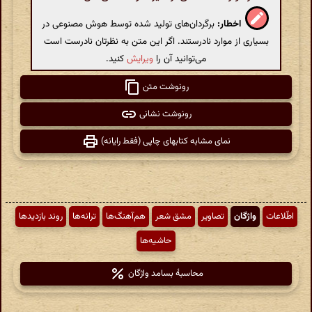
اخطار:
برگردان‌های تولید شده توسط هوش مصنوعی در
بسیاری از موارد نادرستند. اگر این متن به نظرتان نادرست است
می‌توانید آن را
ویرایش
کنید.
رونوشت متن
رونوشت نشانی
نمای مشابه کتابهای چاپی (فقط رایانه)
اطّلاعات
واژگان
تصاویر
مشق شعر
هم‌آهنگ‌ها
ترانه‌ها
روند بازدیدها
حاشیه‌ها
محاسبهٔ بسامد واژگان