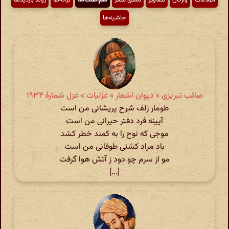
حاشیه‌ها
صائب تبریزی » دیوان اشعار » غزلیات » غزل شمارهٔ ۱۹۳۴
طومار زلف شرح پریشانی من است
آیینه فرد دفتر حیرانی من است
موجی که نوح را به کمند خطر کشد
باد مراد کشتی طوفانی من است
مو از سرم چو دود ز آتش هوا گرفت
[...]