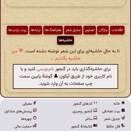
اطّلاعات
واژگان
تصاویر
مشق شعر
هم‌آهنگ‌ها
ترانه‌ها
روند بازدیدها
حاشیه‌ها
تا به حال حاشیه‌ای برای این شعر نوشته نشده است.
💬 من
حاشیه بگذارم ...
برای حاشیه‌گذاری باید در گنجور
نام‌نویسی
کنید و با
نام کاربری خود از طریق آیکون 👤 گوشهٔ پایین سمت
چپ صفحات به آن وارد شوید.
خانه
کدهای گنجور
معرفی
بیت تصادفی
گنجور رومیزی
پرسش‌های متداول
جدول شعر
ساغر
چهره‌ها
فال حافظ
کتابخانهٔ گنجور
حمایت مالی