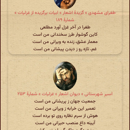
طغرای مشهدی » گزیدهٔ اشعار » ابیات برگزیده از غزلیات »
شمارهٔ ۱۸۹
طغرا در آخر غزل آورد مطلعی
کاین گوشوار طرز سخندانی من است
معمار عشق، زنده به ویرانی من است
غم، تازه رو ز دیدن پیشانی من است
اسیر شهرستانی » دیوان اشعار » غزلیات » شمارهٔ ۲۵۳
جمعیت جهان ز پریشانی من است
تعمیر این خرابه ز ویرانی من است
هوش از سرم نظاره روی تو برده است
آیینه داغ منصب حیرانی من است