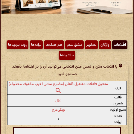
اطّلاعات
واژگان
تصاویر
مشق شعر
هم‌آهنگ‌ها
ترانه‌ها
روند بازدیدها
حاشیه‌ها
با انتخاب متن و لمس متن انتخابی می‌توانید آن را در لغتنامهٔ دهخدا
جستجو کنید.
مفعول فاعلات مفاعیل فاعلن (مضارع مثمن اخرب مکفوف محذوف)
وزن:
قالب
غزل
شعری:
منبع اولیه:
ویکی‌درج
تعداد
۱
ابیات: