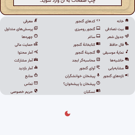
چپ صفحات به آن وارد شوید.
خانه
کدهای گنجور
معرفی
بیت تصادفی
گنجور رومیزی
پرسش‌های متداول
جدول شعر
ساغر
چهره‌ها
فال حافظ
کتابخانهٔ گنجور
حمایت مالی
نمایهٔ موسیقی
گنجینهٔ گنجور
آمار محتوا
حاشیه‌ها
محاسبه‌گر ابجد
آمار مشارکت
مشابه‌یابی
آوای گنجور
آمار بازدید
تازه‌های گنجور
پیشخان خوانشگران
منابع
پیشخان یا پیشخوان؟
تماس
نسکبان
حریم خصوصی