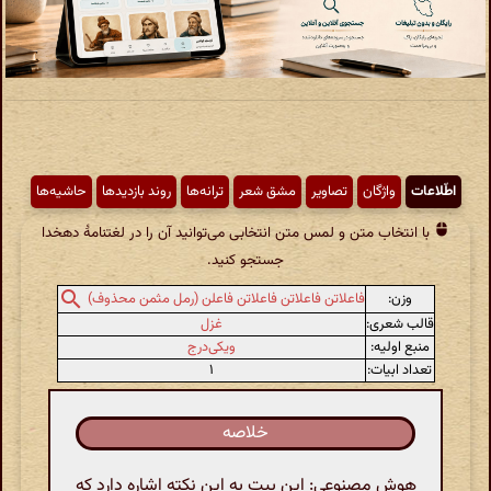
اطّلاعات
واژگان
تصاویر
مشق شعر
ترانه‌ها
روند بازدیدها
حاشیه‌ها
با انتخاب متن و لمس متن انتخابی می‌توانید آن را در لغتنامهٔ دهخدا
جستجو کنید.
وزن:
فاعلاتن فاعلاتن فاعلاتن فاعلن (رمل مثمن محذوف)
قالب شعری:
غزل
منبع اولیه:
ویکی‌درج
تعداد ابیات:
۱
خلاصه
هوش مصنوعی: این بیت به این نکته اشاره دارد که