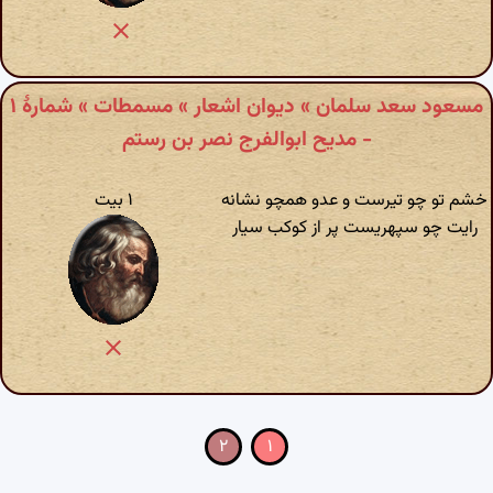
مسعود سعد سلمان » دیوان اشعار » مسمطات » شمارهٔ ۱
- مدیح ابوالفرج نصر بن رستم
خشم تو چو تیرست و عدو همچو نشانه
۱ بیت
رایت چو سپهریست پر از کوکب سیار
۲
۱