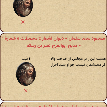
مسعود سعد سلمان » دیوان اشعار » مسمطات » شمارهٔ ۱
- مدیح ابوالفرج نصر بن رستم
هست این ز در مجلس آن صاحب والا
۱ بیت
کز محتشمان نیست چو او سید احرار