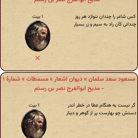
کس شاعر را چندان ننوازد هر روز
۱ بیت
چندانی کآن راد به سیم و زر بسیار
مسعود سعد سلمان » دیوان اشعار » مسمطات » شمارهٔ ۱
- مدیح ابوالفرج نصر بن رستم
گر نیست به هنگام عطا در خطر اندر
۱ بیت
دستش چو بهارست پر از گوهر و دینار