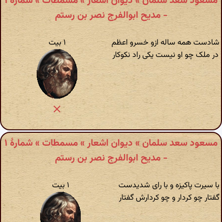
مسعود سعد سلمان » دیوان اشعار » مسمطات » شمارهٔ ۱
- مدیح ابوالفرج نصر بن رستم
شادست همه ساله ازو خسرو اعظم
۱ بیت
در ملک چو او نیست یکی راد نکوکار
مسعود سعد سلمان » دیوان اشعار » مسمطات » شمارهٔ ۱
- مدیح ابوالفرج نصر بن رستم
با سیرت پاکیزه و با رای شدیدست
۱ بیت
گفتار چو کردار و چو کردارش گفتار