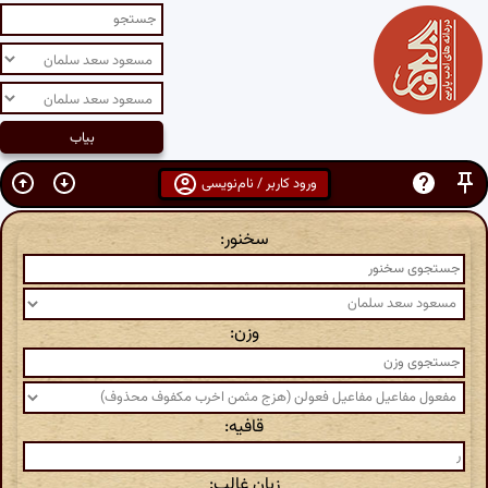
ورود کاربر / نام‌نویسی
سخنور:
وزن:
قافیه:
زبان غالب: