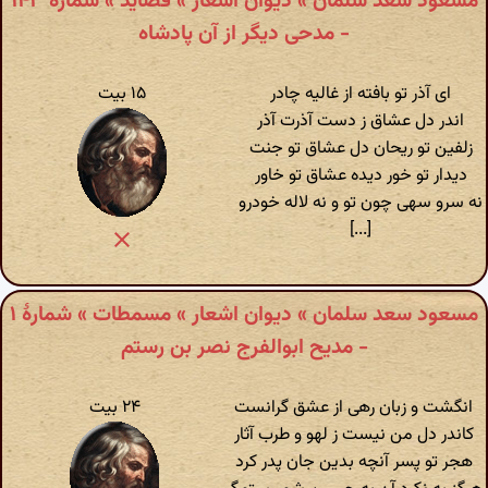
مسعود سعد سلمان » دیوان اشعار » قصاید » شمارهٔ ۱۴۳
- مدحی دیگر از آن پادشاه
ای آذر تو بافته از غالیه چادر
۱۵ بیت
اندر دل عشاق ز دست آذرت آذر
زلفین تو ریحان دل عشاق تو جنت
دیدار تو خور دیده عشاق تو خاور
نه سرو سهی چون تو و نه لاله خودرو
[...]
مسعود سعد سلمان » دیوان اشعار » مسمطات » شمارهٔ ۱
- مدیح ابوالفرج نصر بن رستم
انگشت و زبان رهی از عشق گرانست
۲۴ بیت
کاندر دل من نیست ز لهو و طرب آثار
هجر تو پسر آنچه بدین جان پدر کرد