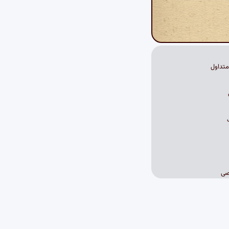
تداول
صی