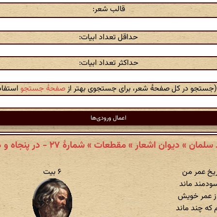
قالب شعر:
حداقل تعداد ابیات:
حداکثر تعداد ابیات:
 (جستجو در کل صفحهٔ شعر، برای جستجوی بهتر از
صفحهٔ جستجو
استفاده
 دیوان اشعار » مقطعات » شمارهٔ ۲۷ - در پنجاه و هفت سالگی
ریخ عمر من
۶ بیت
ودمند ماند
م ز عمر خویش
 که چند ماند