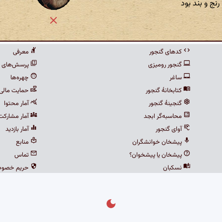
نج و بند بود
کدهای گنجور
معرفی
گنجور رومیزی
پرسش‌های م
ساغر
چهره‌ها
کتابخانهٔ گنجور
حمایت مالی
گنجینهٔ گنجور
آمار محتوا
محاسبه‌گر ابجد
آمار مشارکت
آوای گنجور
آمار بازدید
پیشخان خوانشگران
منابع
پیشخان یا پیشخوان؟
تماس
نسکبان
حریم خصو