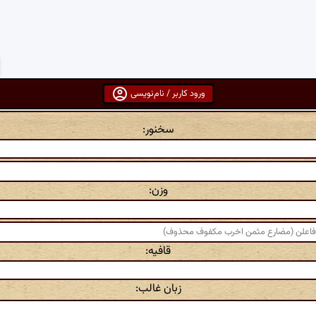
ورود کاربر / نام‌نویسی
سخنور:
وزن:
قافیه:
زبان غالب: