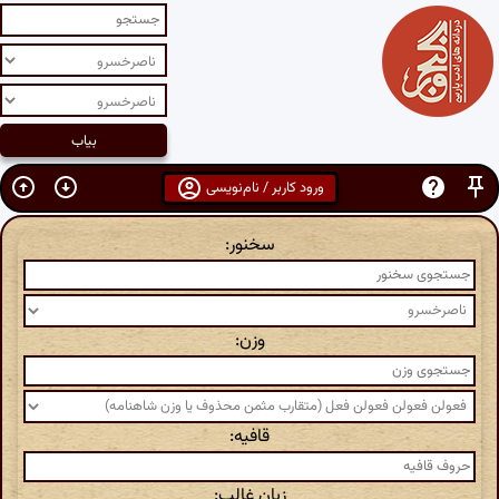
ورود کاربر / نام‌نویسی
سخنور:
وزن:
قافیه:
زبان غالب: