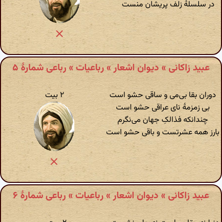
در سلسلهٔ زلف پریشان منست
عبید زاکانی » دیوان اشعار » رباعیات » رباعی شمارهٔ ۵
دوران بقا بی‌می و ساقی حشو است
۲ بیت
بی زمزمهٔ نای عراقی حشو است
چندانکه فذالکِ جهان می‌نگرم
بارز همه عشرتست و باقی حشو است
عبید زاکانی » دیوان اشعار » رباعیات » رباعی شمارهٔ ۶