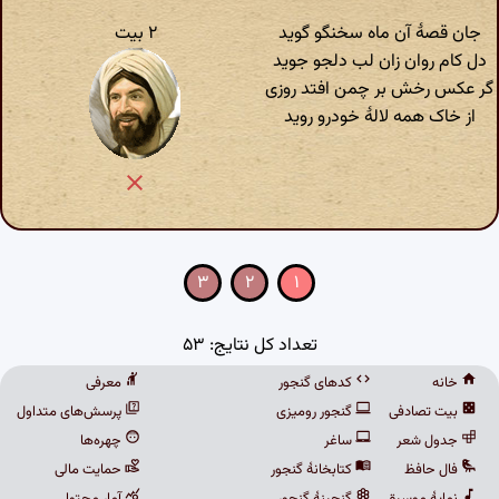
جان قصهٔ آن ماه سخنگو گوید
۲ بیت
دل کام روان زان لب دلجو جوید
گر عکس رخش بر چمن افتد روزی
از خاک همه لالهٔ خودرو روید
۳
۲
۱
تعداد کل نتایج: ۵۳
خانه
کدهای گنجور
معرفی
بیت تصادفی
گنجور رومیزی
پرسش‌های متداول
جدول شعر
ساغر
چهره‌ها
فال حافظ
کتابخانهٔ گنجور
حمایت مالی