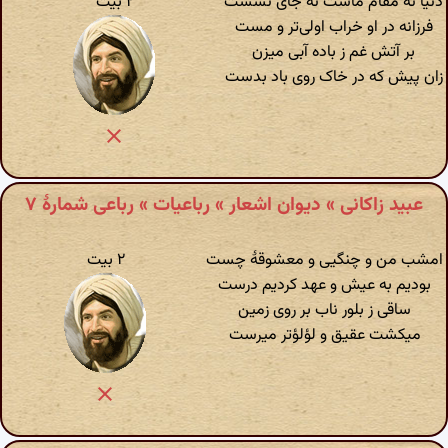
دنیا نه مقام ماست نه جای نشست
۲ بیت
فرزانه در او خراب اولی‌تر و مست
بر آتش غم ز باده آبی میزن
زان پیش که در خاک روی باد بدست
عبید زاکانی » دیوان اشعار » رباعیات » رباعی شمارهٔ ۷
امشب من و چنگیی و معشوقهٔ چست
۲ بیت
بودیم به عیش و عهد کردیم درست
ساقی ز بلور ناب بر روی زمین
میکشت عقیق و لؤلؤتر میرست