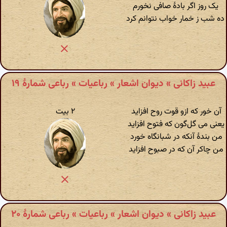
یک روز اگر بادهٔ صافی نخورم
ده شب ز خمار خواب نتوانم کرد
عبید زاکانی » دیوان اشعار » رباعیات » رباعی شمارهٔ ۱۹
آن خور که ازو قوت روح افزاید
۲ بیت
یعنی می گل‌گون که فتوح افزاید
من بندهٔ آنکه در شبانگاه خورد
من چاکر آن که در صبوح افزاید
عبید زاکانی » دیوان اشعار » رباعیات » رباعی شمارهٔ ۲۰