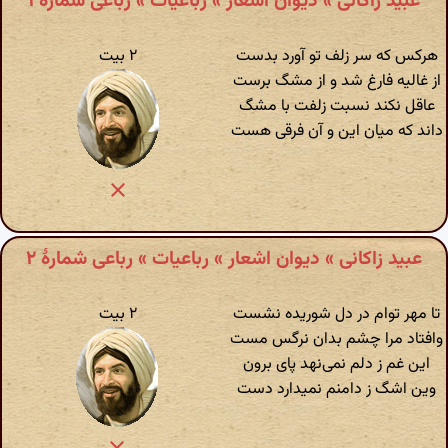
عبید زاکانی » دیوان اشعار » رباعیات » رباعی شمارهٔ ۱
هرکس که سر زلف تو آورد بدست
۲ بیت
از غالیه فارغ شد و از مشگ برست
عاقل نکند نسبت زلفت با مشگ
داند که میان این و آن فرقی هست
عبید زاکانی » دیوان اشعار » رباعیات » رباعی شمارهٔ ۲
تا مهر توام در دل شوریده نشست
۲ بیت
وافتاد مرا چشم بدان نرگس مست
این غم ز دلم نمی‌نهد پای برون
وین اشگ ز دامنم نمیدارد دست