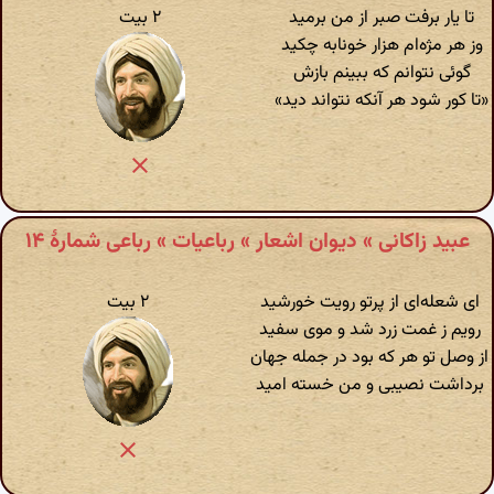
تا یار برفت صبر از من برمید
۲ بیت
وز هر مژه‌ام هزار خونابه چکید
گوئی نتوانم که ببینم بازش
«تا کور شود هر آنکه نتواند دید»
عبید زاکانی » دیوان اشعار » رباعیات » رباعی شمارهٔ ۱۴
ای شعله‌ای از پرتو رویت خورشید
۲ بیت
رویم ز غمت زرد شد و موی سفید
از وصل تو هر که بود در جمله جهان
برداشت نصیبی و من خسته امید