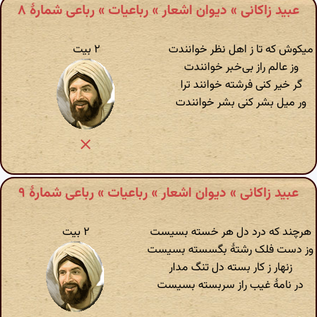
عبید زاکانی » دیوان اشعار » رباعیات » رباعی شمارهٔ ۸
میکوش که تا ز اهل نظر خوانندت
۲ بیت
وز عالم راز بی‌خبر خوانندت
گر خیر کنی فرشته خوانند ترا
ور میل بشر کنی بشر خوانندت
عبید زاکانی » دیوان اشعار » رباعیات » رباعی شمارهٔ ۹
هرچند که درد دل هر خسته بسیست
۲ بیت
وز دست فلک رشتهٔ بگسسته بسیست
زنهار ز کار بسته دل تنگ مدار
در نامهٔ غیب راز سربسته بسیست