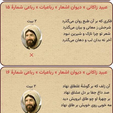
عبید زاکانی » دیوان اشعار » رباعیات » رباعی شمارهٔ ۱۵
فکری که بر آن طبع روان می‌گذرد
۲ بیت
شرحش ز معانی و بیان می‌گذرد
شعر تو چرا نازک و شیرین نبود
آخر نه بدان لب و دهان می‌گذرد
عبید زاکانی » دیوان اشعار » رباعیات » رباعی شمارهٔ ۱۶
آن زلف که بر گوشهٔ غلطاق نهاد
۲ بیت
صد داغ جفا بر دل عشاق نهاد
بر چهرهٔ او چو طاق ابرویش دید
مه خوبی روی خویش بر طاق نهاد