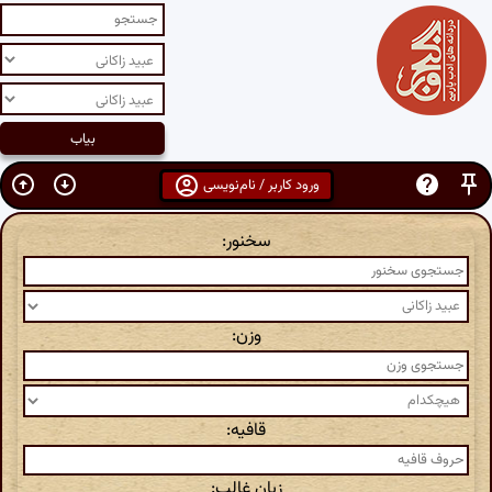
ورود کاربر / نام‌نویسی
سخنور:
وزن:
قافیه:
زبان غالب: