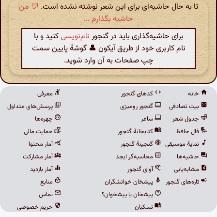
تا به حال حاشیه‌ای برای این شعر نوشته نشده است.
💬 من
حاشیه بگذارم ...
برای حاشیه‌گذاری باید در گنجور
نام‌نویسی
کنید و با
نام کاربری خود از طریق آیکون 👤 گوشهٔ پایین سمت
چپ صفحات به آن وارد شوید.
خانه
کدهای گنجور
معرفی
بیت تصادفی
گنجور رومیزی
پرسش‌های متداول
جدول شعر
ساغر
چهره‌ها
فال حافظ
کتابخانهٔ گنجور
حمایت مالی
نمایهٔ موسیقی
گنجینهٔ گنجور
آمار محتوا
حاشیه‌ها
محاسبه‌گر ابجد
آمار مشارکت
مشابه‌یابی
آوای گنجور
آمار بازدید
تازه‌های گنجور
پیشخان خوانشگران
منابع
پیشخان یا پیشخوان؟
تماس
نسکبان
حریم خصوصی