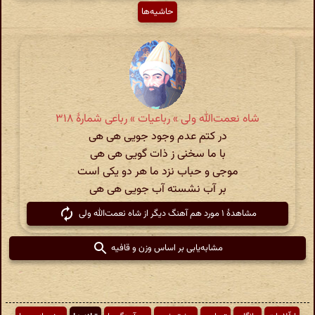
حاشیه‌ها
شاه نعمت‌الله ولی » رباعیات » رباعی شمارهٔ ۳۱۸
در کتم عدم وجود جویی هی هی
با ما سخنی ز ذات گویی هی هی
موجی و حباب نزد ما هر دو یکی است
بر آب نشسته آب جویی هی هی
مشاهدهٔ ۱ مورد هم آهنگ دیگر از شاه نعمت‌الله ولی
مشابه‌یابی بر اساس وزن و قافیه