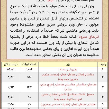
آمار همهٔ شعرهای گنجور را
اینجا
ببینید.
وزن‌یابی دستی در بیشتر موارد با ملاحظهٔ تنها یک مصرع
از شعر صورت گرفته و امکان وجود اشکال در آن (مخصوصاً
اشتباه در تشخیص وزنهای قابل تبدیل از قبیل وزن مثنوی
مولوی به جای وزن عروضی سریع مطوی مکشوف) وجود
دارد. وزن‌یابی ماشینی نیز که جدیداً با استفاده از امکانات
تارنمای سرود
اضافه شده بعضاً خطا دارد. برخی از بخشها
شامل اشعاری با بیش از یک وزن هستند که در این صورت
عمدتاً وزن ابیات آغازین و برای بعضی منظومه‌ها وزن غالب
منظومه به عنوان وزن آن بخش منظور شده است.
ردیف
وزن
تعداد ابیات
درصد از کل
۱
وزن‌یابی نشده
۱٬۰۰۶
۵۶٫۷۱
مفاعلن فعلاتن مفاعلن فعلن (مجتث مثمن
۸٫۴۶
۱۵۰
۲
مخبون محذوف)
مفاعیلن مفاعیلن مفاعیلن مفاعیلن (هزج مثمن
۶٫۹۳
۱۲۳
۳
سالم)
مفعول فاعلات مفاعیل فاعلن (مضارع مثمن
۴٫۵۱
۸۰
۴
اخرب مکفوف محذوف)
۵
فعلاتن مفاعلن فعلن (خفیف مسدس مخبون)
۷۰
۳٫۹۵