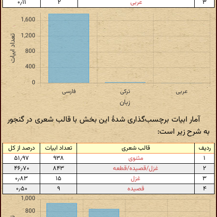
۳
عربی
۲
۰٫۱۱
آمار ابیات برچسب‌گذاری شدهٔ این بخش با قالب شعری در گنجور
به شرح زیر است:
ردیف
قالب شعری
تعداد ابیات
درصد از کل
۱
مثنوی
۹۳۸
۵۱٫۹۷
۲
غزل/قصیده/قطعه
۸۴۳
۴۶٫۷۰
۳
غزل
۱۵
۰٫۸۳
۴
قصیده
۹
۰٫۵۰