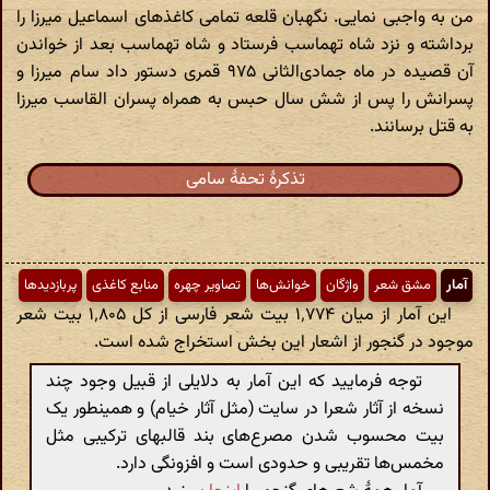
من به واجبی نمایی. نگهبان قلعه تمامی کاغذهای اسماعیل میرزا را
برداشته و نزد شاه تهماسب فرستاد و شاه تهماسب بعد از خواندن
آن قصیده در ماه جمادی‌الثانی ۹۷۵ قمری دستور داد سام میرزا و
پسرانش را پس از شش سال حبس به همراه پسران القاسب میرزا
به قتل برسانند.
تذکرهٔ تحفهٔ سامی
آمار
مشق شعر
واژگان
خوانش‌ها
تصاویر چهره
منابع کاغذی
پربازدیدها
این آمار از میان ۱٬۷۷۴ بیت شعر فارسی از کل ۱٬۸۰۵ بیت شعر
موجود در گنجور از اشعار این بخش استخراج شده است.
توجه فرمایید که این آمار به دلایلی از قبیل وجود چند
نسخه از آثار شعرا در سایت (مثل آثار خیام) و همینطور یک
بیت محسوب شدن مصرع‌های بند قالبهای ترکیبی مثل
مخمس‌ها تقریبی و حدودی است و افزونگی دارد.