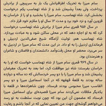
سام میرزا به تحریک اطرافیانش یک بار به سرپیچی از برادرش
پرداخت، ولی بعداً پشیمان شد و از شاه تهماسب یکم درخواست
بخشش کرد. شاه تهماسب، سام میرزا را بخشید و او را از خراسان به
قزوین آورد و نزد خود برد و مدت ۱۲ سال او را ملازم خود قرار داد.
در سال ۹۵۶ قمری سام میرزا از برادرش شاه تهماسب درخواست
کرد که به او اجازه دهد که در محلی ساکن شود و به عبادت بپردازد.
شاه تهماسب هم، تولیت آرامگاه شیخ صفی‌الدین اردبیلی و
فرمانداری اردبیل را به او داد. در این مدت که سام میرزا در اردبیل به
سر می‌برد، محضر او محل رفت‌وآمد دانشمندان و فاضلان و شاعران
و هنرمندان بود.
در سال ۹۶۹ قمری سام میرزا از شاه تهماسب خواست که او را به
خراسان بفرستد؛ شاه نیز موافقت کرد، اما بعد به تحریک مغرضان
پشیمان شد و سام میرزا را با دو پسر خردسالش که ده ساله و دوازده
ساله بودند به قلعهٔ قهقهه که در آنجا اسماعیل میرزا و دو پسر
القاسب میرزا محبوس بودند فرستاد. چون شاهزاده‌ها در قلعه با
یکدیگر ملاقات نمی‌کردند سام میرزا قصیده‌ای برای اسماعیل میرزا
فرستاد که مضمون آن این بود که چون نوبت سلطنت به تو رسد
می‌خواهم گوشه‌ای جهت من تعیین نمایی که در آنجا باشم و رعایت