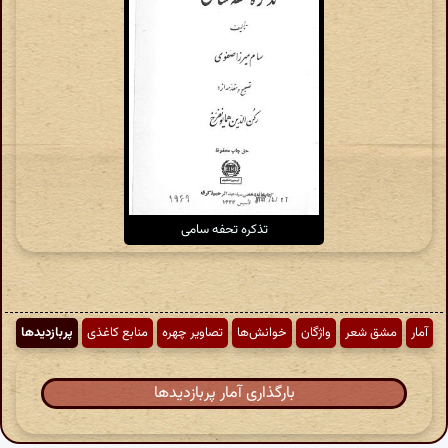
تذکره تحفه سامی
آمار
مشق شعر
واژگان
خوانش‌ها
تصاویر چهره
منابع کاغذی
پربازدیدها
بارگذاری آمار پربازدیدها