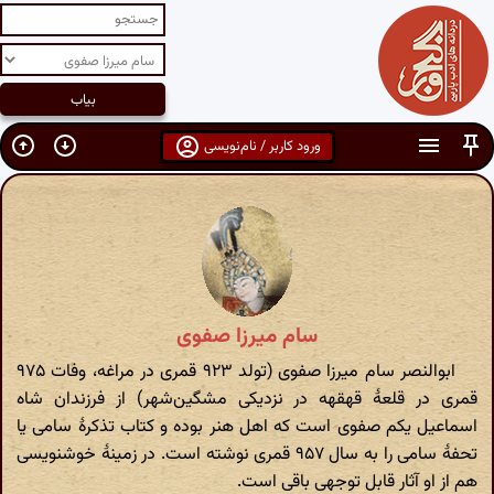
ورود کاربر / نام‌نویسی
سام میرزا صفوی
ابوالنصر سام میرزا صفوی (تولد ۹۲۳ قمری در مراغه، وفات ۹۷۵
قمری در قلعهٔ قهقهه در نزدیکی مشگین‌شهر) از فرزندان شاه
اسماعیل یکم صفوی است که اهل هنر بوده و کتاب تذکرهٔ سامی یا
تحفهٔ سامی را به سال ۹۵۷ قمری نوشته است. در زمینهٔ خوشنویسی
هم از او آثار قابل توجهی باقی است.