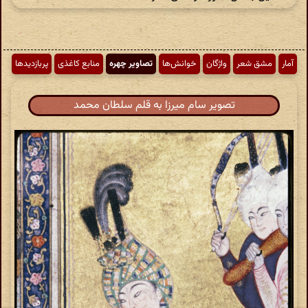
آمار
مشق شعر
واژگان
خوانش‌ها
تصاویر چهره
منابع کاغذی
پربازدیدها
تصویر سام میرزا به قلم سلطان محمد