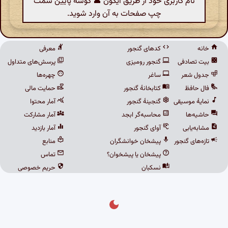
نام کاربری خود از طریق آیکون 👤 گوشهٔ پایین سمت
چپ صفحات به آن وارد شوید.
خانه
کدهای گنجور
معرفی
بیت تصادفی
گنجور رومیزی
پرسش‌های متداول
جدول شعر
ساغر
چهره‌ها
فال حافظ
کتابخانهٔ گنجور
حمایت مالی
نمایهٔ موسیقی
گنجینهٔ گنجور
آمار محتوا
حاشیه‌ها
محاسبه‌گر ابجد
آمار مشارکت
مشابه‌یابی
آوای گنجور
آمار بازدید
تازه‌های گنجور
پیشخان خوانشگران
منابع
پیشخان یا پیشخوان؟
تماس
نسکبان
حریم خصوصی