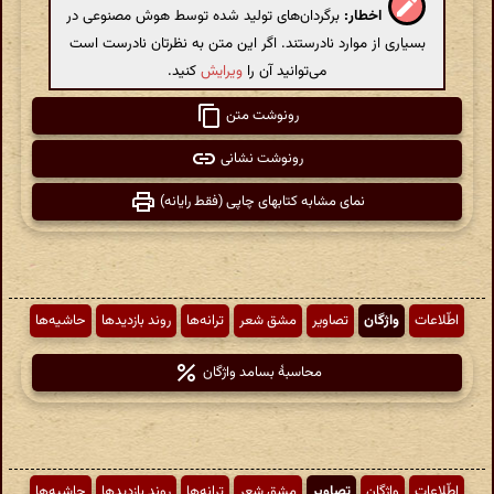
اخطار:
برگردان‌های تولید شده توسط هوش مصنوعی در
بسیاری از موارد نادرستند. اگر این متن به نظرتان نادرست است
می‌توانید آن را
ویرایش
کنید.
رونوشت متن
رونوشت نشانی
نمای مشابه کتابهای چاپی (فقط رایانه)
اطّلاعات
واژگان
تصاویر
مشق شعر
ترانه‌ها
روند بازدیدها
حاشیه‌ها
محاسبهٔ بسامد واژگان
اطّلاعات
واژگان
تصاویر
مشق شعر
ترانه‌ها
روند بازدیدها
حاشیه‌ها