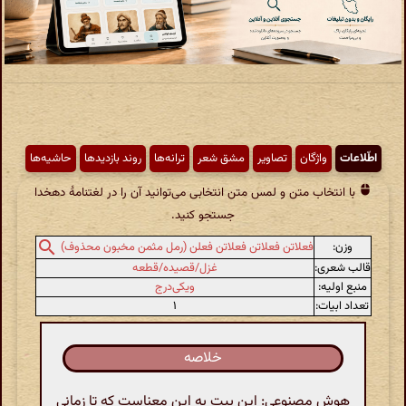
اطّلاعات
واژگان
تصاویر
مشق شعر
ترانه‌ها
روند بازدیدها
حاشیه‌ها
با انتخاب متن و لمس متن انتخابی می‌توانید آن را در لغتنامهٔ دهخدا
جستجو کنید.
وزن:
فعلاتن فعلاتن فعلاتن فعلن (رمل مثمن مخبون محذوف)
قالب شعری:
غزل/قصیده/قطعه
منبع اولیه:
ویکی‌درج
تعداد ابیات:
۱
خلاصه
هوش مصنوعی: این بیت به این معناست که تا زمانی