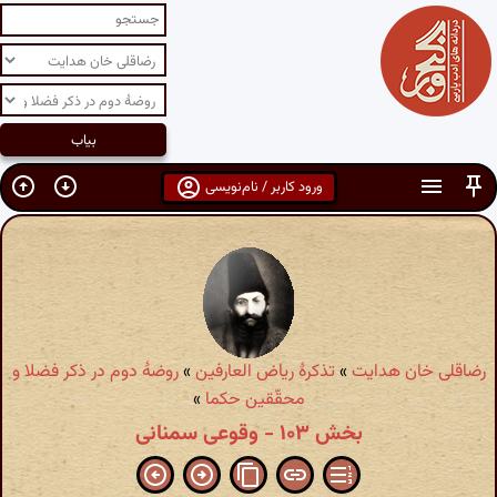
ورود کاربر / نام‌نویسی
رضاقلی خان هدایت
»
تذکرهٔ ریاض العارفین
»
روضهٔ دوم در ذکر فضلا و
محقّقین حکما
»
بخش ۱۰۳ - وقوعی سمنانی