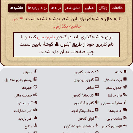
اطّلاعات
واژگان
تصاویر
مشق شعر
ترانه‌ها
روند بازدیدها
حاشیه‌ها
تا به حال حاشیه‌ای برای این شعر نوشته نشده است.
💬 من
حاشیه بگذارم ...
برای حاشیه‌گذاری باید در گنجور
نام‌نویسی
کنید و با
نام کاربری خود از طریق آیکون 👤 گوشهٔ پایین سمت
چپ صفحات به آن وارد شوید.
خانه
کدهای گنجور
معرفی
بیت تصادفی
گنجور رومیزی
پرسش‌های متداول
جدول شعر
ساغر
چهره‌ها
فال حافظ
کتابخانهٔ گنجور
حمایت مالی
نمایهٔ موسیقی
گنجینهٔ گنجور
آمار محتوا
حاشیه‌ها
محاسبه‌گر ابجد
آمار مشارکت
مشابه‌یابی
آوای گنجور
آمار بازدید
تازه‌های گنجور
پیشخان خوانشگران
منابع