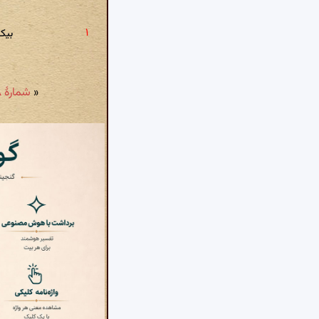
بیک
«
شمارهٔ ۴۸: ز مرغ و آهو رانم بجویبار و بدشت