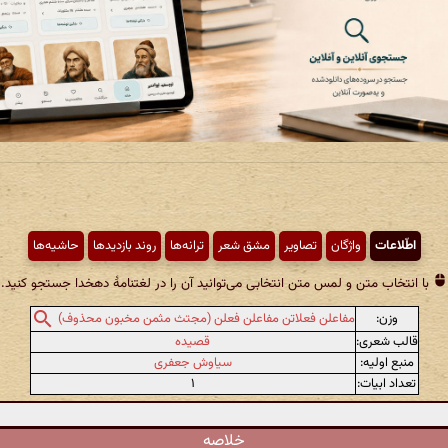
اطّلاعات
واژگان
تصاویر
مشق شعر
ترانه‌ها
روند بازدیدها
حاشیه‌ها
با انتخاب متن و لمس متن انتخابی می‌توانید آن را در لغتنامهٔ دهخدا جستجو کنید.
وزن:
مفاعلن فعلاتن مفاعلن فعلن (مجتث مثمن مخبون محذوف)
قالب شعری:
قصیده
منبع اولیه:
سیاوش جعفری
تعداد ابیات:
۱
خلاصه