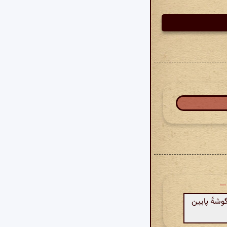
..
گوشهٔ پایین