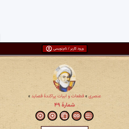
ورود کاربر / نام‌نویسی
عنصری
»
قطعات و ابیات پراکندهٔ قصاید
»
شمارهٔ ۴۹