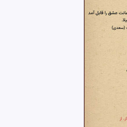
انت عشق را قابل آمد
لا.
ت (سعدی)
، از