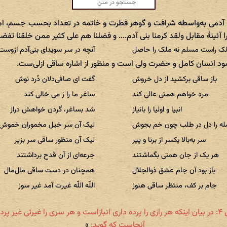
که آدمی به‌واسطه شرافت و گوهر فطرت و خاتمه در تعداد بحسب جسم، ام
ا آئینهٔ مقابل ولقد کرمنا بنی آدم.... و فضلنا هم علی کثیر ممن خلقنا تفضی
لک راست مسلم نه ملک را حاصل
آنچه در سر سویدای بنی‌آدم ازوس
ود انسان کامل و حضرت ولی است و منظور از اشاره ساقی ازلی‌ست.
باز ساقی برکشید از دل خروش
گفت ای صافی‌دلان دُرد نوش
مرد خواهم همتی عالی کند
ساغر ما را ز می خالی کند
انبیا و اولیا را بانیاز
شد بساغر، گردن خواهش دراز
ه را دل در طلب چون خم بجوش
لیک آن سر خیل مخموران خموش
سر به‌بالا یکسر از برنا و پیر
لیک آن منظور ساقی سر بزیر
هر یک از جان همتی بگماشتند
جرعه‌ای از آن قدح برداشتند
باز بود آن جام عشق ذوالجلال
همچنان در دست ساقی مال‌مال
جام بر کف، منتظر ساقی هنوز
اللّه اللّه غیرت آمد غیر سوز
بخش ۴: در بیان اینکه هر رازی را پرده داری انبازاست و هر سری را غیرتی غیر پرداز
آنجاست که گوید:
»