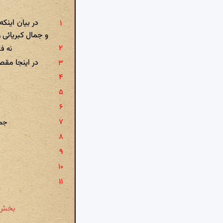
در بیان این
و جمال کبریائی ر
نه ف
در اینجا مقص
جمل