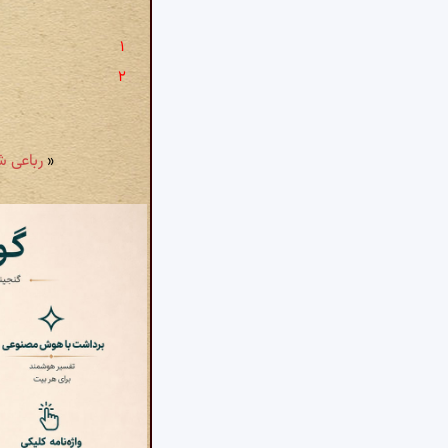
«
رباعی شمارهٔ ۱۸۶۰: در روزه 