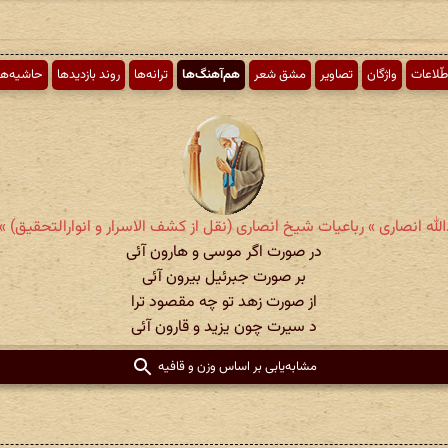
طّلاعات
واژگان
تصاویر
مشق شعر
هم‌آهنگ‌ها
ترانه‌ها
روند بازدیدها
حاشیه‌ها
له انصاری » رباعیات شیخ انصاری (نقل از کشف الاسرار و انوارالتحقیق) » شما
در صورت اگر موسی و هارون آئی
بر صورت جبرئیل بیرون آئی
از صورت زهد تو چه مقصود ترا
د سیرت چون یزید و قارون آئی
مشابه‌یابی بر اساس وزن و قافیه