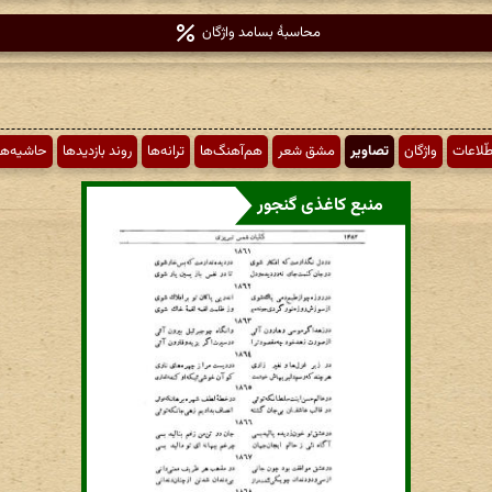
محاسبهٔ بسامد واژگان
طّلاعات
واژگان
تصاویر
مشق شعر
هم‌آهنگ‌ها
ترانه‌ها
روند بازدیدها
حاشیه‌ها
منبع کاغذی گنجور