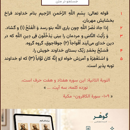
قوله تعالی: بِسْمِ اللَّهِ الرَّحْمنِ الرَّحِیمِ بنام خداوند فراخ
بخشایش مهربان.
إِذا جاءَ نَصْرُ اللَّهِ چون یاری اللَّه بتو رسد وَ الْفَتْحُ (۱) و گشاد.
وَ رَأَیْتَ النَّاسَ و مردمان را بینی یَدْخُلُونَ فِی دِینِ اللَّهِ که در
دین خدای می‌آیند أَفْواجاً (۲) جوقاجوق، گروه گروه.
فَسَبِّحْ بِحَمْدِ رَبِّکَ بستای خداوند خویش را.
وَ اسْتَغْفِرْهُ و آمرزش خواه ازو إِنَّهُ کانَ تَوَّاباً (۳) که او خداوند
توبه پذیر است.
النوبة الثانیة: این سوره هفتاد و هفت حرف است،
نوزده کلمه، سه آیت. ...
»
«
۱۰۹- سورة الکافرون- مکیة