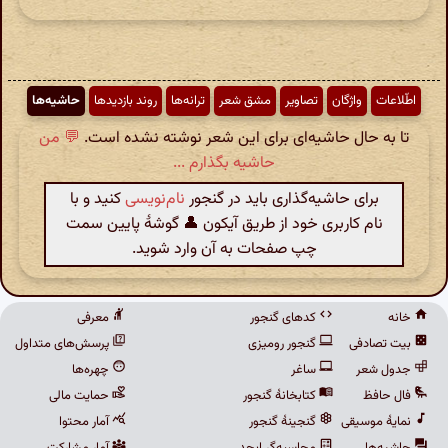
اطّلاعات
واژگان
تصاویر
مشق شعر
ترانه‌ها
روند بازدیدها
حاشیه‌ها
تا به حال حاشیه‌ای برای این شعر نوشته نشده است.
💬 من
حاشیه بگذارم ...
برای حاشیه‌گذاری باید در گنجور
نام‌نویسی
کنید و با
نام کاربری خود از طریق آیکون 👤 گوشهٔ پایین سمت
چپ صفحات به آن وارد شوید.
خانه
کدهای گنجور
معرفی
بیت تصادفی
گنجور رومیزی
پرسش‌های متداول
جدول شعر
ساغر
چهره‌ها
فال حافظ
کتابخانهٔ گنجور
حمایت مالی
نمایهٔ موسیقی
گنجینهٔ گنجور
آمار محتوا
حاشیه‌ها
محاسبه‌گر ابجد
آمار مشارکت