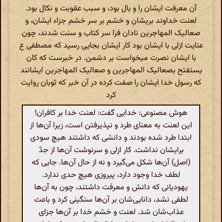
آن معرفت ایشان را و بال بود، و سبب عقوبت و نکال بود.
لعنت خداوند بریشان و خشم بر سر خشم جزاء ایشان، و
صعالیک المهاجرین نادان‌ فرا سر کتاب و سنت شدند، چون
عنایت ازلی با ایشان بود کار ایشان بجایی رسید که مصطفی ع
با ایشان نصرت میخواست بر دشمن. در خبرست که کان
یستفتح بصعالیک المهاجرین و صعالیک المهاجرین ایشانند
که رسول خدا ایشان را صفت کرده در آن خبر که ثوبان روایت
کرد
هوش مصنوعی: خدایی گفت: لعنت خدا بر کافران!
این لعنت به معنای طرد و نپذیرفتن است، زیرا آن‌ها از
ابتدا طرد شده بودند و دانشی که داشتند هیچ سودی
برایشان نداشت. کار ازلی و سرنوشت آن‌ها از جدّ
(اصل) آن‌ها شکل می‌گیرد و نه از حال آن‌ها. جایی که
لطف خدا وجود دارد، پیروزی هیچ حدی ندارد.
یهودیانی که دانش و معرفت داشتند، چون به آن‌ها
لطفی نشد، دانایی‌شان بر آن‌ها سنگینی کرد و باعث
عذاب‌شان شد. لعنت و خشم خدا بر آن‌ها جزای