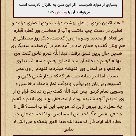
بسیاری از موارد نادرستند. اگر این متن به نظرتان نادرست است
می‌توانید آن را
ویرایش
کنید.
#
هم اکنون مردی از اهل بهشت درآید، مردی انصاری درآمد و
نعلین در دست چپ داشت و آب از محاسن وی قطره قطره
می‌افتاد، از تجدید وضوء، آن روز گذشت، دیگر روز مصطفی ع
هم چنان گفت و همان مرد در آمد هم بر آن صفت، سدیگر روز
همین حال برین نسق برفت. عبد اللَّه عمرو عاص گفت من
بهانه گرفتم و بخانه آن مرد انصاری رفتم، و سه شب با وی
بماندم، و در اعمال وی اندیشه میکردم، ندیدم از وی عمل
بسیار، اما اندر میانه شب هر گه که بیدار شدی ذکری و
تسبیحی بر زبان وی برفتی، و بوقت نماز بامداد برخاستی و
وضویی تمام کردی. پس عبد اللَّه گفت چون عبادت فراوان از
وی ندیدم آنچه شنیده بودم از مصطفی ع با وی راندم و گفتم
چه عمل داری بیرون ازین که موجب این ثواب است؟ قال لا
اجد فی نفسی غلّا لاحد من المسلمین، و لا احسده علی خیر
اعطاه اللَّه ایاه. قال له عبد اللَّه هذا الذی بلغک و هی الّتی لا
نطیق.