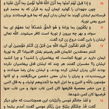
وَ إِذا قِیلَ لَهُمْ آمِنُوا بِما أَنْزَلَ اللَّهُ قالُوا نُؤْمِنُ بِما أُنْزِلَ عَلَیْنا و
چون جهودان را گوئید ایمان آرید به قرآن که به محمد فرو
فرستادیم ایشان گویند ما ایمان بدان آریم که بما فرو فرستادند بزبان
عبری یعنی توریة.
وَ یَکْفُرُونَ بِما وَراءَهُ وَ هُوَ الْحَقُّ مُصَدِّقاً لِما مَعَهُمْ ای بما
سواه، و بهر چه بیرون از توریة است کافر میشوند. اللَّه تعالی
ایشان را باین گفت دروغ زن کرد گفت.
قُلْ فَلِمَ تَقْتُلُونَ أَنْبِیاءَ اللَّهِ مِنْ قَبْلُ إِنْ کُنْتُمْ مُؤْمِنِینَ أی ان
کنتم معتقدین للایمان فلم رضیتم بقتل الانبیاء؟ اگر به توریة
ایمان دارید در توریة کجاست که پیغامبران را کشید؟ و چرا کشید
ایشان را؟ مفسران گفتند هر چند که ایشان قتل پیغامبران نکرده
بودند لکن پدران ایشان کرده بودند، و ایشان بدان رضا میدادند و
می‌پسندیدند، و پدران را بدان معنی دشمن می‌نگرفتند. و لو کانوا
مؤمنون باللّه و النبیّ و ما انزل الیه ما اتّخذوهم اولیاء، و به قال النبی
ع من حضر معصیة فکرهها کان کمن غاب عنها، و من غاب عنها
فرضیها کان کمن شهدها.
وَ لَقَدْ جاءَکُمْ مُوسی‌ بِالْبَیِّناتِ این همچنانست که جای دیگر
گفت قَدْ جِئْتُکُمْ بِبَیِّنَةٍ مِنْ رَبِّکُمْ موسی گفت: آمدم بشما و