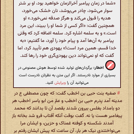
«شما در زمان پیامبر آخرالزمان خواهید بود، او بر شتر
سوار می‌شود، چادر می‌پوشد، نان خشک می‌خورد،
هدیه را قبول می‌کند و هرگز صدقه نمی‌خورد.» او
همچنین گفت: «اگر کسی از شما او را ببیند، این مرد
است.» و به سلمه اشاره کرد. سلمه اضافه کرد که وقتی
پیامبر به آن‌ها آمد و پیام خود را آورد، ما گفتیم: «به
خدا قسم، همین مرد است!» یهودی هم تأیید کرد، اما
گفت که او نمی‌تواند دین یهودی‌گری خود را رها کند.
اخطار:
برگردان‌های تولید شده توسط هوش مصنوعی در
بسیاری از موارد نادرستند. اگر این متن به نظرتان نادرست است
می‌توانید آن را
ویرایش
کنید.
#
صفیه بنت حیی بن اخطب گفت: که چون مصطفی ع در
مدینه آمد پدرم حیی بن اخطب و عمّ من ابو یاسر اخطب هر
دو بامداد بغلس بیرون شدند بقصد آن تا بدانند که محمد
پیغامبر هست یا نه. گفت بوقت آنکه آفتاب فرو شد بخانه باز
آمدند شکسته و کوفته غمناک و حزین، و ایشان مرا
می‌نواختندی نیک هر بار، آن ساعت که پیش ایشان رفتم بر