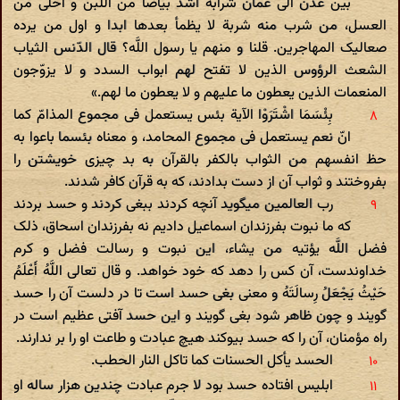
بین عدن الی عمان شرابه اشدّ بیاضا من اللبن و احلی من
العسل، من شرب منه شربة لا یظمأ بعدها ابدا و اول من یرده
صعالیک المهاجرین. قلنا و منهم یا رسول اللَّه؟ قال الدّنس الثیاب
الشعث الرؤوس الذین لا تفتح لهم ابواب السدد و لا یزوّجون
المنعمات الذین یعطون ما علیهم و لا یعطون ما لهم.»
بِئْسَمَا اشْتَرَوْا الآیة بئس یستعمل فی مجموع المذامّ کما
انّ نعم یستعمل فی مجموع المحامد، و معناه بئسما باعوا به
حظ انفسهم من الثواب بالکفر بالقرآن به بد چیزی خویشتن را
بفروختند و ثواب آن از دست بدادند، که به قرآن کافر شدند.
رب العالمین میگوید آنچه کردند ببغی کردند و حسد بردند
که ما نبوت بفرزندان اسماعیل دادیم نه بفرزندان اسحاق، ذلک
فضل اللَّه یؤتیه من یشاء، این نبوت و رسالت فضل و کرم
خداوندست، آن کس را دهد که خود خواهد. و قال تعالی اللَّهُ أَعْلَمُ
حَیْثُ یَجْعَلُ رِسالَتَهُ و معنی بغی حسد است تا در دلست آن را حسد
گویند و چون ظاهر شود بغی گویند و این حسد آفتی عظیم است در
راه مؤمنان، آن را که حسد بیوکند هیچ عبادت و طاعت او را بر ندارند.
الحسد یأکل الحسنات کما تاکل النار الحطب.
ابلیس افتاده حسد بود لا جرم عبادت چندین هزار ساله او