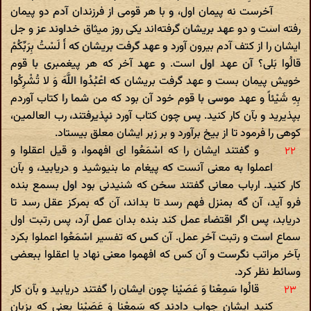
آخرست نه پیمان اول، و با هر قومی از فرزندان آدم دو پیمان
رفته است و دو عهد بریشان گرفته‌اند یکی روز میثاق خداوند عز و جل
ایشان را از کتف آدم بیرون آورد و عهد گرفت بریشان که أَ لَسْتُ بِرَبِّکُمْ
قالُوا بَلی‌؟ آن عهد اول است. و عهد آخر که هر پیغمبری با قوم
خویش پیمان بست و عهد گرفت بریشان که اعْبُدُوا اللَّهَ وَ لا تُشْرِکُوا
بِهِ شَیْئاً و عهد موسی با قوم خود آن بود که من شما را کتاب آوردم
بپذیرید و بآن کار کنید. پس چون کتاب آورد نپذیرفتند، رب العالمین،
کوهی را فرمود تا از بیخ برآورد و بر زبر ایشان معلق بیستاد.
و گفتند ایشان را که اسْمَعُوا ای افهموا، و قیل اعقلوا و
اعملوا به معنی آنست که پیغام ما بنیوشید و دریابید، و بآن
کار کنید. ارباب معانی گفتند سخن که شنیدنی بود اول بسمع بنده
فرو آید، آن گه بمنزل فهم رسد تا بداند، آن گه بمرکز عقل رسد تا
دریابد، پس اگر اقتضاء عمل کند بنده بدان عمل آرد، پس رتبت اول
سماع است و رتبت آخر عمل. آن کس که تفسیر اسْمَعُوا اعملوا بکرد
بآخر مراتب نگرست و آن کس که افهموا معنی نهاد یا اعقلوا ببعضی
وسائط نظر کرد.
قالُوا سَمِعْنا وَ عَصَیْنا چون ایشان را گفتند دریابید و بآن کار
کنید ایشان جواب دادند که سَمِعْنا وَ عَصَیْنا یعنی که بزبان