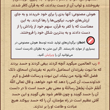
بفروختند و ثواب آن از دست بدادند، که به قرآن کافر شدند.
هوش مصنوعی: آنها بدی را برای خود خریدند و به جای
ارزش‌های خوب، نیکویی‌ها را رها کردند. به این
معناست که با کفر به قرآن، سهم خود از پاداش را از
دست دادند و به بدترین شکل خود را فروختند.
اخطار:
برگردان‌های تولید شده توسط هوش مصنوعی در
بسیاری از موارد نادرستند. اگر این متن به نظرتان نادرست است
می‌توانید آن را
ویرایش
کنید.
#
رب العالمین میگوید آنچه کردند ببغی کردند و حسد بردند
که ما نبوت بفرزندان اسماعیل دادیم نه بفرزندان اسحاق، ذلک
فضل اللَّه یؤتیه من یشاء، این نبوت و رسالت فضل و کرم
خداوندست، آن کس را دهد که خود خواهد. و قال تعالی اللَّهُ
أَعْلَمُ حَیْثُ یَجْعَلُ رِسالَتَهُ و معنی بغی حسد است تا در دلست
آن را حسد گویند و چون ظاهر شود بغی گویند و این حسد
آفتی عظیم است در راه مؤمنان، آن را که حسد بیوکند هیچ
عبادت و طاعت او را بر ندارند.