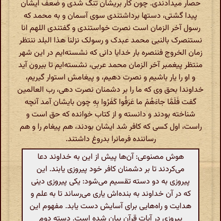
حصار میدادندی. چون کار بریشان تنگ شدی و ضعف ایشان
پیدا گشتی، دستها برداشتندی سوی آسمان و به محمد که
رسول آخر الزمان است نصرت خواستندی و گفتندی اللهم انا
نستنصرک بالنبی محمد عبدک و رسولک نزلنا هذا البلد ننتظر
زمان الخروج فننصره بار خدایا دانی که نشسته‌ایم در این شهر
منتظر پیغمبر آخر الزمان محمد عربی، نشسته‌ایم تا بیرون آید
و او را یار باشیم و نصرت دهیم، و پیغامش استوار گیریم،
خداوندا بحق وی که ما را بر دشمنان نصرت دهی، رب العالمین
گفت فَلَمَّا جاءَهُمْ ما عَرَفُوا کَفَرُوا بِهِ چون بایشان آمد آنچه
شناخته بودند و دانسته و از کتاب خوانده که حق است و
راست، اول کسی که کافر شد ایشان بودند، هم پیغام را و هم
رساننده فرمانرا بدروغ داشتند.
هوش مصنوعی: آن‌ها پیش از این به خداوند دعا
می‌کردند تا بر دشمنان کافر خود پیروزی یابند. این
پیروزی به دو دسته تقسیم می‌شود: یکی پیروزی دینی
که در آن خداوند به بنده‌اش یاری می‌رساند تا به علم و
هدایت و راه‌هایی برای آسایش دست یابد. مفهوم این
پیروزی در آیات قرآن بیان شده است. دسته دوم