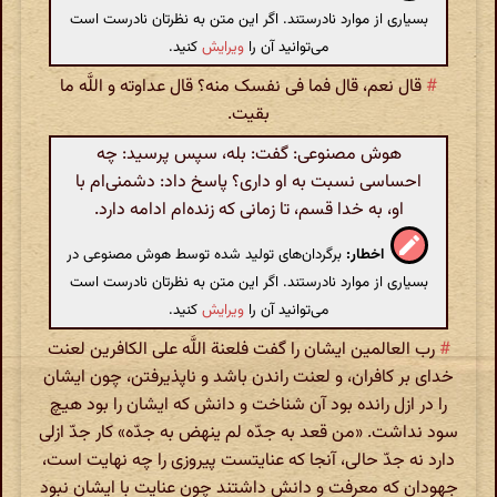
بسیاری از موارد نادرستند. اگر این متن به نظرتان نادرست است
می‌توانید آن را
ویرایش
کنید.
#
قال نعم، قال فما فی نفسک منه؟ قال عداوته و اللَّه ما
بقیت.
هوش مصنوعی: گفت: بله، سپس پرسید: چه
احساسی نسبت به او داری؟ پاسخ داد: دشمنی‌ام با
او، به خدا قسم، تا زمانی که زنده‌ام ادامه دارد.
اخطار:
برگردان‌های تولید شده توسط هوش مصنوعی در
بسیاری از موارد نادرستند. اگر این متن به نظرتان نادرست است
می‌توانید آن را
ویرایش
کنید.
#
رب العالمین ایشان را گفت فلعنة اللَّه علی الکافرین لعنت
خدای بر کافران، و لعنت راندن باشد و ناپذیرفتن، چون ایشان
را در ازل رانده بود آن شناخت و دانش که ایشان را بود هیچ
سود نداشت. «من قعد به جدّه لم ینهض به جدّه» کار جدّ ازلی
دارد نه جدّ حالی، آنجا که عنایتست پیروزی را چه نهایت است،
جهودان که معرفت و دانش داشتند چون عنایت با ایشان نبود