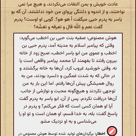
عادت خویش و بمن التفات می‌نکردند، و هیچ مرا نمی
نواختند، و از اندوه و دلتنگی پروای من خود نداشتند. آن گه بو
یاسر به پدرم حیی میگفت أ هو هو؟. گویی او اوست؟ پدرم
گفت نعم و اللَّه قال و تعرفه و تغشّه؟
هوش مصنوعی: صفیه بنت حیی بن اخطب می‌گوید:
وقتی که پیامبر اسلام به مدینه آمد، پدرم حیی بن
اخطب و عموی من ابو یاسر اخطب، صبح زود از خانه
بیرون رفتند تا بفهمند آیا محمد پیامبر واقعی است یا
نه. وقتی خورشید غروب کرد، آن‌ها به خانه برگشتند و
در حالی که به شدت غمگین و دلسرد بودند، من به
روال همیشگی پیش آن‌ها رفتم. اما این بار به من
توجهی نکردند و هیچ‌گونه محبت و نوازشی از جانب
آن‌ها دریافت نکردم. پس از آن، ابو یاسر به پدرم گفت
آیا او همان کسی است که فکر می‌کنم؟ و پدرم در
پاسخ گفت: بله، به خدا قسم، او همان است و تو او را
می‌شناسی و به او نزدیک مشو.
اخطار:
برگردان‌های تولید شده توسط هوش مصنوعی در