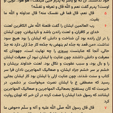
خود نداشتند. آن گه بو یاسر به پدرم حیی میگفت أ هو هو؟. گویی او
اوست؟ پدرم گفت نعم و اللَّه قال و تعرفه و تغشّه؟
قال نعم، قال فما فی نفسک منه؟ قال عداوته و اللَّه ما
بقیت.
رب العالمین ایشان را گفت فلعنة اللَّه علی الکافرین لعنت
خدای بر کافران، و لعنت راندن باشد و ناپذیرفتن، چون ایشان
را در ازل رانده بود آن شناخت و دانش که ایشان را بود هیچ سود
نداشت. «من قعد به جدّه لم ینهض به جدّه» کار جدّ ازلی دارد نه جدّ
حالی، آنجا که عنایتست پیروزی را چه نهایت است، جهودان که
معرفت و دانش داشتند چون عنایت با ایشان نبود آن معرفت ایشان
را و بال بود، و سبب عقوبت و نکال بود. لعنت خداوند بریشان و
خشم بر سر خشم جزاء ایشان، و صعالیک المهاجرین نادان‌ فرا سر
کتاب و سنت شدند، چون عنایت ازلی با ایشان بود کار ایشان بجایی
رسید که مصطفی ع با ایشان نصرت میخواست بر دشمن. در
خبرست که کان یستفتح بصعالیک المهاجرین و صعالیک المهاجرین
ایشانند که رسول خدا ایشان را صفت کرده در آن خبر که ثوبان روایت
کرد
قال قال رسول اللَّه صلّی اللَّه علیه و آله و سلّم «حوض ما