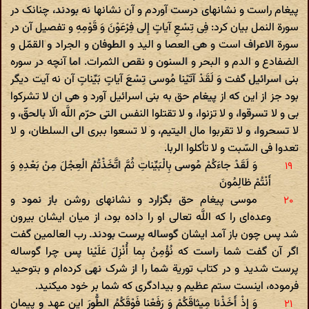
پیغام راست و نشانهای درست آوردم و آن نشانها نه بودند، چنانک در
سورة النمل بیان کرد: فِی تِسْعِ آیاتٍ إِلی‌ فِرْعَوْنَ وَ قَوْمِهِ و تفصیل آن در
سورة الاعراف است و هی العصا و الید و الطوفان و الجراد و القمّل و
الضفادع و الدم و البحر و السنون و نقص الثمرات. اما آنچه در سوره
بنی اسرائیل گفت وَ لَقَدْ آتَیْنا مُوسی‌ تِسْعَ آیاتٍ بَیِّناتٍ آن نه آیت دیگر
بود جز از این که از پیغام حق به بنی اسرائیل آورد و هی ان لا تشرکوا
بی و لا تسرقوا، و لا تزنوا، و لا تقتلوا النفس التی حرّم اللَّه الّا بالحقّ، و
لا تسحروا، و لا تقربوا مال الیتیم، و لا تسعوا ببری الی السلطان، و لا
تعدوا فی السّبت و لا تأکلوا الربا.
وَ لَقَدْ جاءَکُمْ مُوسی‌ بِالْبَیِّناتِ ثُمَّ اتَّخَذْتُمُ الْعِجْلَ مِنْ بَعْدِهِ وَ
أَنْتُمْ ظالِمُونَ‌
موسی پیغام حق بگزارد و نشانهای روشن باز نمود و
وعده‌ای را که اللَّه تعالی او را داده بود، از میان ایشان بیرون
شد پس چون باز آمد ایشان گوساله پرست بودند. رب العالمین گفت
اگر آن گفت شما راست که نُؤْمِنُ بِما أُنْزِلَ عَلَیْنا پس چرا گوساله
پرست شدید و در کتاب توریة شما را از شرک نهی کرده‌ام و بتوحید
فرموده، اینست ستم عظیم و بیدادگری که شما بر خود میکنید.
وَ إِذْ أَخَذْنا مِیثاقَکُمْ وَ رَفَعْنا فَوْقَکُمُ الطُّورَ این عهد و پیمان