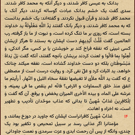
بدانک به عیسی کافر شدند، و دیگر آنکه به محمد کافر شدند.
سدی گفت یک خشم بدانک عبادت گوساله کردند، دیگر آنک با
محمد کافر شدند و قرآن قبول نکردند. و گفته‌اند: یک خشم بدانست
که به محمد کافر شدند، و دیگر بآنک گفتند یَدُ اللَّهِ مَغْلُولَةٌ ید خداوند
بسته است، که روزی بر ما تنگ کرده است، و نبوت از ما باز گرفته، رب
العالمین گفت غُلَّتْ أَیْدِیهِمْ دست ایشان به بستند تا هرگز ازیشان
کسی نبینی که نفقه فراخ کند بر خویشتن یا بر کسی، مگر اندکی، وَ
لُعِنُوا بِما قالُوا و لعنت کردند بریشان بآنچه گفتند، آنکه گفت بَلْ یَداهُ
مَبْسُوطَتانِ بلکه دو دست خداوند گشاده است، نفقه میکند چنانک
خواهد، ید اثبات کرد و غلّ نفی کرد. و روایت درست است از مصطفی
ع که گفت ید اللَّه ملأی لا تغیضها نفقة سخاء اللیل و النّهار. أ رأیتم ما
انفق منذ خلق السماوات و الارض؟ فانّه لم ینقص ما فی یمینه، و
عرشه علی الماء، و بیده الأخری المیزان یخفض و یرفع. آن گه گفت وَ
لِلْکافِرِینَ عَذابٌ مُهِینٌ تا بدانی که عذاب موحّدان تأدیب و تطهیر
است، نه اخزاء و اهانت.
عَذابٌ مُهِینٌ کافرانراست ایشان که جاوید در دوزخ بمانند، و
مؤمنانرا اگر عذابی رسد بر سبیل تمحیص و تکفیر بود یک
چندی، وانگه از پس آن رحمت ابدی و عزت سرمدی و نعمت جاودانی.