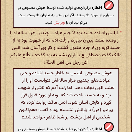
اخطار:
برگردان‌های تولید شده توسط هوش مصنوعی در
بسیاری از موارد نادرستند. اگر این متن به نظرتان نادرست است
می‌توانید آن را
ویرایش
کنید.
#
ابلیس افتاده حسد بود لا جرم عبادت چندین هزار ساله او را
از وهده لعنت بیرون نیاورد، و زلّت آدم که از شهوت بود نه از
حسد توبه وی لا جرم مقبول گشت، و کار وی آسان شد، انس
مالک گفت مصطفی ع با یاران نشسته بود گفت: «یطّلع علیکم
الآن رجل من اهل الجنّة»
هوش مصنوعی: ابلیس به خاطر حسد افتاده و حتی
عبادت‌های چندین هزار ساله‌اش نتوانست او را از
لعنت الهی نجات دهد. اما زلت آدم که ناشی از شهوت
بود و نه حسد، باعث شد که توبه او مورد قبول قرار
گیرد و کارش آسان شود. انس مالک روایت کرده که
پیامبر (ص) با یارانش نشسته بود و گفت: «هم‌اکنون
شخصی از اهل بهشت بر شما ظاهر خواهد شد.»
اخطار:
برگردان‌های تولید شده توسط هوش مصنوعی در