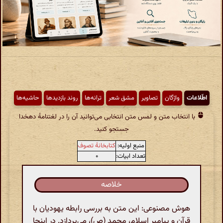
اطّلاعات
واژگان
تصاویر
مشق شعر
ترانه‌ها
روند بازدیدها
حاشیه‌ها
با انتخاب متن و لمس متن انتخابی می‌توانید آن را در لغتنامهٔ دهخدا
جستجو کنید.
منبع اولیه:
کتابخانهٔ تصوف
تعداد ابیات:
۰
خلاصه
هوش مصنوعی: این متن به بررسی رابطه یهودیان با
قرآن و پیامبر اسلام، محمد (ص)، می‌پردازد. در اینجا