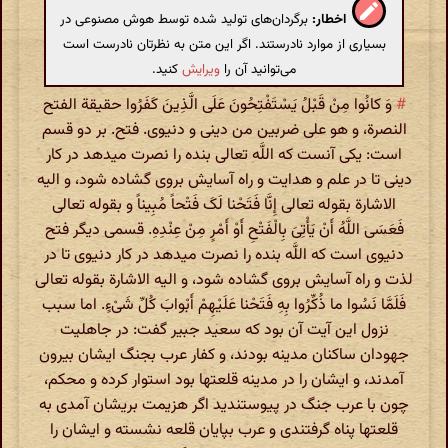
اخطار:
برگردان‌های تولید شده توسط هوش مصنوعی در
بسیاری از موارد نادرستند. اگر این متن به نظرتان نادرست است
می‌توانید آن را
ویرایش
کنید.
#
وَ کانُوا مِنْ قَبْلُ یَسْتَفْتِحُونَ عَلَی الَّذِینَ کَفَرُوا حقیقة الفتح
النصرة، و هو علی ضربین من دینی و دنیوی. فتح. بر دو قسم
است: یکی آنست که اللَّه تعالی بنده را نصرت میدهد در کار
دینی تا در علم و هدایت و راه آسایش بروی گشاده شود، و الیه
الاشارة بقوله تعالی إِنَّا فَتَحْنا لَکَ فَتْحاً مُبِیناً و بقوله تعالی
فَعَسَی اللَّهُ أَنْ یَأْتِیَ بِالْفَتْحِ أَوْ أَمْرٍ مِنْ عِنْدِهِ. قسمی دیگر فتح
دنیوی است که اللَّه بنده را نصرت میدهد در کار دنیوی تا در
لذت و راه آسایش بروی گشاده شود، و الیه الاشارة بقوله تعالی
فَلَمَّا نَسُوا ما ذُکِّرُوا بِهِ فَتَحْنا عَلَیْهِمْ أَبْوابَ کُلِّ شَیْ‌ءٍ. اما سبب
نزول این آیت آن بود که سعید جبیر گفت: در جاهلیت
جهودان ساکنان مدینه بودند، و کفار عرب بجنگ ایشان بیرون
آمدند، و ایشان را در مدینه قلعتها بود استوار کرده و محکم،
چون با عرب جنگ در پیوستندید اگر هزیمت بریشان آمدی به
قلعتها پناه گرفتندی و عرب بپایان قلعه نشسته و ایشان را