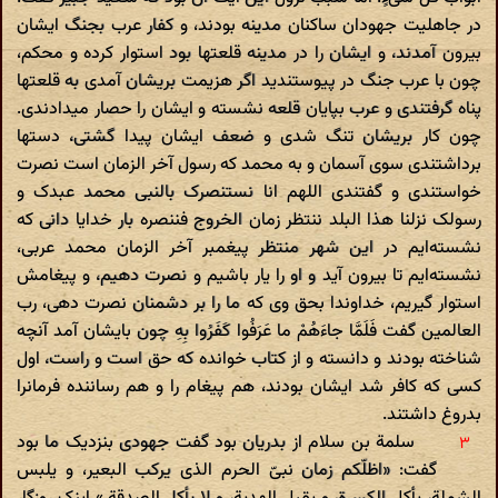
در جاهلیت جهودان ساکنان مدینه بودند، و کفار عرب بجنگ ایشان
بیرون آمدند، و ایشان را در مدینه قلعتها بود استوار کرده و محکم،
چون با عرب جنگ در پیوستندید اگر هزیمت بریشان آمدی به قلعتها
پناه گرفتندی و عرب بپایان قلعه نشسته و ایشان را حصار میدادندی.
چون کار بریشان تنگ شدی و ضعف ایشان پیدا گشتی، دستها
برداشتندی سوی آسمان و به محمد که رسول آخر الزمان است نصرت
خواستندی و گفتندی اللهم انا نستنصرک بالنبی محمد عبدک و
رسولک نزلنا هذا البلد ننتظر زمان الخروج فننصره بار خدایا دانی که
نشسته‌ایم در این شهر منتظر پیغمبر آخر الزمان محمد عربی،
نشسته‌ایم تا بیرون آید و او را یار باشیم و نصرت دهیم، و پیغامش
استوار گیریم، خداوندا بحق وی که ما را بر دشمنان نصرت دهی، رب
العالمین گفت فَلَمَّا جاءَهُمْ ما عَرَفُوا کَفَرُوا بِهِ چون بایشان آمد آنچه
شناخته بودند و دانسته و از کتاب خوانده که حق است و راست، اول
کسی که کافر شد ایشان بودند، هم پیغام را و هم رساننده فرمانرا
بدروغ داشتند.
سلمة بن سلام از بدریان بود گفت جهودی بنزدیک ما بود
گفت: «اظلّکم زمان نبیّ الحرم الذی یرکب البعیر، و یلبس