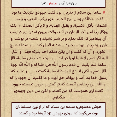
می‌توانید آن را
ویرایش
کنید.
#
سلمة بن سلام از بدریان بود گفت جهودی بنزدیک ما بود
گفت: «اظلّکم زمان نبیّ الحرم الذی یرکب البعیر، و یلبس
الشملة، یأکل الکسرة، و یقبل الهدیة، و لا یأکل الصدقة.» اینک
روزگار پیغامبر آخر الزمان در آمد، وقت بیرون آمدن وی در رسید
آن پیغامبر که ننگ ندارد و بر شتر نشیند و شمله در پوشد، و
نان ریزه پیش نهد و بخورد، و هدیه قبول کند، و از صدقه هیچ
نخورد. و آن گه گفت و ان یکن منکم احد یدرکه فهذا. و اشار
الیه اگر کسی از شما او را دریابد این مرد باشد یعنی سلمة، قال
سلمة فلم یلبث ان قدم رسول اللَّه ص، قلنا له و اللَّه انّه لهو؟
قال نعم و لکنی لا ادع الیهودیّة سلمة گفت بسی بر نیامد که
رسول خدا بما آمد و پیغام حق آورد، و ما گفتیم آن جهود را که
و اللَّه این پیغامبر آنست که تو گفتی و جزوی نیست، جهود
گفت آری هموست که من گفتم، و لکن من دین جهودی
بنگذارم.
هوش مصنوعی: سلمه بن سلام که از اولین مسلمانان
بود، می‌گوید که مردی یهودی نزد آن‌ها بود و گفت: