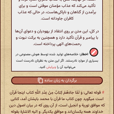
تأکید می‌کند که عذاب مؤمنان موقتی است و برای
برآمدن از گناهان و ناپاکی‌هاست، در حالی که عذاب
کافران جاودانه است.
در کل، این متن بر روی انتقاد از یهودیان و دعوای آن‌ها
با پیامبر و قرآن تأکید دارد و همچنین به برکت نبوت و
رحمت‌های الهی پرداخته است.
اخطار:
خلاصه‌های تولید شده توسط هوش مصنوعی در
بسیاری از موارد نادرستند. اگر این متن به نظرتان نادرست است
می‌توانید آن را
ویرایش
کنید.
برگردان به زبان ساده
#
قوله تعالی: وَ لَمَّا جاءَهُمْ کِتابٌ مِنْ عِنْدِ اللَّهِ کتاب اینجا قرآن
است میگوید چون کتاب ما قرآن با محمد بایشان آمد، کتابی
که موافق توریة و انجیل است، از آن روی که در بیان اصول دین
خداوند همه یکسان‌اند و موافق یکدیگر. و الیه الاشارة بقوله