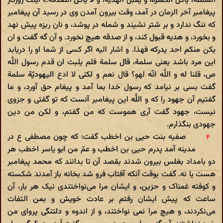
الشملة، یأکل الکسرة، و یقبل الهدیة، و لا یأکل الصدقة.» اینک روزگار
پیغامبر آخر الزمان در آمد، وقت بیرون آمدن وی در رسید آن پیغامبر
که ننگ ندارد و بر شتر نشیند و شمله در پوشد، و نان ریزه پیش نهد
و بخورد، و هدیه قبول کند، و از صدقه هیچ نخورد. و آن گه گفت و ان
یکن منکم احد یدرکه فهذا. و اشار الیه اگر کسی از شما او را دریابد
این مرد باشد یعنی سلمة، قال سلمة فلم یلبث ان قدم رسول اللَّه
ص، قلنا له و اللَّه انّه لهو؟ قال نعم و لکنی لا ادع الیهودیّة سلمة
گفت بسی بر نیامد که رسول خدا بما آمد و پیغام حق آورد، و ما
گفتیم آن جهود را که و اللَّه این پیغامبر آنست که تو گفتی و جزوی
نیست، جهود گفت آری هموست که من گفتم، و لکن من دین
جهودی بنگذارم.
صفیه بنت حیی بن اخطب گفت: که چون مصطفی ع در
مدینه آمد پدرم حیی بن اخطب و عمّ من ابو یاسر اخطب هر
دو بامداد بغلس بیرون شدند بقصد آن تا بدانند که محمد پیغامبر
هست یا نه. گفت بوقت آنکه آفتاب فرو شد بخانه باز آمدند شکسته
و کوفته غمناک و حزین، و ایشان مرا می‌نواختندی نیک هر بار، آن
ساعت که پیش ایشان رفتم بر عادت خویش و بمن التفات
می‌نکردند، و هیچ مرا نمی نواختند، و از اندوه و دلتنگی پروای من