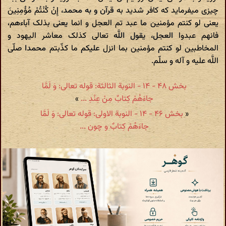
چیزی میفرماید که کافر شدید به قرآن و به محمد، إِنْ کُنْتُمْ مُؤْمِنِینَ
یعنی لو کنتم مؤمنین ما عبد تم العجل و انما یعنی بذلک آباءهم،
فانهم عبدوا العجل، یقول اللَّه تعالی کذلک معاشر الیهود و
المخاطبین لو کنتم مؤمنین بما انزل علیکم ما کذّبتم محمدا صلّی
اللَّه علیه و آله و سلّم.
بخش ۴۸ - ۱۴ - النوبة الثالثة: قوله تعالی: وَ لَمَّا
جاءَهُمْ کِتابٌ مِنْ عِنْدِ ...
»
«
بخش ۴۶ - ۱۴ - النوبة الاولى: قوله تعالی: وَ لَمَّا
جاءَهُمْ کِتابٌ و چون ...