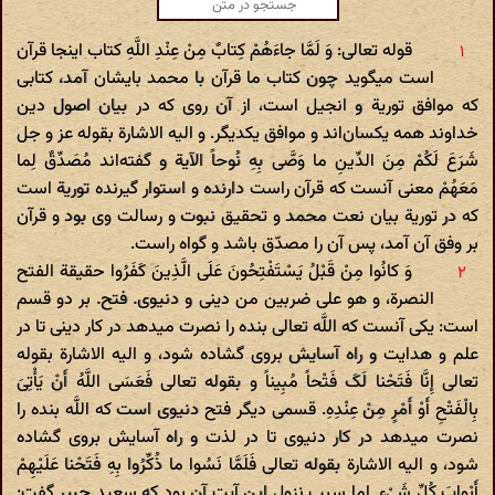
قوله تعالی: وَ لَمَّا جاءَهُمْ کِتابٌ مِنْ عِنْدِ اللَّهِ کتاب اینجا قرآن
است میگوید چون کتاب ما قرآن با محمد بایشان آمد، کتابی
که موافق توریة و انجیل است، از آن روی که در بیان اصول دین
خداوند همه یکسان‌اند و موافق یکدیگر. و الیه الاشارة بقوله عز و جل
شَرَعَ لَکُمْ مِنَ الدِّینِ ما وَصَّی بِهِ نُوحاً الآیة و گفته‌اند مُصَدِّقٌ لِما
مَعَهُمْ معنی آنست که قرآن راست دارنده و استوار گیرنده توریة است
که در توریة بیان نعت محمد و تحقیق نبوت و رسالت وی بود و قرآن
بر وفق آن آمد، پس آن را مصدّق باشد و گواه راست.
وَ کانُوا مِنْ قَبْلُ یَسْتَفْتِحُونَ عَلَی الَّذِینَ کَفَرُوا حقیقة الفتح
النصرة، و هو علی ضربین من دینی و دنیوی. فتح. بر دو قسم
است: یکی آنست که اللَّه تعالی بنده را نصرت میدهد در کار دینی تا در
علم و هدایت و راه آسایش بروی گشاده شود، و الیه الاشارة بقوله
تعالی إِنَّا فَتَحْنا لَکَ فَتْحاً مُبِیناً و بقوله تعالی فَعَسَی اللَّهُ أَنْ یَأْتِیَ
بِالْفَتْحِ أَوْ أَمْرٍ مِنْ عِنْدِهِ. قسمی دیگر فتح دنیوی است که اللَّه بنده را
نصرت میدهد در کار دنیوی تا در لذت و راه آسایش بروی گشاده
شود، و الیه الاشارة بقوله تعالی فَلَمَّا نَسُوا ما ذُکِّرُوا بِهِ فَتَحْنا عَلَیْهِمْ
أَبْوابَ کُلِّ شَیْ‌ءٍ. اما سبب نزول این آیت آن بود که سعید جبیر گفت: