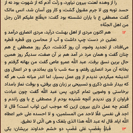
را از وهده لعنت بیرون نیاورد، و زلّت آدم که از شهوت بود نه از
حسد توبه وی لا جرم مقبول گشت، و کار وی آسان شد، انس مالک
گفت مصطفی ع با یاران نشسته بود گفت: «یطّلع علیکم الآن رجل
من اهل الجنّة»
هم اکنون مردی از اهل بهشت درآید، مردی انصاری درآمد و
نعلین در دست چپ داشت و آب از محاسن وی قطره قطره
می‌افتاد، از تجدید وضوء، آن روز گذشت، دیگر روز مصطفی ع هم
چنان گفت و همان مرد در آمد هم بر آن صفت، سدیگر روز همین
حال برین نسق برفت. عبد اللَّه عمرو عاص گفت من بهانه گرفتم و
بخانه آن مرد انصاری رفتم، و سه شب با وی بماندم، و در اعمال وی
اندیشه میکردم، ندیدم از وی عمل بسیار، اما اندر میانه شب هر گه
که بیدار شدی ذکری و تسبیحی بر زبان وی برفتی، و بوقت نماز بامداد
برخاستی و وضویی تمام کردی. پس عبد اللَّه گفت چون عبادت
فراوان از وی ندیدم آنچه شنیده بودم از مصطفی ع با وی راندم و
گفتم چه عمل داری بیرون ازین که موجب این ثواب است؟ قال لا
اجد فی نفسی غلّا لاحد من المسلمین، و لا احسده علی خیر اعطاه
اللَّه ایاه. قال له عبد اللَّه هذا الذی بلغک و هی الّتی لا نطیق.
فَباؤُ بِغَضَبٍ عَلی‌ غَضَبٍ دو خشم خداوند بریشان: یکی