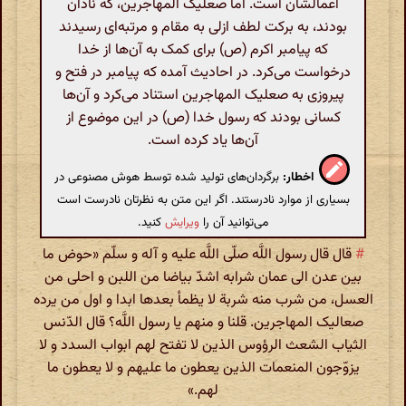
اعمالشان است. اما صعلیک المهاجرین، که نادان
بودند، به برکت لطف ازلی به مقام و مرتبه‌ای رسیدند
که پیامبر اکرم (ص) برای کمک به آن‌ها از خدا
درخواست می‌کرد. در احادیث آمده که پیامبر در فتح و
پیروزی به صعلیک المهاجرین استناد می‌کرد و آن‌ها
کسانی بودند که رسول خدا (ص) در این موضوع از
آن‌ها یاد کرده است.
اخطار:
برگردان‌های تولید شده توسط هوش مصنوعی در
بسیاری از موارد نادرستند. اگر این متن به نظرتان نادرست است
می‌توانید آن را
ویرایش
کنید.
#
قال قال رسول اللَّه صلّی اللَّه علیه و آله و سلّم «حوض ما
بین عدن الی عمان شرابه اشدّ بیاضا من اللبن و احلی من
العسل، من شرب منه شربة لا یظمأ بعدها ابدا و اول من یرده
صعالیک المهاجرین. قلنا و منهم یا رسول اللَّه؟ قال الدّنس
الثیاب الشعث الرؤوس الذین لا تفتح لهم ابواب السدد و لا
یزوّجون المنعمات الذین یعطون ما علیهم و لا یعطون ما
لهم.»