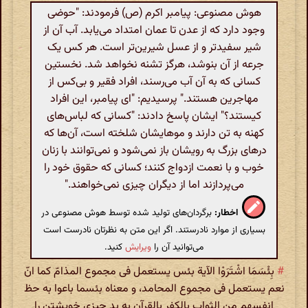
هوش مصنوعی: پیامبر اکرم (ص) فرمودند: "حوضی
وجود دارد که از عدن تا عمان امتداد می‌یابد. آب آن از
شیر سفیدتر و از عسل شیرین‌تر است. هر کس یک
جرعه از آن بنوشد، هرگز تشنه نخواهد شد. نخستین
کسانی که به آن آب می‌رسند، افراد فقیر و بی‌کس از
مهاجرین هستند." پرسیدیم: "ای پیامبر، این افراد
کیستند؟" ایشان پاسخ دادند: "کسانی که لباس‌های
کهنه به تن دارند و موهایشان شلخته است، آن‌ها که
درهای بزرگ به رویشان باز نمی‌شود و نمی‌توانند با زنان
خوب و با نعمت ازدواج کنند؛ کسانی که حقوق خود را
می‌پردازند اما از دیگران چیزی نمی‌خواهند."
اخطار:
برگردان‌های تولید شده توسط هوش مصنوعی در
بسیاری از موارد نادرستند. اگر این متن به نظرتان نادرست است
می‌توانید آن را
ویرایش
کنید.
#
بِئْسَمَا اشْتَرَوْا الآیة بئس یستعمل فی مجموع المذامّ کما انّ
نعم یستعمل فی مجموع المحامد، و معناه بئسما باعوا به حظ
انفسهم من الثواب بالکفر بالقرآن به بد چیزی خویشتن را