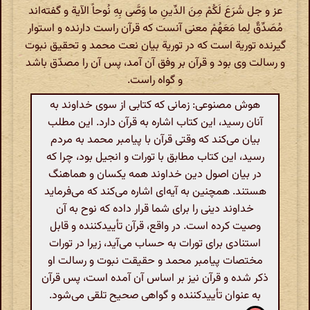
عز و جل شَرَعَ لَکُمْ مِنَ الدِّینِ ما وَصَّی بِهِ نُوحاً الآیة و گفته‌اند
مُصَدِّقٌ لِما مَعَهُمْ معنی آنست که قرآن راست دارنده و استوار
گیرنده توریة است که در توریة بیان نعت محمد و تحقیق نبوت
و رسالت وی بود و قرآن بر وفق آن آمد، پس آن را مصدّق باشد
و گواه راست.
هوش مصنوعی: زمانی که کتابی از سوی خداوند به
آنان رسید، این کتاب اشاره به قرآن دارد. این مطلب
بیان می‌کند که وقتی قرآن با پیامبر محمد به مردم
رسید، این کتاب مطابق با تورات و انجیل بود، چرا که
در بیان اصول دین خداوند همه یکسان و هماهنگ
هستند. همچنین به آیه‌ای اشاره می‌کند که می‌فرماید
خداوند دینی را برای شما قرار داده که نوح به آن
وصیت کرده است. در واقع، قرآن تأییدکننده و قابل
استنادی برای تورات به حساب می‌آید، زیرا در تورات
مختصات پیامبر محمد و حقیقت نبوت و رسالت او
ذکر شده و قرآن نیز بر اساس آن آمده است، پس قرآن
به عنوان تأییدکننده و گواهی صحیح تلقی می‌شود.