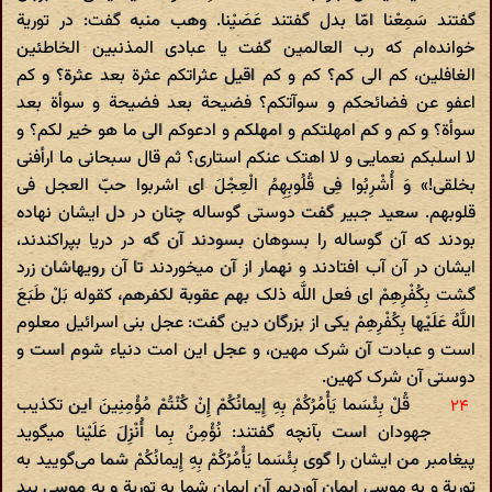
گفتند سَمِعْنا امّا بدل گفتند عَصَیْنا. وهب منبه گفت: در توریة
خوانده‌ام که رب العالمین گفت یا عبادی المذنبین الخاطئین
الغافلین، کم الی کم؟ کم و کم اقیل عثراتکم عثرة بعد عثرة؟ و کم
اعفو عن فضائحکم و سوآتکم؟ فضیحة بعد فضیحة و سوأة بعد
سوأة؟ و کم و کم امهلتکم و امهلکم و ادعوکم الی ما هو خیر لکم؟ و
لا اسلبکم نعمایی و لا اهتک عنکم استاری؟ ثم قال سبحانی ما ارأفنی
بخلقی!» وَ أُشْرِبُوا فِی قُلُوبِهِمُ الْعِجْلَ ای اشربوا حبّ العجل فی
قلوبهم. سعید جبیر گفت دوستی گوساله چنان در دل ایشان نهاده
بودند که آن گوساله را بسوهان بسودند آن گه در دریا بپراکندند،
ایشان در آن آب افتادند و نهمار از آن میخوردند تا آن رویهاشان زرد
گشت بِکُفْرِهِمْ ای فعل اللَّه ذلک بهم عقوبة لکفرهم، کقوله بَلْ طَبَعَ
اللَّهُ عَلَیْها بِکُفْرِهِمْ یکی از بزرگان دین گفت: عجل بنی اسرائیل معلوم
است و عبادت آن شرک مهین، و عجل این امت دنیاء شوم است و
دوستی آن شرک کهین.
قُلْ بِئْسَما یَأْمُرُکُمْ بِهِ إِیمانُکُمْ إِنْ کُنْتُمْ مُؤْمِنِینَ این تکذیب
جهودان است بآنچه گفتند: نُؤْمِنُ بِما أُنْزِلَ عَلَیْنا میگوید
پیغامبر من ایشان را گوی بِئْسَما یَأْمُرُکُمْ بِهِ إِیمانُکُمْ شما می‌گویید به
توریة و به موسی ایمان آوردیم آن ایمان شما به توریة و به موسی ببد