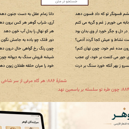
م فسونگر تو که داد فسون دهد
دانا زمام عقل به دست جنون دهد
ابه می خورم ز غم و گریه می کنم
آری، شراب گوهر هر کس برون ده
در دل و جگر خورد ار وی بدان بود
هر کو نهال را بدل آب خون دهد
 نشاط و عیش کجا گردد آدمی؟
دور فلک چو باده به جامش نگون 
رون مده غم خود، چون نهان کنم؟
چون رنگ رخ گواهی حال درون ده
ی جور می کنمت بر خود، ای عجب
شیشه فروش سنگ به دیوانه چون
رو ز بهر آنکه خورد سنگ بر درت
خود را میان حلقه طفلان زبون ده
شمارهٔ ۸۸۶: هر گاه مرغی از سر شاخی نوا زند