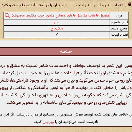
با انتخاب متن و لمس متن انتخابی می‌توانید آن را در لغتنامهٔ دهخدا جستجو کنید.
وزن:
مفعول فاعلات مفاعیل فاعلن (مضارع مثمن اخرب مکفوف محذوف)
قالب شعری:
غزل
منبع اولیه:
ویکی‌درج
تعداد ابیات:
۷
خلاصه
: این شعر به توصیف عواطف و احساسات شاعر نسبت به عشق و درد ن
چشم معشوق او را تحت تأثیر قرار داده و عقلش را به جنون تبدیل کرده اس
ای روحی خود سخن می‌گوید و بیان می‌کند که او با وجود ناراحتی‌ها، تلاش 
نی‌اش را مخفی کند. در نهایت، ظاهراً به نوعی برآشفتگی و شگفتی از پیچ
ی اشاره می‌کند که چگونه می‌تواند آدمی را به قهری یا دیوانگی بکشاند. ا
زیبایی تنش‌های روحی و پیچیدگی‌های عاشقانه را به تصویر می‌کشد.
:
خلاصه‌های تولید شده توسط هوش مصنوعی در بسیاری از موارد نادرستند. اگر این مت
نادرست است می‌توانید آن را
ویرایش
کنید.