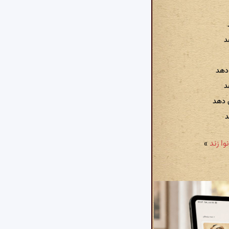
د
دهد
د
 دهد
د
»