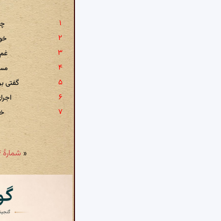
چش
خون
غم 
مست
گفتی ب
اجرا
خس
«
شمارهٔ ۸۸۴: چون طره تو سلسله بر یاسمین نهد