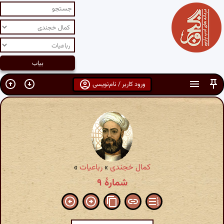
ورود کاربر / نام‌نویسی
کمال خجندی
»
رباعیات
»
شمارهٔ ۹