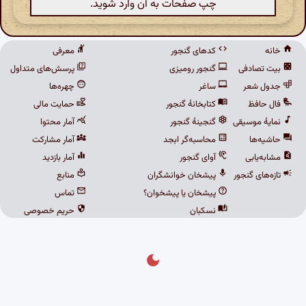
چپ صفحات به آن وارد شوید.
خانه
کدهای گنجور
معرفی
بیت تصادفی
گنجور رومیزی
پرسش‌های متداول
جدول شعر
ساغر
چهره‌ها
فال حافظ
کتابخانهٔ گنجور
حمایت مالی
نمایهٔ موسیقی
گنجینهٔ گنجور
آمار محتوا
حاشیه‌ها
محاسبه‌گر ابجد
آمار مشارکت
مشابه‌یابی
آوای گنجور
آمار بازدید
تازه‌های گنجور
پیشخان خوانشگران
منابع
پیشخان یا پیشخوان؟
تماس
نسکبان
حریم خصوصی