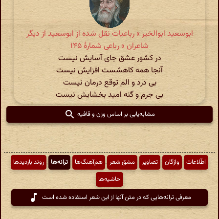
ابوسعید ابوالخیر » رباعیات نقل شده از ابوسعید از دیگر
شاعران » رباعی شمارهٔ ۱۴۵
در کشور عشق جای آسایش نیست
آنجا همه کاهشست افزایش نیست
بی درد و الم توقع درمان نیست
بی جرم و گنه امید بخشایش نیست
مشابه‌یابی بر اساس وزن و قافیه
اطّلاعات
واژگان
تصاویر
مشق شعر
هم‌آهنگ‌ها
ترانه‌ها
روند بازدیدها
حاشیه‌ها
معرفی ترانه‌هایی که در متن آنها از این شعر استفاده شده است