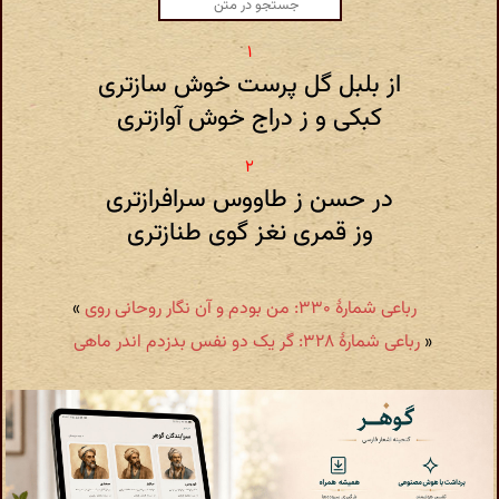
از بلبل گل پرست خوش سازتری
کبکی و ز دراج خوش آوازتری
در حسن ز طاووس سرافرازتری
وز قمری نغز گوی طنازتری
رباعی شمارهٔ ۳۳۰: من بودم و آن نگار روحانی روی
»
«
رباعی شمارهٔ ۳۲۸: گر یک دو نفس بدزدم اندر ماهی