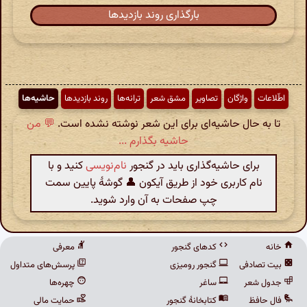
بارگذاری روند بازدیدها
اطّلاعات
واژگان
تصاویر
مشق شعر
ترانه‌ها
روند بازدیدها
حاشیه‌ها
تا به حال حاشیه‌ای برای این شعر نوشته نشده است.
💬 من
حاشیه بگذارم ...
برای حاشیه‌گذاری باید در گنجور
نام‌نویسی
کنید و با
نام کاربری خود از طریق آیکون 👤 گوشهٔ پایین سمت
چپ صفحات به آن وارد شوید.
خانه
کدهای گنجور
معرفی
بیت تصادفی
گنجور رومیزی
پرسش‌های متداول
جدول شعر
ساغر
چهره‌ها
فال حافظ
کتابخانهٔ گنجور
حمایت مالی