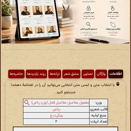
اطّلاعات
واژگان
تصاویر
مشق شعر
ترانه‌ها
روند بازدیدها
حاشیه‌ها
با انتخاب متن و لمس متن انتخابی می‌توانید آن را در لغتنامهٔ دهخدا
جستجو کنید.
وزن:
مفعول مفاعیل مفاعیل فعل (وزن رباعی)
قالب شعری:
رباعی
منبع اولیه:
ویکی‌درج
تعداد ابیات:
۲