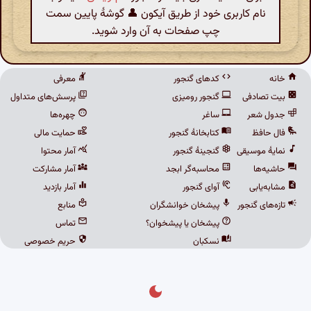
نام کاربری خود از طریق آیکون 👤 گوشهٔ پایین سمت
چپ صفحات به آن وارد شوید.
خانه
کدهای گنجور
معرفی
بیت تصادفی
گنجور رومیزی
پرسش‌های متداول
جدول شعر
ساغر
چهره‌ها
فال حافظ
کتابخانهٔ گنجور
حمایت مالی
نمایهٔ موسیقی
گنجینهٔ گنجور
آمار محتوا
حاشیه‌ها
محاسبه‌گر ابجد
آمار مشارکت
مشابه‌یابی
آوای گنجور
آمار بازدید
تازه‌های گنجور
پیشخان خوانشگران
منابع
پیشخان یا پیشخوان؟
تماس
نسکبان
حریم خصوصی