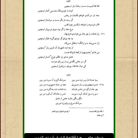
دیوان جامی ـ ج ۱ (فاتحة الشباب) - نور الدین