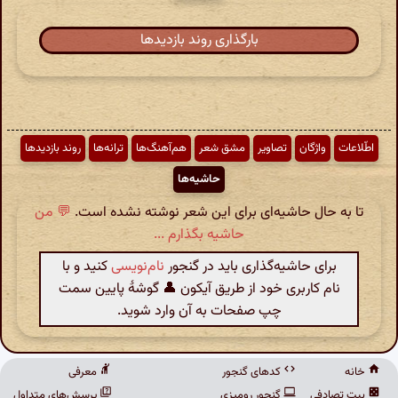
بارگذاری روند بازدیدها
اطّلاعات
واژگان
تصاویر
مشق شعر
هم‌آهنگ‌ها
ترانه‌ها
روند بازدیدها
حاشیه‌ها
تا به حال حاشیه‌ای برای این شعر نوشته نشده است.
💬 من
حاشیه بگذارم ...
برای حاشیه‌گذاری باید در گنجور
نام‌نویسی
کنید و با
نام کاربری خود از طریق آیکون 👤 گوشهٔ پایین سمت
چپ صفحات به آن وارد شوید.
خانه
کدهای گنجور
معرفی
بیت تصادفی
گنجور رومیزی
پرسش‌های متداول