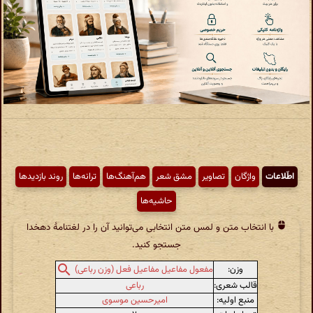
اطّلاعات
واژگان
تصاویر
مشق شعر
هم‌آهنگ‌ها
ترانه‌ها
روند بازدیدها
حاشیه‌ها
با انتخاب متن و لمس متن انتخابی می‌توانید آن را در لغتنامهٔ دهخدا
جستجو کنید.
وزن:
مفعول مفاعیل مفاعیل فعل (وزن رباعی)
قالب شعری:
رباعی
منبع اولیه:
امیرحسین موسوی