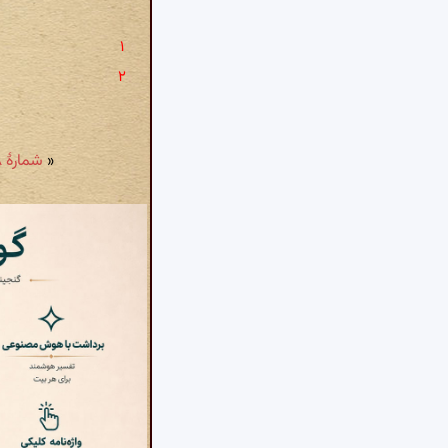
«
شمارهٔ ۴۵۸: دریای وجود را یکی دان به مثال