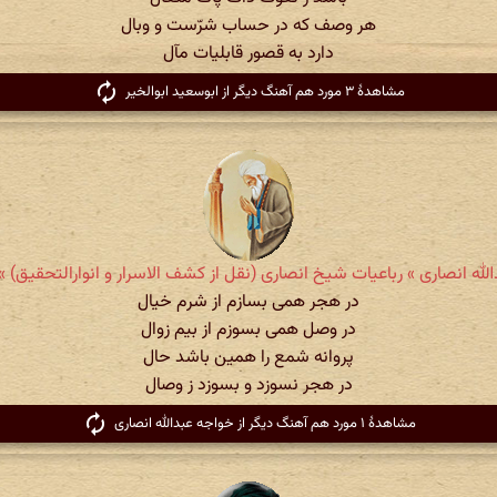
هر وصف که در حساب شرّست و وبال
دارد به قصور قابلیات مآل
مشاهدهٔ ۳ مورد هم آهنگ دیگر از ابوسعید ابوالخیر
له انصاری » رباعیات شیخ انصاری (نقل از کشف الاسرار و انوارالتحقیق) » شم
در هجر همی بسازم از شرم خیال
در وصل همی بسوزم از بیم زوال
پروانه شمع را همین باشد حال
در هجر نسوزد و بسوزد ز وصال
مشاهدهٔ ۱ مورد هم آهنگ دیگر از خواجه عبدالله انصاری