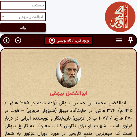
ورود کاربر / نام‌نویسی
ابوالفضل بیهقی
ابوالفضل محمد بن حسین بیهقی (زاده شده در ۳۸۵ ه‍.ق. /
۹۹۵ م/ ۳۷۴ ه.ش. در حارث‌آباد بیهق (سبزوار امروزی) – فوت در
۴۷۰ ه‍.ق. / ۱۰۷۷ م. در غزنین) تاریخ‌نگار و نویسنده ایرانی در دربار
غزنوی است. شهرت او برای نگارش کتاب معروف به تاریخ بیهقی
است که مهم‌ترین منبع تاریخی در مورد دوران غزنوی به شمار