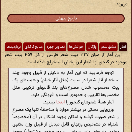
می‌رود.
تاریخ بیهقی
آمار
مشق شعر
واژگان
خوانش‌ها
تصاویر چهره
منابع کاغذی
پربازدیدها
این آمار از میان ۳۲۷ بیت شعر فارسی از کل ۴۵۹ بیت شعر
موجود در گنجور از اشعار این بخش استخراج شده است.
توجه فرمایید که این آمار به دلایلی از قبیل وجود چند
نسخه از آثار شعرا در سایت (مثل آثار خیام) و همینطور یک
بیت محسوب شدن مصرع‌های بند قالبهای ترکیبی مثل
مخمس‌ها تقریبی و حدودی است و افزونگی دارد.
آمار همهٔ شعرهای گنجور را
اینجا
ببینید.
وزن‌یابی دستی در بیشتر موارد با ملاحظهٔ تنها یک مصرع
از شعر صورت گرفته و امکان وجود اشکال در آن (مخصوصاً
اشتباه در تشخیص وزنهای قابل تبدیل از قبیل وزن مثنوی
مولوی به جای وزن عروضی سریع مطوی مکشوف) وجود