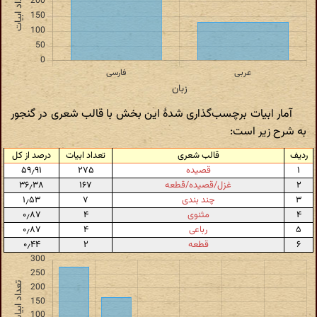
آمار ابیات برچسب‌گذاری شدهٔ این بخش با قالب شعری در گنجور
به شرح زیر است:
ردیف
قالب شعری
تعداد ابیات
درصد از کل
۱
قصیده
۲۷۵
۵۹٫۹۱
۲
غزل/قصیده/قطعه
۱۶۷
۳۶٫۳۸
۳
چند بندی
۷
۱٫۵۳
۴
مثنوی
۴
۰٫۸۷
۵
رباعی
۴
۰٫۸۷
۶
قطعه
۲
۰٫۴۴