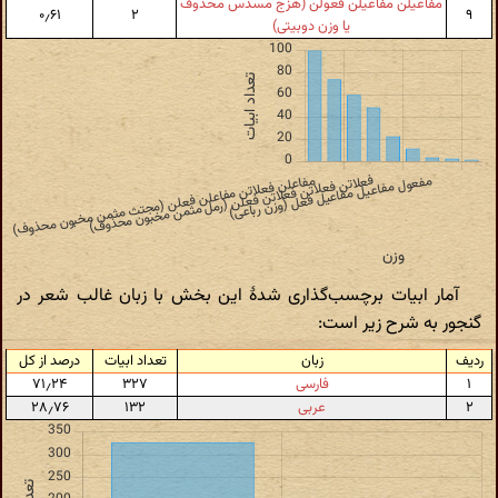
مفاعیلن مفاعیلن فعولن (هزج مسدس محذوف
۰٫۶۱
۲
۹
یا وزن دوبیتی)
آمار ابیات برچسب‌گذاری شدهٔ این بخش با زبان غالب شعر در
گنجور به شرح زیر است:
ردیف
زبان
تعداد ابیات
درصد از کل
۱
فارسی
۳۲۷
۷۱٫۲۴
۲
عربی
۱۳۲
۲۸٫۷۶