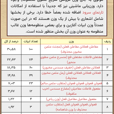
دارد. وزن‌یابی ماشینی نیز که جدیداً با استفاده از امکانات
تارنمای سرود
اضافه شده بعضاً خطا دارد. برخی از بخشها
شامل اشعاری با بیش از یک وزن هستند که در این صورت
عمدتاً وزن ابیات آغازین و برای بعضی منظومه‌ها وزن غالب
منظومه به عنوان وزن آن بخش منظور شده است.
ردیف
وزن
تعداد ابیات
درصد از کل
مفاعلن فعلاتن مفاعلن فعلن (مجتث مثمن
۳۰٫۵۸
۱۰۰
۱
مخبون محذوف)
مفتعلن فاعلات مفتعلن فع (منسرح مثمن مطوی
۲۲٫۶۳
۷۴
۲
منحور)
۳
فعلاتن مفاعلن فعلن (خفیف مسدس مخبون)
۶۰
۱۸٫۳۵
فعلاتن فعلاتن فعلاتن فعلن (رمل مثمن مخبون
۱۴٫۹۸
۴۹
۴
محذوف)
۵
فعولن فعولن فعولن فعولن (متقارب مثمن سالم)
۲۳
۷٫۰۳
مفعول فاعلات مفاعیلن (مضارع مسدس اخرب
۳٫۶۷
۱۲
۶
مکفوف)
۷
مفعول مفاعیل مفاعیل فعل (وزن رباعی)
۴
۱٫۲۲
فعولن فعولن فعولن فعل (متقارب مثمن
۰٫۹۲
۳
۸
محذوف یا وزن شاهنامه)