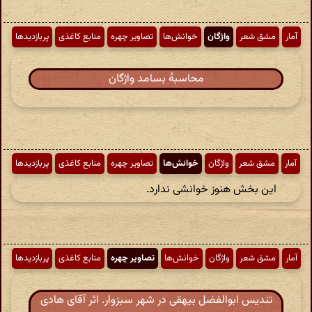
آمار
مشق شعر
واژگان
خوانش‌ها
تصاویر چهره
منابع کاغذی
پربازدیدها
محاسبهٔ بسامد واژگان
آمار
مشق شعر
واژگان
خوانش‌ها
تصاویر چهره
منابع کاغذی
پربازدیدها
این بخش هنوز خوانشی ندارد.
آمار
مشق شعر
واژگان
خوانش‌ها
تصاویر چهره
منابع کاغذی
پربازدیدها
تندیس ابوالفضل بیهقی در شهر سبزوار. اثر آقای هادی