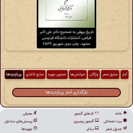
تاریخ بیهقی به تصحیح دکتر علی اکبر
فیاض، انتشارات دانشگاه فردوسی
مشهد، چاپ دوم، شهریور ۲۵۳۶
آمار
مشق شعر
واژگان
خوانش‌ها
تصاویر چهره
منابع کاغذی
پربازدیدها
بارگذاری آمار پربازدیدها
خانه
کدهای گنجور
معرفی
بیت تصادفی
گنجور رومیزی
پرسش‌های متداول
جدول شعر
ساغر
چهره‌ها