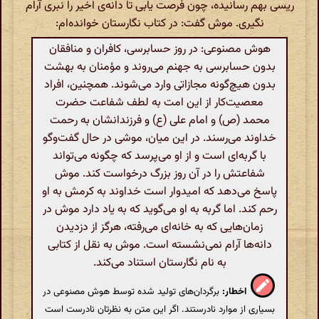
ریسى بهم رسانیده، چون فرصت یابى تا دانه‌ى اخیر را نبرى آرام
نگیرى. موش گفت: در کتاب نگارستان خوانده‌ام:
هوش مصنوعی: در روز حسابرسی، کافران و منافقان
بدون حسابرسی به جهنم می‌روند و مؤمنان به بهشت
بدون هیچ‌گونه مجازاتی وارد می‌شوند. همچنین، افراد
معصیت‌کار از این امت به لطف شفاعت حضرت
محمد (ص) و امام علی (ع) و فرزندانشان به رحمت
خداوند می‌رسند. در این میان، موشی در حال گفت‌وگو
با گربه‌ای است و از او می‌پرسد که چگونه می‌تواند
شفاعتش را در آن روز بزرگ درخواست کند. موش
پاسخ می‌دهد که امیدوار است خداوند به کرمش به او
رحم کند. اما گربه به او می‌گوید که به یاد دارد موش در
زمان‌هایی که به خانه‌ای می‌رفته، هرگز از دزدیدن
دانه‌ها آرام نمی‌نشسته است. موش به نقل از کتابی
به نام نگارستان استناد می‌کند.
اخطار:
برگردان‌های تولید شده توسط هوش مصنوعی در
بسیاری از موارد نادرستند. اگر این متن به نظرتان نادرست است