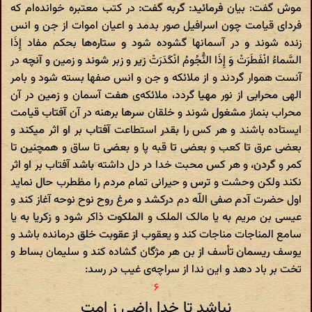
موش گفت: بیان فرمائید: گربه گفت: در کتب معتبره خوانده‌ام که
فرداى قیامت چون اسرافیل صور بدمد و اعیان اموات از جن و انس
زنده شوند و در آسمانها گشوده شود و ستاره‌ها بحکم مفاد إِذَا
السَّماءُ انْفَطَرَتْ وَ إِذَا النُّجُومُ انْکَدَرَتْ زیر و زبر شوند و زمین و آنچه در
آنست هموار گردند و از ملائکه و جن و انس صفها بسته شود و بامر
الهى محرابى از نور مهیا گردد، ملائکه‌ى هفت آسمان و زمین در آن
محراب بنماز مشغول شوند و خلقان سرها برهنه در آن آفتاب قیامت
ایستاده باشند و هر کس را بقدر استطاعت آفتاب بر او اثر میکند و
بعضى عرق تا کعب و بعضى تا قبه پا و بعضى تا ساق و همچنین تا
کمر و گردن، و هر کس محبت خدا در دل داشته باشد آفتاب بر او اثر
نکند ولکن وحشت و ترس و حیرانى تمام مردم را مظطرب حال نماید
اول حضرت آدم صفى اللّه دم درکشد و مرغ روح نوح نوحه آغاز کند و
عیسى بن مریم به یا مالک الملک و الملکوت ذاکر شود و زکریا به یا
سامع المناجات مناجات کند و یعقوب از عقوبت خلق درمانده باشد و
یوسف ریسمان تأسف از بن هر مژگان گشاده کند و سلیمان بساط و
تخت بر باد دهد و این ندا از سراچه‌ى غیب در رسد:
نباشد تا خدا راضى ز امت