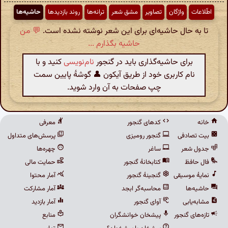
اطّلاعات
واژگان
تصاویر
مشق شعر
ترانه‌ها
روند بازدیدها
حاشیه‌ها
تا به حال حاشیه‌ای برای این شعر نوشته نشده است.
💬 من
حاشیه بگذارم ...
برای حاشیه‌گذاری باید در گنجور
نام‌نویسی
کنید و با
نام کاربری خود از طریق آیکون 👤 گوشهٔ پایین سمت
چپ صفحات به آن وارد شوید.
خانه
کدهای گنجور
معرفی
بیت تصادفی
گنجور رومیزی
پرسش‌های متداول
جدول شعر
ساغر
چهره‌ها
فال حافظ
کتابخانهٔ گنجور
حمایت مالی
نمایهٔ موسیقی
گنجینهٔ گنجور
آمار محتوا
حاشیه‌ها
محاسبه‌گر ابجد
آمار مشارکت
مشابه‌یابی
آوای گنجور
آمار بازدید
تازه‌های گنجور
پیشخان خوانشگران
منابع