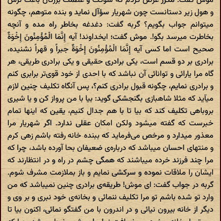
موش گفت: مکرر عرض کردم که شوکت و عظمت بزرگان باعث ترس
و هول زیر دستانست چون شهریار سؤآل نماید و بنده متوهم، چگونه
میتوانم جواب بگویم؟ گربه گفت: دغدغه بخاطر راه مده و آنچه
بخاطرت میرسد بگو!. موش گفت؛ ایخداوند! آیه إِنَّمَا الْمُؤْمِنُونَ إِخْوَةٌ
صحیح است اما کسى آیه إِنَّمَا الْمُؤْمِنُونَ إِخْوَةٌ جبراً و قهراً نشنیده،
برادرى بر دو قسم است، یکى برادرى حقیقى و یکى برادرى طریقى، هر
گاه مرا یارائى و توانائى آن نباشد که با احدى از خود قوى‌تر برابرى کنم
و برادرى نمایم، چگونه قبول برادرى کنم؟، پس آنگاه تکلیف چنین لازم
میآید که مثلا شاهبازى بگنجشکى گوید: بیا با من پرواز کن و یا شیرى
بروباهى تکلیف کند که بیا تا با هم جدال کنیم، یقین که اینها تمام
خبرست که گفته میشود ولکن امکان عقلى ندارد. اگر شهریار مرا
معذور میدارد و مرخص مى‌فرماید که ببنده خانه رفته باشم زهى کرم
و منتهاى احسان میباشد که درباره‌ى ضعیفان بحا آورده باشد، چرا که
مرا چند فرزند خرده میباشند که همگى چشم در راه و در انتظارند که
ایشان را ملاقات نموده و سرکشى نمایم و باز بملازمت مشرف شوم.
گربه در جواب گفت: اى موش! طریقه‌ى برادرى چنین نمیباشد که من
وارد تو شده باشم تو مرا تکلیف ننمائى و بخانه‌ى خود نبرى و بر وى و
دیگر از خانه بیرون نیائى و در اندرون با من گفتگو نمائى، اکنون بیا تا