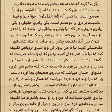
بگویم؟ گربه گفت: دغدغه بخاطر راه مده و آنچه بخاطرت
میرسد بگو!. موش گفت؛ ایخداوند! آیه إِنَّمَا الْمُؤْمِنُونَ إِخْوَةٌ
صحیح است اما کسى آیه إِنَّمَا الْمُؤْمِنُونَ إِخْوَةٌ جبراً و قهراً
نشنیده، برادرى بر دو قسم است، یکى برادرى حقیقى و یکى
برادرى طریقى، هر گاه مرا یارائى و توانائى آن نباشد که با احدى
از خود قوى‌تر برابرى کنم و برادرى نمایم، چگونه قبول برادرى
کنم؟، پس آنگاه تکلیف چنین لازم میآید که مثلا شاهبازى
بگنجشکى گوید: بیا با من پرواز کن و یا شیرى بروباهى تکلیف
کند که بیا تا با هم جدال کنیم، یقین که اینها تمام خبرست که
گفته میشود ولکن امکان عقلى ندارد. اگر شهریار مرا معذور
میدارد و مرخص مى‌فرماید که ببنده خانه رفته باشم زهى کرم و
منتهاى احسان میباشد که درباره‌ى ضعیفان بحا آورده باشد،
چرا که مرا چند فرزند خرده میباشند که همگى چشم در راه و در
انتظارند که ایشان را ملاقات نموده و سرکشى نمایم و باز
بملازمت مشرف شوم. گربه در جواب گفت: اى موش! طریقه‌ى
برادرى چنین نمیباشد که من وارد تو شده باشم تو مرا تکلیف
ننمائى و بخانه‌ى خود نبرى و بر وى و دیگر از خانه بیرون نیائى و
در اندرون با من گفتگو نمائى، اکنون بیا تا من تو را بخانه‌ى خود