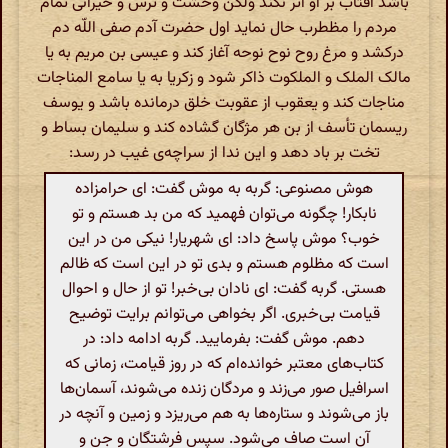
باشد آفتاب بر او اثر نکند ولکن وحشت و ترس و حیرانى تمام
مردم را مظطرب حال نماید اول حضرت آدم صفى اللّه دم
درکشد و مرغ روح نوح نوحه آغاز کند و عیسى بن مریم به یا
مالک الملک و الملکوت ذاکر شود و زکریا به یا سامع المناجات
مناجات کند و یعقوب از عقوبت خلق درمانده باشد و یوسف
ریسمان تأسف از بن هر مژگان گشاده کند و سلیمان بساط و
تخت بر باد دهد و این ندا از سراچه‌ى غیب در رسد:
هوش مصنوعی: گربه به موش گفت: ای حرامزاده
نابکار! چگونه می‌توان فهمید که من بد هستم و تو
خوب؟ موش پاسخ داد: ای شهریار! نیکی من در این
است که مظلوم هستم و بدی تو در این است که ظالم
هستی. گربه گفت: ای نادان بی‌خبر! تو از حال و احوال
قیامت بی‌خبری. اگر بخواهی می‌توانم برایت توضیح
دهم. موش گفت: بفرمایید. گربه ادامه داد: در
کتاب‌های معتبر خوانده‌ام که در روز قیامت، زمانی که
اسرافیل صور می‌زند و مردگان زنده می‌شوند، آسمان‌ها
باز می‌شوند و ستاره‌ها به هم می‌ریزد و زمین و آنچه در
آن است صاف می‌شود. سپس فرشتگان و جن و