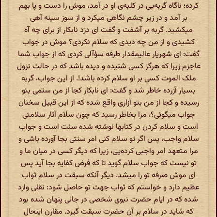
کرده؛ ناگاه گربه‌یى در کلبه‌ى او در آمد، موش را دست و پا بهم
بر آمد و در زیر چشم نگاهى میکرد و از سوز سینه آهى
میکشید. گربه بر آشفت و گفت اى دزد نابکار از براى چه آه
کشیدى و از من چه دیدى که سلام نکردى؟ موش در جواب
گفت: اى شهریار عالیمقدار طرفه سؤآلى کردى که از جواب شما
عاجزم زیرا که هرگز کسى شنیده و دیده باشد که در حالت نزول
ملک الموت کسى بر او سلام کرده باشد!. از این جواب، گربه
بسیار آزرده خاطر شد و گفت: اى نابکار کجا از من ستمى بتو
رسیده و کجا از من بتو آزارى واقع شده که‌ از این قبیل سخنان
جواب میگوئى؟، مرا بخاطر رسید که چون سلام آثار سلامتى
است و سلام کردن در کتابها نوشته شده سنت است و جواب
سلام واجب، پس اگر تو سلام کنى امر سنتى بجا آورده باشى و
مرا متعهد امر واجبى کرده‌یى، زیرا که دیگر کسى در میان ما و
تو نیست که جواب سلام گوید تا که فرض کفایه بجا آید پس
اى موش صرفه تو را میشد. دیگر آنکه سبقت در سلام ثواب
عظیم دارد و خواستم که ثواب جهت تو حاصل شود: نقلى وارد
شده که در ایام حضرت نبوى شخصى در جائى پنهان شده بود
که شاید در سلام بر آن حضرت سبقت گیرد. مقارن اینحال