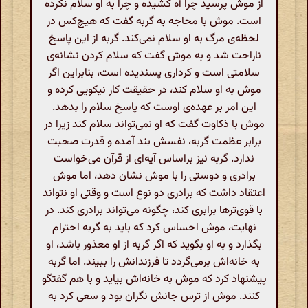
از موش پرسید چرا آه کشیده و چرا به او سلام نکرده
است. موش با محاجه به گربه گفت که هیچ‌کس در
لحظه‌ی مرگ به او سلام نمی‌کند. گربه از این پاسخ
ناراحت شد و به موش گفت که سلام کردن نشانه‌ی
سلامتی است و کرداری پسندیده است، بنابراین اگر
موش به او سلام کند، در حقیقت کار نیکویی کرده و
این امر بر عهده‌ی اوست که پاسخ سلام را بدهد.
موش با ذکاوت گفت که او نمی‌تواند سلام کند زیرا در
برابر عظمت گربه، نفسش بند آمده و قدرت صحبت
ندارد. گربه نیز براساس آیه‌ای از قرآن می‌خواست
برادری و دوستی را با موش نشان دهد، اما موش
اعتقاد داشت که برادری دو نوع است و وقتی او نتواند
با قوی‌ترها برابری کند، چگونه می‌تواند برادری کند. در
نهایت، موش احساس کرد که باید به گربه احترام
بگذارد و به او بگوید که اگر گربه از او معذور باشد، او
به خانه‌اش برمی‌گردد تا فرزندانش را ببیند. اما گربه
پیشنهاد کرد که موش به خانه‌اش بیاید و با هم گفتگو
کنند. موش از ترس جانش نگران بود و سعی کرد به