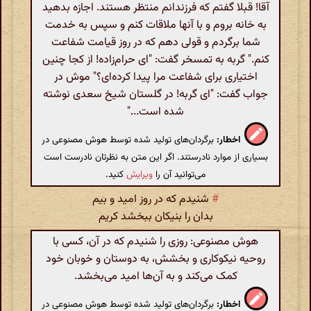
آقا! قبلا گفتم که فرزندانم منتظر هستند. اجازه بدهید
به خانه بروم و با آنها ملاقات کنم و سپس به خدمت
شما برگردم و قولی دهم که در روز قیامت شفاعت
کنم." گربه به تمسخر گفت: "ای حرام‌زاده! از کجا چنین
اختیاری برای شفاعت مرا پیدا کرده‌ای؟" موش در
جواب گفت: "ای گربه! در گلستان شیخ سعدی نوشته
شده است..."
اخطار:
برگردان‌های تولید شده توسط هوش مصنوعی در
بسیاری از موارد نادرستند. اگر این متن به نظرتان نادرست است
می‌توانید آن را
ویرایش
کنید.
#
شنیدم که در روز امید و بیم
بدان را بنیکان ببخشد کریم
هوش مصنوعی: روزی را شنیدم که در آن، کسی با
روحیه نیکوکاری و بخشش، به دوستان و خوبان خود
کمک می‌کند و به آن‌ها امید می‌بخشد.
اخطار:
برگردان‌های تولید شده توسط هوش مصنوعی در