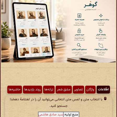
اطّلاعات
واژگان
تصاویر
مشق شعر
ترانه‌ها
روند بازدیدها
حاشیه‌ها
با انتخاب متن و لمس متن انتخابی می‌توانید آن را در لغتنامهٔ دهخدا
جستجو کنید.
منبع اولیه:
سید صادق هاشمی