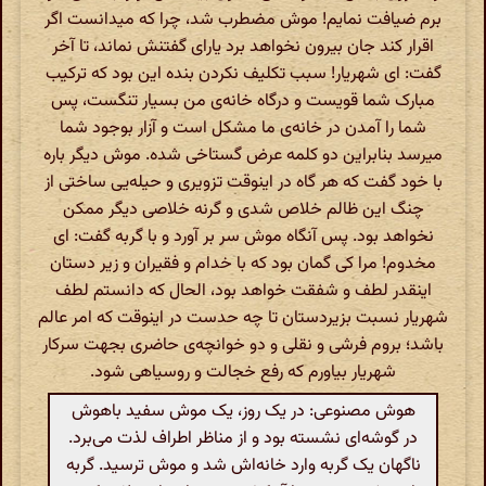
برم ضیافت نمایم! موش مضطرب شد، چرا که میدانست اگر
اقرار کند جان بیرون نخواهد برد یاراى گفتنش نماند، تا آخر
گفت: اى شهریار! سبب تکلیف نکردن بنده این بود که ترکیب
مبارک شما قویست و درگاه خانه‌ى من بسیار تنگست، پس
شما را آمدن در خانه‌ى ما مشکل است و آزار بوجود شما
میرسد بنابراین دو کلمه عرض گستاخى شده. موش دیگر باره
با خود گفت که هر گاه در اینوقت تزویرى و حیله‌یى ساختى از
چنگ این ظالم خلاص شدى و گرنه خلاصى دیگر ممکن
نخواهد بود. پس آنگاه موش سر بر آورد و با گربه گفت: اى
مخدوم! مرا کى گمان بود که با خدام و فقیران و زیر دستان
اینقدر لطف و شفقت خواهد بود، الحال که دانستم لطف
شهریار نسبت بزیردستان تا چه حدست در اینوقت که امر عالم
باشد؛ بروم فرشى و نقلى و دو خوانچه‌ى حاضرى بجهت سرکار
شهریار بیاورم که رفع خجالت و روسیاهى شود.
هوش مصنوعی: در یک روز، یک موش سفید باهوش
در گوشه‌ای نشسته بود و از مناظر اطراف لذت می‌برد.
ناگهان یک گربه وارد خانه‌اش شد و موش ترسید. گربه