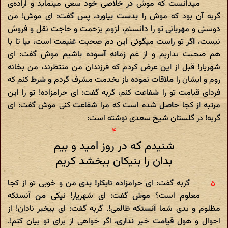
میدانست که موش در خلاصى خود سعى مینماید و اراده‌ى
گربه آن بود که موش را بدست بیاورد، پس گفت: اى موش! من
دوستى و مهربانى تو را دانستم، لزوم بزحمت و حاجت نقل و فروش
نیست، اگر تو راست میگوئى این دم صحبت غنیمت است، بیا تا با
هم صحبت بداریم و از غم زمانه آسوده باشیم‌ موش گفت: اى
شهریار! قبل از این عرض کردم که فرزندان من منتظرند، من بخانه
روم و ایشان را ملاقات نموده باز بخدمت مشرف گردم و شرط کنم که
فرداى قیامت تو را شفاعت کنم، گربه گفت: اى حرامزاده! تو را این
مرتبه از کجا حاصل شده است که مرا شفاعت کنى موش گفت: اى
گربه! در گلستان شیخ سعدى نوشته است:
شنیدم که در روز امید و بیم
بدان را بنیکان ببخشد کریم
گربه گفت: اى حرامزاده نابکار! بدى من و خوبى تو از کجا
معلوم است؟ موش گفت: اى شهریار! نیکى من آنستکه
مظلوم و بدى شما آنستکه ظالمى!. گربه گفت: اى بیخبر نادان! از
احوال و هول قیامت خبر ندارى، اگر خواهى از براى تو بیان کنم!.