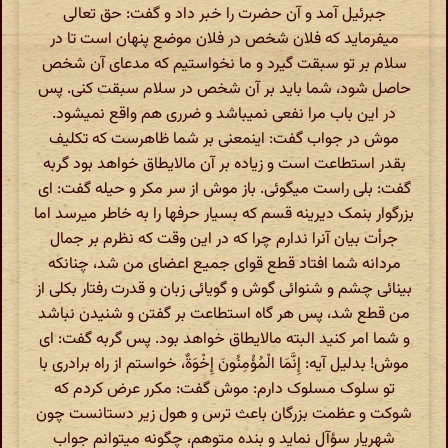
جبرئیل آمد و آن حضرت را خبر داد و گفت: حق تعالى
میفرماید که فلان شخص در فلان موضع پنهان است تا در
سلام بر تو سبقت گیرد و ما نخواستیم که مدعاى آن شخص
حاصل شود، شما باید بر آن شخص در سلام سبقت کنى. پس
در این باب مرا نفعى نمیباشد و ضررى هم واقع نمیشود.
موش در جواب گفت: اینمعنى بر شما ظاهرست که تکلیف
بقدر استطاعت است و زیاده بر آن مالایطاق خواهد بود گربه
گفت: بلى راست میگوئى. باز موش از سر مکر و حیله گفت: اى
بزرگوار بنمک دیرینه قسم که بسیار حرفها را به خاطر میرسد اما
جرأت‌ بیان آنرا ندارم چرا که در این وقت که نظرم بر جمال
مردانه شما افتاد قطع قواى جمیع اعضاى من شد، چنانکه
بینائى چشم و شنوائى گوش و گویائى زبان و قدرت رفتار بکلى از
من قطع شد، پس هر گاه استطاعت بر گفتن و شنیدن نباشد
و شما امر کنید البته مالایطاق خواهد بود. پس گربه گفت: اى
موش! بدلیل آیه: إِنَّمَا الْمُؤْمِنُونَ إِخْوَةٌ، خواستم از راه برادرى با
تو سلوک مسلوک دارم: موش گفت: مکرر عرض کردم که
شوکت و عظمت بزرگان باعث ترس و هول زیر دستانست چون
شهریار سؤآل نماید و بنده متوهم، چگونه میتوانم جواب