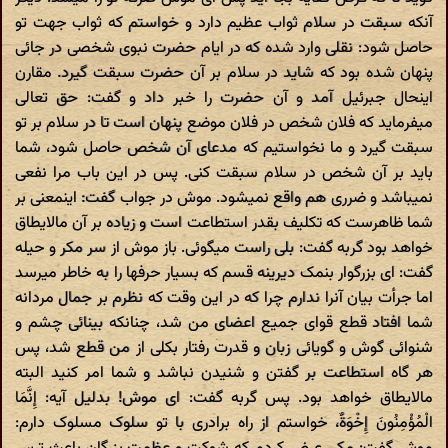
آنکه سبقت در سلام ثواب عظیم دارد و خواستم که ثواب جهت تو
حاصل شود: نقلى وارد شده که در ایام حضرت نبوى شخصى در جائى
پنهان شده بود که شاید در سلام بر آن حضرت سبقت گیرد. مقارن
اینحال جبرئیل آمد و آن حضرت را خبر داد و گفت: حق تعالى
میفرماید که فلان شخص در فلان موضع پنهان است تا در سلام بر تو
سبقت گیرد و ما نخواستیم که مدعاى آن شخص حاصل شود، شما
باید بر آن شخص در سلام سبقت کنى. پس در این باب مرا نفعى
نمیباشد و ضررى هم واقع نمیشود. موش در جواب گفت: اینمعنى بر
شما ظاهرست که تکلیف بقدر استطاعت است و زیاده بر آن مالایطاق
خواهد بود گربه گفت: بلى راست میگوئى. باز موش از سر مکر و حیله
گفت: اى بزرگوار بنمک دیرینه قسم که بسیار حرفها را به خاطر میرسد
اما جرأت‌ بیان آنرا ندارم چرا که در این وقت که نظرم بر جمال مردانه
شما افتاد قطع قواى جمیع اعضاى من شد، چنانکه بینائى چشم و
شنوائى گوش و گویائى زبان و قدرت رفتار بکلى از من قطع شد، پس
هر گاه استطاعت بر گفتن و شنیدن نباشد و شما امر کنید البته
مالایطاق خواهد بود. پس گربه گفت: اى موش! بدلیل آیه: إِنَّمَا
الْمُؤْمِنُونَ إِخْوَةٌ، خواستم از راه برادرى با تو سلوک مسلوک دارم: