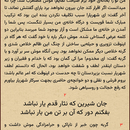
من تو را بخانه‌ى خود برم ضیافت نمایم! موش مضطرب شد، چرا که
میدانست اگر اقرار کند جان بیرون نخواهد برد یاراى گفتنش نماند، تا
آخر گفت: اى شهریار! سبب تکلیف نکردن بنده این بود که ترکیب
مبارک شما قویست و درگاه خانه‌ى من بسیار تنگست، پس شما را
آمدن در خانه‌ى ما مشکل است و آزار بوجود شما میرسد بنابراین دو
کلمه عرض گستاخى شده. موش دیگر باره با خود گفت که هر گاه در
اینوقت تزویرى و حیله‌یى ساختى از چنگ این ظالم خلاص شدى و
گرنه خلاصى دیگر ممکن نخواهد بود. پس آنگاه موش سر بر آورد و با
گربه گفت: اى مخدوم! مرا کى گمان بود که با خدام و فقیران و زیر
دستان اینقدر لطف و شفقت خواهد بود، الحال که دانستم لطف
شهریار نسبت بزیردستان تا چه حدست در اینوقت که امر عالم باشد؛
بروم فرشى و نقلى و دو خوانچه‌ى حاضرى بجهت سرکار شهریار بیاورم
که رفع خجالت و روسیاهى شود.
جان شیرین که نثار قدم یار نباشد
بفکنم دور که آن بر تن من بار نباشد
گربه چون خبر از ناپاکى و حرامزادگى موش داشت و