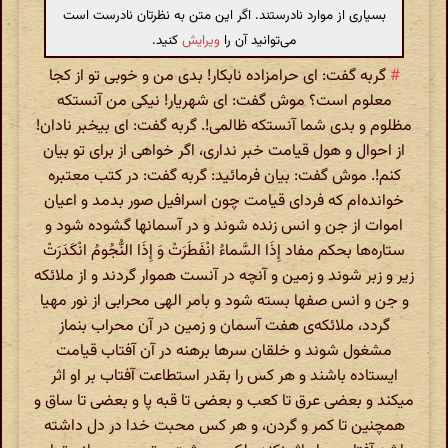
بسیاری از موارد نادرستند. اگر این متن به نظرتان نادرست است
می‌توانید آن را
ویرایش
کنید.
#
گربه گفت: اى حرامزاده نابکار! بدى من و خوبى تو از کجا
معلوم است؟ موش گفت: اى شهریار! نیکى من آنستکه
مظلوم و بدى شما آنستکه ظالمى!. گربه گفت: اى بیخبر نادان!
از احوال و هول قیامت خبر ندارى، اگر خواهى از براى تو بیان
کنم!. موش گفت: بیان فرمائید: گربه گفت: در کتب معتبره
خوانده‌ام که فرداى قیامت چون اسرافیل صور بدمد و اعیان
اموات از جن و انس زنده شوند و در آسمانها گشوده شود و
ستاره‌ها بحکم مفاد إِذَا السَّماءُ انْفَطَرَتْ وَ إِذَا النُّجُومُ انْکَدَرَتْ
زیر و زبر شوند و زمین و آنچه در آنست هموار گردند و از ملائکه
و جن و انس صفها بسته شود و بامر الهى محرابى از نور مهیا
گردد، ملائکه‌ى هفت آسمان و زمین در آن محراب بنماز
مشغول شوند و خلقان سرها برهنه در آن آفتاب قیامت
ایستاده باشند و هر کس را بقدر استطاعت آفتاب بر او اثر
میکند و بعضى عرق تا کعب و بعضى تا قبه پا و بعضى تا ساق و
همچنین تا کمر و گردن، و هر کس محبت خدا در دل داشته