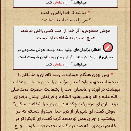
می‌توانید آن را
ویرایش
کنید.
#
نباشد تا خدا راضى ز امت
کسى را نیست امید شفاعت
هوش مصنوعی: اگر خدا از امت کسی راضی نباشد،
هیچ امیدی به شفاعت او نیست.
اخطار:
برگردان‌های تولید شده توسط هوش مصنوعی در
بسیاری از موارد نادرستند. اگر این متن به نظرتان نادرست است
می‌توانید آن را
ویرایش
کنید.
#
پس چون هنگام حساب در رسد کافران و منافقان را
بیحساب بجهنم وارد کنند و مؤمنان را بدون حساب و عقاب
ببهشت در آورند و عاصیان امت را بشفاعت حضرت محد صلى
اللّه علیه و اله و على علیه السّلام و فرزندان ایشان برضوان
برند. بارى اى موش! تو چگونه در آن روز مرا شفاعت میکنى؟
موش گفت: اى شهریار! از کرم خدا امیدوار هستم که مرا
ببخشید و جزاى عمل تو بدهد گربه گفت: اى نابکار! تو در
خانه‌ى بیوه زنى که صد درم گندم بجهت قوت خود از چرخ