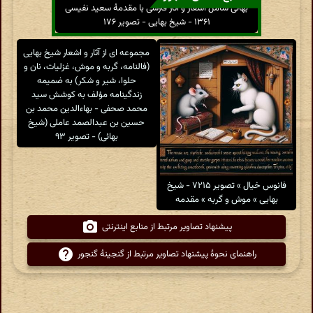
بهائی شامل اشعار و آثار فارسی با مقدمهٔ سعید نفیسی
۱۳۶۱ - شیخ بهایی - تصویر ۱۷۶
مجموعه ای از آثار و اشعار شیخ بهایی
(فالنامه، گربه و موش، غزلیات، نان و
حلوا، شیر و شکر) به ضمیمه
زندگینامه مؤلف به کوشش سید
محمد صحفی - بهاءالدین محمد بن
حسین بن عبدالصمد عاملی (شیخ
بهائی) - تصویر ۹۳
فانوس خیال » تصویر ۷۲۱۵ - شیخ
بهایی » موش و گربه » مقدمه
پیشنهاد تصاویر مرتبط از منابع اینترنتی
راهنمای نحوهٔ پیشنهاد تصاویر مرتبط از گنجینهٔ گنجور