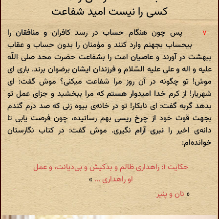
کسى را نیست امید شفاعت
پس چون هنگام حساب در رسد کافران و منافقان را
بیحساب بجهنم وارد کنند و مؤمنان را بدون حساب و عقاب
ببهشت در آورند و عاصیان امت را بشفاعت حضرت محد صلى اللّه
علیه و اله و على علیه السّلام و فرزندان ایشان برضوان برند. بارى اى
موش! تو چگونه در آن روز مرا شفاعت میکنى؟ موش گفت: اى
شهریار! از کرم خدا امیدوار هستم که مرا ببخشید و جزاى عمل تو
بدهد گربه گفت: اى نابکار! تو در خانه‌ى بیوه زنى که صد درم گندم
بجهت قوت خود از چرخ ریسى بهم رسانیده، چون فرصت یابى تا
دانه‌ى اخیر را نبرى آرام نگیرى. موش گفت: در کتاب نگارستان
خوانده‌ام:
حکایت ۱: راهدارى ظالم و بدکیش و بى‌دیانت، و عمل
او راهدارى ...
»
«
نان و پنیر