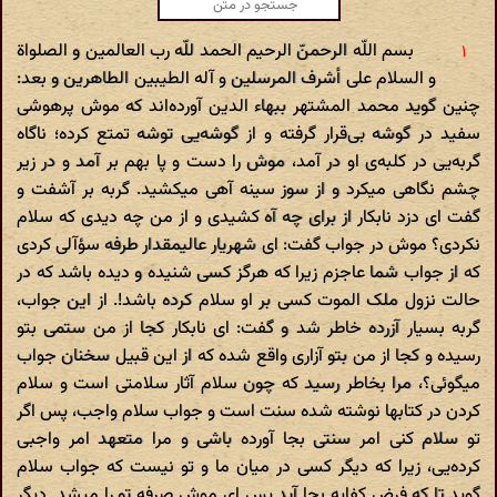
بسم اللّه الرحمنّ الرحیم الحمد للّه رب العالمین و الصلواة
و السلام على أشرف المرسلین و آله الطیبین الطاهرین و بعد:
چنین گوید محمد المشتهر ببهاء الدین آورده‌اند که موش پرهوشى
سفید در گوشه بى‌قرار گرفته و از گوشه‌یى توشه تمتع کرده؛ ناگاه
گربه‌یى در کلبه‌ى او در آمد، موش را دست و پا بهم بر آمد و در زیر
چشم نگاهى میکرد و از سوز سینه آهى میکشید. گربه بر آشفت و
گفت اى دزد نابکار از براى چه آه کشیدى و از من چه دیدى که سلام
نکردى؟ موش در جواب گفت: اى شهریار عالیمقدار طرفه سؤآلى کردى
که از جواب شما عاجزم زیرا که هرگز کسى شنیده و دیده باشد که در
حالت نزول ملک الموت کسى بر او سلام کرده باشد!. از این جواب،
گربه بسیار آزرده خاطر شد و گفت: اى نابکار کجا از من ستمى بتو
رسیده و کجا از من بتو آزارى واقع شده که‌ از این قبیل سخنان جواب
میگوئى؟، مرا بخاطر رسید که چون سلام آثار سلامتى است و سلام
کردن در کتابها نوشته شده سنت است و جواب سلام واجب، پس اگر
تو سلام کنى امر سنتى بجا آورده باشى و مرا متعهد امر واجبى
کرده‌یى، زیرا که دیگر کسى در میان ما و تو نیست که جواب سلام
گوید تا که فرض کفایه بجا آید پس اى موش صرفه تو را میشد. دیگر