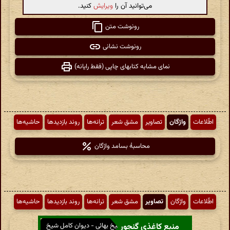
می‌توانید آن را
ویرایش
کنید.
رونوشت متن
رونوشت نشانی
نمای مشابه کتابهای چاپی (فقط رایانه)
اطّلاعات
واژگان
تصاویر
مشق شعر
ترانه‌ها
روند بازدیدها
حاشیه‌ها
محاسبهٔ بسامد واژگان
اطّلاعات
واژگان
تصاویر
مشق شعر
ترانه‌ها
روند بازدیدها
حاشیه‌ها
منبع کاغذی گنجور
کلیات اشعار و آثار فارسی شیخ بهائی - دیوان کامل شیخ