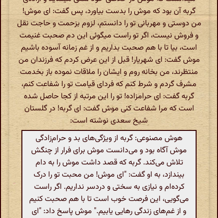
گربه آن بود که موش را بدست بیاورد، پس گفت: اى موش!
من دوستى و مهربانى تو را دانستم، لزوم بزحمت و حاجت نقل
و فروش نیست، اگر تو راست میگوئى این دم صحبت غنیمت
است، بیا تا با هم صحبت بداریم و از غم زمانه آسوده باشیم‌
موش گفت: اى شهریار! قبل از این عرض کردم که فرزندان من
منتظرند، من بخانه روم و ایشان را ملاقات نموده باز بخدمت
مشرف گردم و شرط کنم که فرداى قیامت تو را شفاعت کنم،
گربه گفت: اى حرامزاده! تو را این مرتبه از کجا حاصل شده
است که مرا شفاعت کنى موش گفت: اى گربه! در گلستان
شیخ سعدى نوشته است:
هوش مصنوعی: گربه از ویژگی‌های بد و حرام‌زادگی
موش آگاه بود و می‌دانست موش برای فرار از چنگش
تلاش می‌کند. گربه که قصد داشت موش را به دام
بیندازد، به او گفت: "ای موش! من محبت تو را درک
کرده‌ام و نیازی به سختی و دردسر نداریم. اگر راست
می‌گویی، این فرصت خوب است تا با هم صحبت کنیم
و از غم‌های زندگی رهایی یابیم." موش پاسخ داد: "ای