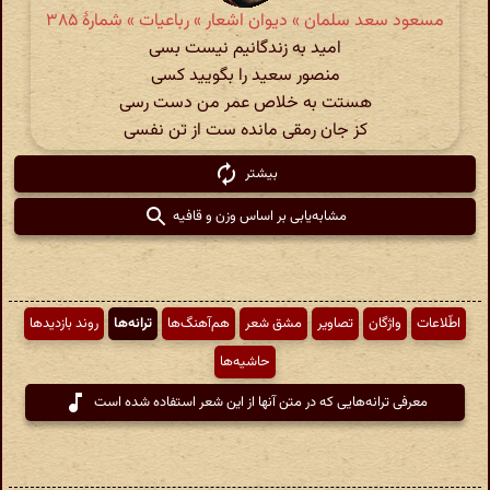
مسعود سعد سلمان » دیوان اشعار » رباعیات » شمارهٔ ۳۸۵
امید به زندگانیم نیست بسی
منصور سعید را بگویید کسی
هستت به خلاص عمر من دست رسی
کز جان رمقی مانده ست از تن نفسی
بیشتر
مشابه‌یابی بر اساس وزن و قافیه
اطّلاعات
واژگان
تصاویر
مشق شعر
هم‌آهنگ‌ها
ترانه‌ها
روند بازدیدها
حاشیه‌ها
معرفی ترانه‌هایی که در متن آنها از این شعر استفاده شده است