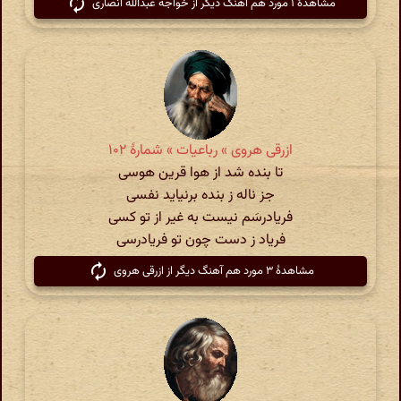
مشاهدهٔ ۱ مورد هم آهنگ دیگر از خواجه عبدالله انصاری
ازرقی هروی » رباعیات » شمارهٔ ۱۰۲
تا بنده شد از هوا قرین هوسی
جز ناله ز بنده برنیاید نفسی
فریادرسَم نیست به غیر از تو کسی
فریاد ز دست چون تو فریادرسی
مشاهدهٔ ۳ مورد هم آهنگ دیگر از ازرقی هروی