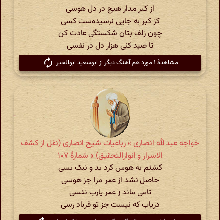
از کبر مدار هیچ در دل هوسی
کز کبر به جایی نرسیده‌ست کسی
چون زلف بتان شکستگی عادت کن
تا صید کنی هزار دل در نفسی
مشاهدهٔ ۱ مورد هم آهنگ دیگر از ابوسعید ابوالخیر
خواجه عبدالله انصاری » رباعیات شیخ انصاری (نقل از کشف
الاسرار و انوارالتحقیق) » شمارهٔ ۱۰۷
گشتم به هوس گرد بد و نیک بسی
حاصل نشد از عمر مرا جز هوسی
تامی ماند ز عمر یارب نفسی
دریاب که نیست جز تو فریاد رسی