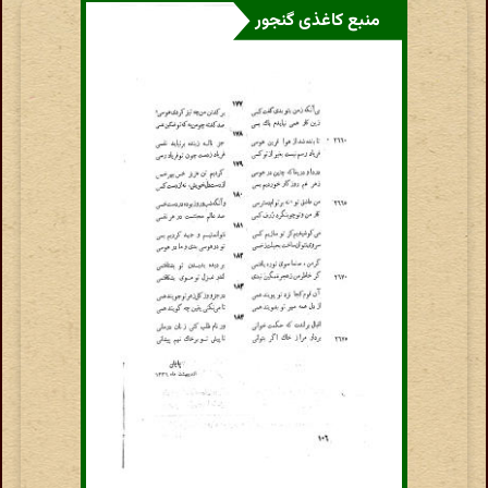
منبع کاغذی گنجور