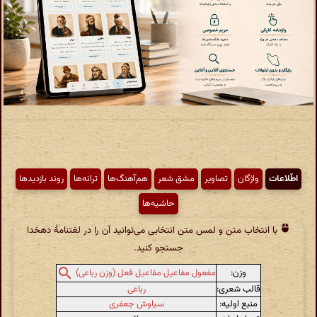
اطّلاعات
واژگان
تصاویر
مشق شعر
هم‌آهنگ‌ها
ترانه‌ها
روند بازدیدها
حاشیه‌ها
با انتخاب متن و لمس متن انتخابی می‌توانید آن را در لغتنامهٔ دهخدا
جستجو کنید.
وزن:
مفعول مفاعیل مفاعیل فعل (وزن رباعی)
قالب شعری:
رباعی
منبع اولیه:
سیاوش جعفری