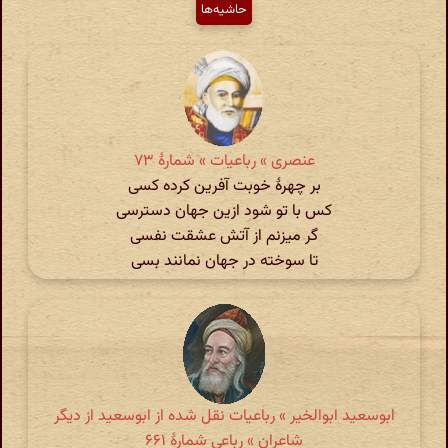
حاشیه‌ها
عنصری » رباعیات » شمارهٔ ۷۳
بر چهرۀ خوبت آفرین کرده کسی
کس با تو شود ازین جهان دسترسی
گر میزنم از آتش عشقت نفسی
تا سوخته در جهان نمانند بسی
ابوسعید ابوالخیر » رباعیات نقل شده از ابوسعید از دیگر
شاعران » رباعی شمارهٔ ۶۶۱