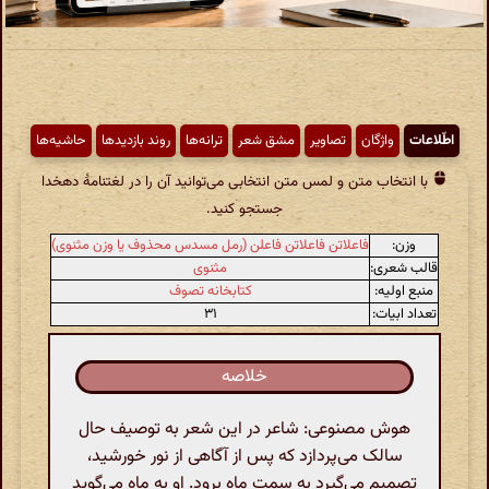
اطّلاعات
واژگان
تصاویر
مشق شعر
ترانه‌ها
روند بازدیدها
حاشیه‌ها
با انتخاب متن و لمس متن انتخابی می‌توانید آن را در لغتنامهٔ دهخدا
جستجو کنید.
وزن:
فاعلاتن فاعلاتن فاعلن (رمل مسدس محذوف یا وزن مثنوی)
قالب شعری:
مثنوی
منبع اولیه:
کتابخانه تصوف
تعداد ابیات:
۳۱
خلاصه
هوش مصنوعی: شاعر در این شعر به توصیف حال
سالک می‌پردازد که پس از آگاهی از نور خورشید،
تصمیم می‌گیرد به سمت ماه برود. او به ماه می‌گوید