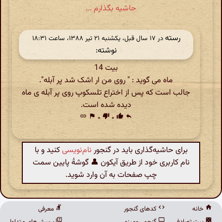
حاشیه بگذارم ...
رسته
در ‫۱۷ سال قبل، یکشنبه ۲۱ تیر ۱۳۸۸، ساعت ۱۸:۳۱
نوشته:
بیت 14
ماه می گوید : " روی من ار اشک شد پر آبله".
جالب است که پس از اختراع تلسکوپ روی پر آبله ی ماه
دیده شده است.
link
flag
۰
thumb_down
۰
thumb_up
reply
برای حاشیه‌گذاری باید در گنجور
نام‌نویسی
کنید و با
نام کاربری خود از طریق آیکون 👤 گوشهٔ پایین سمت
چپ صفحات به آن وارد شوید.
خانه
کدهای گنجور
معرفی
بیت تصادفی
گنجور رومیزی
پرسش‌های متداول