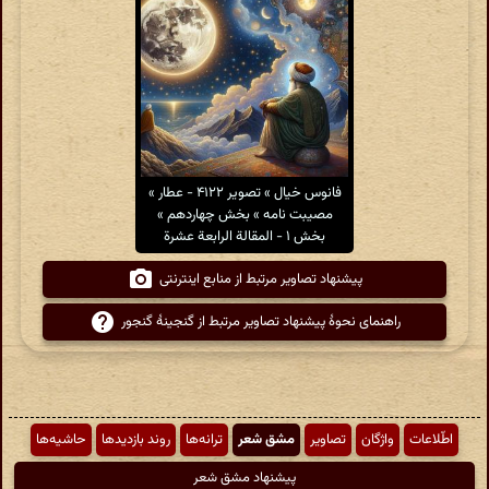
فانوس خیال » تصویر ۴۱۲۲ - عطار »
مصیبت نامه » بخش چهاردهم »
بخش ۱ - المقالة الرابعة عشرة
پیشنهاد تصاویر مرتبط از منابع اینترنتی
راهنمای نحوهٔ پیشنهاد تصاویر مرتبط از گنجینهٔ گنجور
اطّلاعات
واژگان
تصاویر
مشق شعر
ترانه‌ها
روند بازدیدها
حاشیه‌ها
پیشنهاد مشق شعر