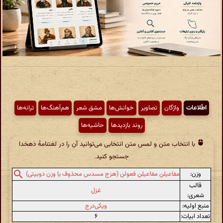
اطّلاعات
واژگان
تصاویر
خوانش‌ها
مشق شعر
هم‌آهنگ‌ها
ترانه‌ها
روند بازدیدها
حاشیه‌ها
با انتخاب متن و لمس متن انتخابی می‌توانید آن را در لغتنامهٔ دهخدا
جستجو کنید.
وزن:
مفاعیلن مفاعیلن فعولن (هزج مسدس محذوف یا وزن دوبیتی)
قالب
غزل
شعری:
منبع اولیه:
ویکی‌درج
تعداد ابیات:
۶