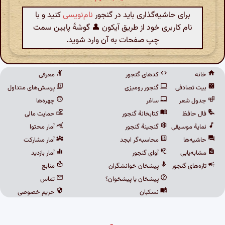
برای حاشیه‌گذاری باید در گنجور
نام‌نویسی
کنید و با
نام کاربری خود از طریق آیکون 👤 گوشهٔ پایین سمت
چپ صفحات به آن وارد شوید.
خانه
کدهای گنجور
معرفی
بیت تصادفی
گنجور رومیزی
پرسش‌های متداول
جدول شعر
ساغر
چهره‌ها
فال حافظ
کتابخانهٔ گنجور
حمایت مالی
نمایهٔ موسیقی
گنجینهٔ گنجور
آمار محتوا
حاشیه‌ها
محاسبه‌گر ابجد
آمار مشارکت
مشابه‌یابی
آوای گنجور
آمار بازدید
تازه‌های گنجور
پیشخان خوانشگران
منابع
پیشخان یا پیشخوان؟
تماس
نسکبان
حریم خصوصی