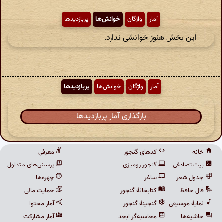
آمار
واژگان
خوانش‌ها
پربازدیدها
این بخش هنوز خوانشی ندارد.
آمار
واژگان
خوانش‌ها
پربازدیدها
بارگذاری آمار پربازدیدها
خانه
کدهای گنجور
معرفی
بیت تصادفی
گنجور رومیزی
پرسش‌های متداول
جدول شعر
ساغر
چهره‌ها
فال حافظ
کتابخانهٔ گنجور
حمایت مالی
نمایهٔ موسیقی
گنجینهٔ گنجور
آمار محتوا
حاشیه‌ها
محاسبه‌گر ابجد
آمار مشارکت