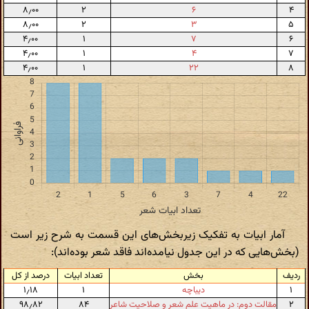
۸٫۰۰
۲
۶
۴
۸٫۰۰
۲
۳
۵
۴٫۰۰
۱
۷
۶
۴٫۰۰
۱
۴
۷
۴٫۰۰
۱
۲۲
۸
آمار ابیات به تفکیک زیربخش‌های این قسمت به شرح زیر است
(بخش‌هایی که در این جدول نیامده‌اند فاقد شعر بوده‌اند):
ردیف
بخش
تعداد ابیات
درصد از کل
۱
دیباچه
۱
۱٫۱۸
۲
مقالت دوم: در ماهیت علم شعر و صلاحیت شاعر
۸۴
۹۸٫۸۲