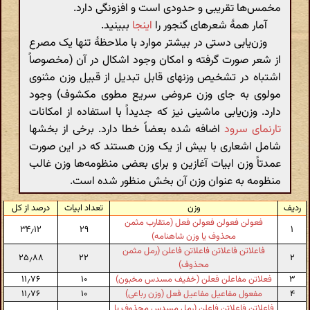
مخمس‌ها تقریبی و حدودی است و افزونگی دارد.
آمار همهٔ شعرهای گنجور را
اینجا
ببینید.
وزن‌یابی دستی در بیشتر موارد با ملاحظهٔ تنها یک مصرع
از شعر صورت گرفته و امکان وجود اشکال در آن (مخصوصاً
اشتباه در تشخیص وزنهای قابل تبدیل از قبیل وزن مثنوی
مولوی به جای وزن عروضی سریع مطوی مکشوف) وجود
دارد. وزن‌یابی ماشینی نیز که جدیداً با استفاده از امکانات
تارنمای سرود
اضافه شده بعضاً خطا دارد. برخی از بخشها
شامل اشعاری با بیش از یک وزن هستند که در این صورت
عمدتاً وزن ابیات آغازین و برای بعضی منظومه‌ها وزن غالب
منظومه به عنوان وزن آن بخش منظور شده است.
ردیف
وزن
تعداد ابیات
درصد از کل
فعولن فعولن فعولن فعل (متقارب مثمن
۳۴٫۱۲
۲۹
۱
محذوف یا وزن شاهنامه)
فاعلاتن فاعلاتن فاعلاتن فاعلن (رمل مثمن
۲۵٫۸۸
۲۲
۲
محذوف)
۳
فعلاتن مفاعلن فعلن (خفیف مسدس مخبون)
۱۰
۱۱٫۷۶
۴
مفعول مفاعیل مفاعیل فعل (وزن رباعی)
۱۰
۱۱٫۷۶
فاعلاتن فاعلاتن فاعلن (رمل مسدس محذوف یا