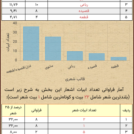
۳
رباعی
۱۰
۱۱٫۷۶
۴
قصیده
۸
۹٫۴۱
۵
قطعه
۴
۴٫۷۱
آمار فراوانی تعداد ابیات اشعار این بخش به شرح زیر است
(بلندترین شعر شامل
۲۲
بیت و کوتاه‌ترین شامل
۱
بیت شعر است):
درصد از ۲۵
ردیف
تعداد ابیات شعر
فراوانی
شعر
۳۲٫۰۰
۸
۲
۱
۳۲٫۰۰
۸
۱
۲
۸٫۰۰
۲
۵
۳