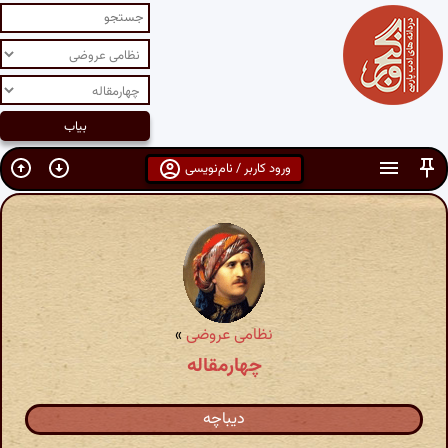
ورود کاربر / نام‌نویسی
نظامی عروضی
»
چهارمقاله
دیباچه