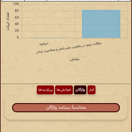
آمار
واژگان
خوانش‌ها
پربازدیدها
محاسبهٔ بسامد واژگان