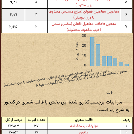
۹٫۴۱
۸
۵
وزن مثنوی)
مفاعیلن مفاعیلن فعولن (هزج مسدس محذوف
۴٫۷۱
۴
۶
یا وزن دوبیتی)
مفعول فاعلات مفاعیل فاعلن (مضارع مثمن
۲٫۳۵
۲
۷
اخرب مکفوف محذوف)
آمار ابیات برچسب‌گذاری شدهٔ این بخش با قالب شعری در گنجور
به شرح زیر است:
ردیف
قالب شعری
تعداد ابیات
درصد از کل
۱
غزل/قصیده/قطعه
۳۷
۴۳٫۵۳
۲
مثنوی
۲۶
۳۰٫۵۹