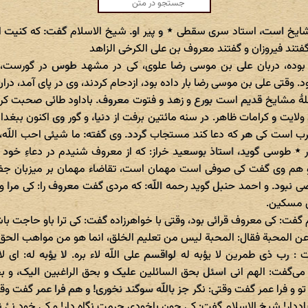
شایخ است، استاد سری سقطی ٭ و پیر او. شیخ الاسلام گفت: که کنیت 
 گفتند فیروزان و گفتند معروف بن علی الکرخی الزاهد
 بوده، دربان علی بن موسی رضا علوی، کی در مشهد طوس در گورست،
 وقتی علی بن موسی رضا بار داده بود، ازدحام کردند، وی در پای آمد، د
لهٔ مشایخ قدیم است بورع و زهد و فتوت معروف. باداود طائی صحبت کر
ولایت و کرامات ظاهر. در سنه مائتین برفت از دنیا، و گور وی اکنون ببغداد
جرب است کی هر که دعا کند مستجاب گردد. وی گفته: ما شیئی احب اللّه، 
٭ طوسی گوید، استاذ بوسعید خراز: که از معروف شنیدم در دعاءِ خود 
و هم وی گفت کی صوفی است مهمان است، تقاضاء مهمان بر میزبان ج
ضی نبود. و احمد حنبل گوید رحمه اللّه: که مردی گفت معروف را: کی مر
زی مسکین.
گفت: کی معروف قرائی بود، وقتی با خواهرزاده گفت: کی ترا باو حاجت ب
ن المحبة فقال: المحبة لیس من تعلیم الخلق، انما هو من مواهب الحق
رب ذی طمرین لا یؤبه له لواقسم علی اللّه لاء بره. لا یؤبه له: ای لا
ی‌گفت: الهم انی اسئل بحق السائلین علیک و بحق الراغبین الیک، و 
و و فرا عمر گفت وقتی: نگر جز باللّه سوگند نخوری! و هم فرا عمر گفت وق
اددار! شیخ الاسلام گفت: کی چون باخودی حرمت نگاه دار! و کی خود نیٔ نی