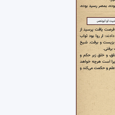
ده، بمصر رسید بوده،
یت او ابونصر.
رصت یافت پرسید از
دند: ار روا بود ثواب
ز بزیست و برفت. شیخ
برفتی.
ق، و خلق زبر حکم و
یرا است هرچه خواهد
 علم و حکمت می‌کند و