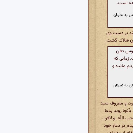
شده است.
ن به نظرتان
ند بر دست وی
ران هلاک گشت.
طوس دفن
 زمانی که
دم مانده و
ن به نظرتان
ود، و معروف سید
بآنجا روند بدعا
 اللّه، و لاقرب
م در دعاءِ خود