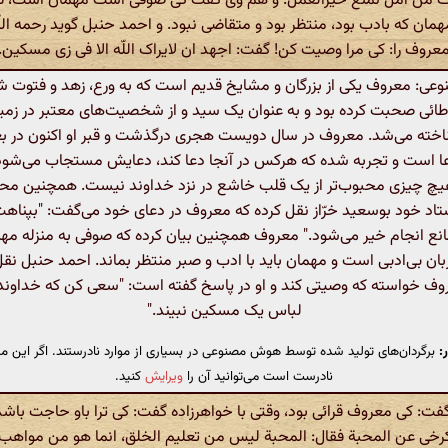
ک من امل نمنع خیرالعمل. و هم وی گفت کی صوفی است مهمان است، تق
ان که بادب بود، منتظر بود و متقاضی نبود. و احمد حنبل گوید رحمه الل
عروف را: کی مرا وصیت کن! گفت: اجهد ان لایراک اللّه الا فی زی مسکین.
: معروف یکی از بزرگان و مشایخ قدیم است که به ورع، زهد و فتوت ش
د طائی صحبت کرده بود و به عنوان یک سید و از شخصیت‌های معتبر در زمین
اخته می‌شد. معروف در سال دویست هجری درگذشت و قبر او اکنون در ب
عا است و تجربه شده که هرکس در آنجا دعا کند، دعایش مستجاب می‌شود.
چ چیزی محبوب‌تر از یک قلب خاشع در نزد خداوند نیست. همچنین مح
اد خود بوسعید خرّاز نقل کرده که معروف در دعای خود می‌گفت: "بپناهت 
انع انجام خیر می‌شود." معروف همچنین بیان کرده که صوفی به منزله م
یزبان بی‌ادبی است و مهمان باید با ادب و صبر منتظر بماند. احمد حنبل نقل
وف خواسته که وصیتی کند و او در پاسخ گفته است: "سعی کن که خداوند ت
لباس یک مسکین نبیند."
:
برگردان‌های تولید شده توسط هوش مصنوعی در بسیاری از موارد نادرستند. اگر این مت
نادرست است می‌توانید آن را
ویرایش
کنید.
ت: کی معروف قرائی بود، وقتی با خواهرزاده گفت: کی ترا باو حاجت باشد
خی عن المحبة فقال: المحبة لیس من تعلیم الخلق، انما هو من مواهب