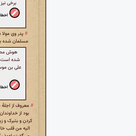
برخی نیز 
اخطار
#
پدر وی مولا 
مسلمان شده بود
هوش مصنو
شده است، ب
علی بن موسی
اخطار
#
معروف از اجلهٔ 
بود از خداوندان 
کردن و بتبرک و ز
الیه من قلب خاش