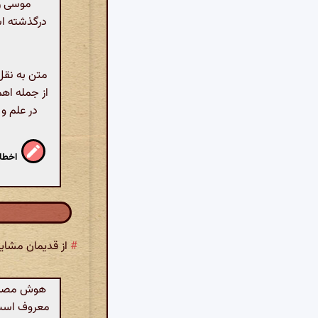
درگذشته اس
متن به نقل
از جمله اهم
در علم و
اخطار
#
از قدیمان مشای
هوش مصنوعی
معروف است.