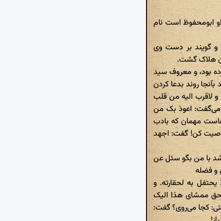
او ابومحفوظ است نام
 و گویند بر دست وی
ران هلاک گشت.
ده بود، و معروف سید
 بآنجا روند بدعا کردن
و لاقرب الیه من قلب
می‌گفت: اعوذ بک من
فاست مهمان که بادب
ا وصیت کن! گفت: اجهد
اشد با من بگو سئل عن
 و فضله
 یحتفل به لحقارته. و
بحق ممشای هذا الیک
تی: کجا می‌روی؟ گفت:
از!