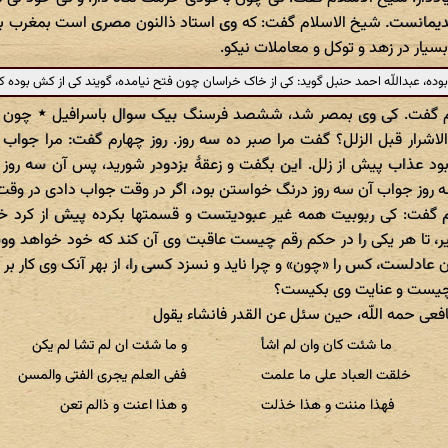
قدیمانست. شیخ الاسلام گفت: که وی استاد ذالنون مصری است بمغرب بو
یار در زهد و توکل و معاملات نیکو.
ه، عبداللّه احمد حنبل گوید: کی از خاک خراسان چون فتح نیامده، گویند کی از کش بوده کن
م گفت. کی وی بمصر شد، ششصد فرسنگ بیک سوال باسرافیل ٭ چون ف
شرار قبل الزلل؟ گفت مرا صبر ده سه روز. روز چهارم گفت: مرا جواب دا
ود عذاب پیش از زلل. این بگفت و زعقهٔ بزدودر شورید، پس آن سه رو
ه روز جواب آن سه روز درنگ خواستن بود، اگر در وقت جواب دادی در وقت 
 گفت: کی ربوبیت همه غیر عبودیتست و قسمتها بکرده پیش از کرد خل
 تا هر یکی را در حکم رقم چیست عاقبت وی آن کند که خود خواهد وو
 عادلست، کس را «چون» و چرا ناید و نسزد کسی را، از بهر آنک وی کار بر
چیست و عنایت وی بکیست؟
فعی حمه اللّه، حین سئل عن القدر فانشاء یقول
ما شئت کان وان لم اشأ
و ما شئت ان لم تشا لم یکن
خلقت العباد علی ما علمت
ففی العلم یجری الفتی والمسن
فهذا مننت و هذا خذلت
و هذا اعنت و ذالم تعن