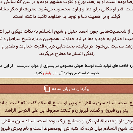
موسی رضا بوده است. او به زهد، بورع و فتوت مشه
ت. قبر او مکانی برای دعا و زیارت محسوب می‌شود. معروف از دیگر مشایخ 
گرفته و بر اهمیت دعا و توجه به خداوند تاکید داشته است.
 از شخصیت‌هایی چون احمد حنبل و شیخ الاسلام به نکات دیگری نیز اشار
یت احترام به خود و دعا در نزد خداوند. همچنین درباره شیخ سرافیل و ت
 زهد صحبت می‌شود. در نهایت، بحث‌هایی درباره قدرت خداوند و تقدیر و اخ
زندگی انسان‌ها مطرح می‌گردد.
:
خلاصه‌های تولید شده توسط هوش مصنوعی در بسیاری از موارد نادرستند. اگر این مت
نادرست است می‌توانید آن را
ویرایش
کنید.
برگردان به زبان ساده
خ است، استاد سری سقطی ٭ و پیر او. شیخ الاسلام گفت: که کنیت او ا
پدر وی فیروز، و گفتند فیروزان و گفتند معروف بن علی الکرخی الزاهد
: او از قدیم‌الایام، یکی از مشایخ بزرگ بوده است، استاد سری سقطی و پ
 شیخ الاسلام بیان کرده که کنیه‌اش ابومحفوظ است و نام پدرش فیروز 