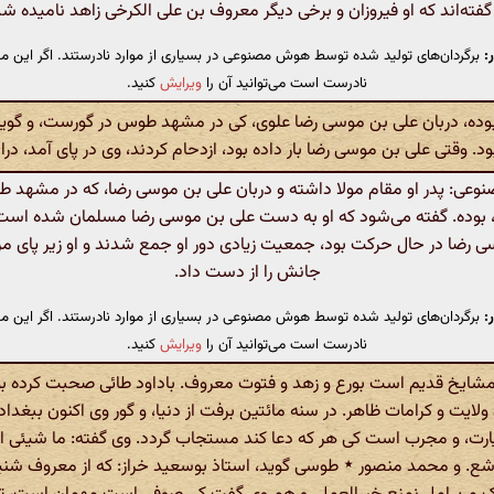
گفته‌اند که او فیروزان و برخی دیگر معروف بن علی الکرخی زاهد نامیده 
:
برگردان‌های تولید شده توسط هوش مصنوعی در بسیاری از موارد نادرستند. اگر این مت
نادرست است می‌توانید آن را
ویرایش
کنید.
بوده، دربان علی بن موسی رضا علوی، کی در مشهد طوس در گورست، و گوی
. وقتی علی بن موسی رضا بار داده بود، ازدحام کردند، وی در پای آمد، د
عی: پدر او مقام مولا داشته و دربان علی بن موسی رضا، که در مشهد 
وده. گفته می‌شود که او به دست علی بن موسی رضا مسلمان شده است.
 رضا در حال حرکت بود، جمعیت زیادی دور او جمع شدند و او زیر پای مر
جانش را از دست داد.
:
برگردان‌های تولید شده توسط هوش مصنوعی در بسیاری از موارد نادرستند. اگر این مت
نادرست است می‌توانید آن را
ویرایش
کنید.
مشایخ قدیم است بورع و زهد و فتوت معروف. باداود طائی صحبت کرده ب
ولایت و کرامات ظاهر. در سنه مائتین برفت از دنیا، و گور وی اکنون ببغداد 
یارت، و مجرب است کی هر که دعا کند مستجاب گردد. وی گفته: ما شیئی احب
ع. و محمد منصور ٭ طوسی گوید، استاذ بوسعید خراز: که از معروف شنید