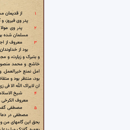
از قدیمان م
پدر وی فیروز، و
پدر وی مولا
مسلمان شده بود.
معروف از اج
بود از خداوندان 
و بتبرک و زیارت، و م
خاشع. و محمد منصور 
امل نمنع خیرالعمل. 
بود، منتظر بود و متقا
ان لایراک اللّه الا فی 
شیخ الاسلام 
معروف الکرخی ع
مصطفی گفت : 
مصطفی در دعا م
بحق این گامهای من و ت
بعمره. گفتک مرا بدعا ی