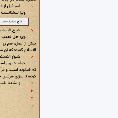
اسرافیل از 
ویرا سخنانست بس
فتح شخرف سید بود
شیخ الاسلا
وی: هل تعذب الا
پیش از عمل، هم روا ب
الاسلام گفت: که آن س
شیخ الاسلام
خواست وی اسیر،
که خداوند است، و درآن
کرده، تا سزای هرکس 
وانشدنا للشا