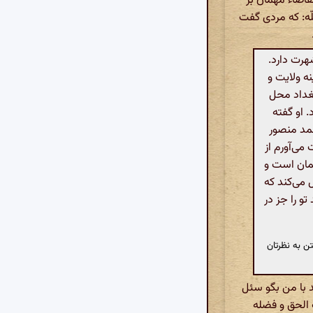
اضاء مهمان بر
ّه: که مردی گفت
هرت دارد.
ه ولایت و
غداد محل
 او گفته
مد منصور
می‌آورم از
همان است و
 می‌کند که
و را جز در
ن به نظرتان
 با من بگو سئل
 الحق و فضله