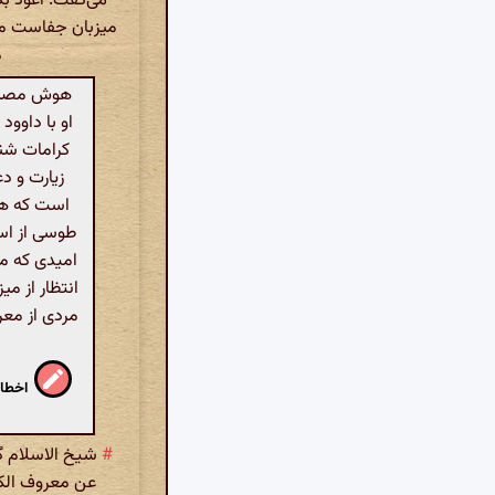
می‌گفت: اعوذ ب
میزبان جفاست مهم
م
هوش مصنوعی
او با داوو
کرامات شن
زیارت و د
است که هی
طوسی از است
امیدی که م
انتظار از م
مردی از معر
اخطار
#
شیخ الاسلام گف
عن معروف الکر