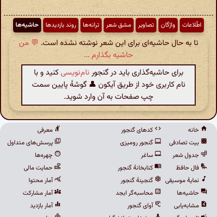
اطّلاعات
واژگان
تصاویر
مشق شعر
ترانه‌ها
روند بازدیدها
حاشیه‌ها
تا به حال حاشیه‌ای برای این شعر نوشته نشده است.
💬 من
حاشیه بگذارم ...
برای حاشیه‌گذاری باید در گنجور
نام‌نویسی
کنید و با
نام کاربری خود از طریق آیکون 👤 گوشهٔ پایین سمت
چپ صفحات به آن وارد شوید.
خانه
کدهای گنجور
معرفی
بیت تصادفی
گنجور رومیزی
پرسش‌های متداول
جدول شعر
ساغر
چهره‌ها
فال حافظ
کتابخانهٔ گنجور
حمایت مالی
نمایهٔ موسیقی
گنجینهٔ گنجور
آمار محتوا
حاشیه‌ها
محاسبه‌گر ابجد
آمار مشارکت
مشابه‌یابی
آوای گنجور
آمار بازدید