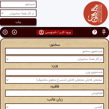
ورود کاربر / نام‌نویسی
سخنور:
وزن:
قافیه:
زبان غالب: