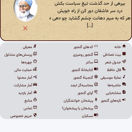
بیرهی از حد گذشت تیغ سیاست بکش
درد سر عاشقان دور کن از راه خویش
هر که به میم دهانت چشم گشاید چو «هی »
[...]
خانه
کدهای گنجور
معرفی
بیت تصادفی
گنجور رومیزی
پرسش‌های متداول
جدول شعر
ساغر
چهره‌ها
فال حافظ
کتابخانهٔ گنجور
حمایت مالی
نمایهٔ موسیقی
گنجینهٔ گنجور
آمار محتوا
حاشیه‌ها
محاسبه‌گر ابجد
آمار مشارکت
مشابه‌یابی
آوای گنجور
آمار بازدید
تازه‌های گنجور
پیشخان خوانشگران
منابع
پیشخان یا پیشخوان؟
تماس
نسکبان
حریم خصوصی