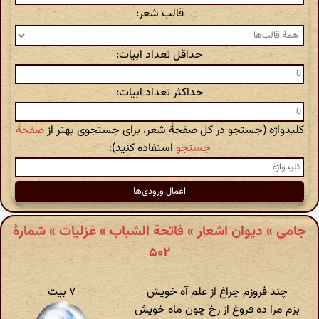
قالب شعر:
حداقل تعداد ابیات:
حداکثر تعداد ابیات:
کلیدواژه (جستجو در کل صفحهٔ شعر، برای جستجوی بهتر از
صفحهٔ
جستجو
استفاده کنید):
جامی » دیوان اشعار » فاتحة الشباب » غزلیات » شمارهٔ
۵۰۲
چند فروزم چراغ از علم آه خویش
۷ بیت
بزم مرا ده فروغ از رخ چون ماه خویش