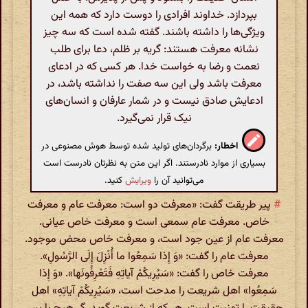
بپردازد. خداوند افرادی را دوست دارد که همه این
ویژگی‌ها را داشته باشند. گفته شده است که سه چیز
نشانه معرفت هستند: گریه بر ظلم، دعا برای طلب
نعمت و رضا به خواست خدا. هر کسی که در ادعای
معرفت باشد ولی این سه صفت را نداشته باشد، در
ادعایش صادق نیست و در شمار عارفان و انسان‌های
نیک قرار نمی‌گیرد.
اخطار:
برگردان‌های تولید شده توسط هوش مصنوعی در
بسیاری از موارد نادرستند. اگر این متن به نظرتان نادرست است
می‌توانید آن را
ویرایش
کنید.
#
پیر طریقت گفت: «معرفت دو است: معرفت عام و معرفت
خاص. معرفت عام سمعی است و معرفت خاص عیانی.
معرفت عام از عین جود است، و معرفت خاص محض موجود.
معرفت عام را گفت: «وَ إِذا سَمِعُوا ما أُنْزِلَ إِلَی الرَّسُولِ».
معرفت خاص را گفت: «سَیُرِیکُمْ آیاتِهِ فَتَعْرِفُونَها». «وَ إِذا
سَمِعُوا» اهل شریعت را مدحت است، «سَیُرِیکُمْ آیاتِهِ» اهل