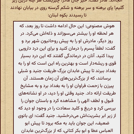
آنجااند. مادر گفت: خیز جان مادر! چیزیست هر آینه درین زیر
گلیم! پای برهنه و سر برهنه و شکم گرسنه روی در بیابان نهادند
تا رسیدند بکوه لبنان:
هوش مصنوعی: این حال ادامه داشت تا روز بعد، که
هر لحظه او را بیشتر می‌سوزاند و ذله‌اش می‌کرد. در
روز دیگر، مادرش او را به پیش روحانیون شهر برد و
گفت: لطفاً پسرم را درمان کنید و برای این درد دارویی
پیدا کنید. آنان در درماندگی گفتند که این درد بسیار
قوی و ریشه‌دار است و بهترین راه این است که او را به
بغداد ببرند تا پیش عابدان بزرگ طریقت جنید و شبلی
برسانند، که از بزرگ‌ترین‌های آن زمان هستند. آن
پیرزن با زحمت فراوان او را به بغداد برد و به مشایخ
طریقت ارائه داد. جنید وقتی او را دید، در او نشانه‌های
قبول و لطف الهی را مشاهده کرد و باستان جوان را
بررسی کرد و دریغ و کلید سعادت را در وجود او دید که
از زیر ابر بشریت‌اش می‌درخشید. جنید گفت: ای بانوی
ضعیف، این جوان باید به مکه برود تا پیش ابو
العباس عطا و ابو بکر کتانی، که از بزرگ‌ترین عابدان