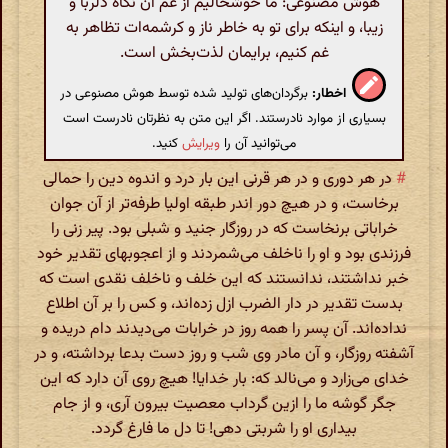
هوش مصنوعی: ما خوشحالیم از غم آن نگاه دلربا و
زیبا، و اینکه برای تو به خاطر ناز و کرشمه‌ات تظاهر به
غم کنیم، برایمان لذت‌بخش است.
اخطار:
برگردان‌های تولید شده توسط هوش مصنوعی در
بسیاری از موارد نادرستند. اگر این متن به نظرتان نادرست است
می‌توانید آن را
ویرایش
کنید.
#
در هر دوری و در هر قرنی این بار درد و اندوه دین را حمالی
برخاست، و در هیچ دور اندر طبقه اولیا طرفه‌تر از آن جوان
خراباتی برنخاست که در روزگار جنید و شبلی بود. پیر زنی را
فرزندی بود و او را ناخلف می‌شمردند و از اعجوبهای تقدیر خود
خبر نداشتند، ندانستند که این خلف و ناخلف نقدی است که
بدست تقدیر در دار الضرب ازل زده‌اند، و کس را بر آن اطلاع
نداده‌اند. آن پسر را همه روز در خرابات می‌دیدند دام دریده و
آشفته روزگار، و آن مادر وی شب و روز دست بدعا برداشته، و در
خدای می‌زارد و می‌نالد که: بار خدایا! هیچ روی آن دارد که این
جگر گوشه ما را ازین گرداب معصیت بیرون آری، و از جام
بیداری او را شربتی دهی! تا دل ما فارغ گردد.