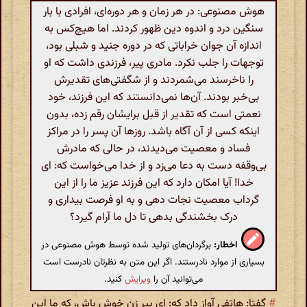
هوش مصنوعی: در هر زمان و هر دوره‌ای، افرادی با بار
سنگین درد و اندوه دین ظهور کردند. اما هیچ‌کس به
اندازه آن جوان خراباتی که در دوره جنید و شبلی بود،
توجهات را جلب نکرد. مادری پیر، فرزندی داشت که او
را ناخرسند می‌شمردند و از شگفتی‌های تقدیرش
بی‌خبر بودند. آن‌ها نمی‌دانستند که این فرزند، خود
نعمتی است که تقدیر از قبل برایشان رقم زده، بدون
اینکه کسی از آن آگاه باشد. روزها آن پسر را در مراکز
فساد و معصیت می‌دیدند، در حالی که مادرش
بی‌وقفه دست به دعا می‌زد و از خدا می‌خواست که: ای
خدا! آیا امکان دارد که این فرزند عزیز ما را از این
گرداب معصیت نجات دهی و به او فرصت بیداری و
درک بخشندگی بدهی تا دل ما آرام گیرد؟
اخطار:
برگردان‌های تولید شده توسط هوش مصنوعی در
بسیاری از موارد نادرستند. اگر این متن به نظرتان نادرست است
می‌توانید آن را
ویرایش
کنید.
#
گفتا: هاتفی آواز داد که: ای پیر زن خوش باش، که ما این