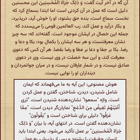
آن گه در آخر آیت گفت: وَ ذلِکَ جَزاءُ الْمُحْسِنِینَ این محسنین
دلیل است که عمل در آن کردنی است اما ابتدا بسماع کرد که
نخست سماع است، بنده حق بشنود، او را خوش آید، درپذیرد،
و بکار درآید و عمل کند. رب العالمین قومی را می‌پسندد که
جمله این خصال در ایشان موجود است. گفته‌اند که: سه چیز
نشان معرفتست، و هر سه ایشان را بکمال بود: بکا و دعا و
رضا. بکا بر جفا و دعا بر عطا و رضا بقضا. هر آن کس که دعوی
معرفت کند، و این سه خصلت در وی نیست، وی در دعوی
صادق نیست، و در شمار عارفان نیست، و در میان جوانمردان و
دینداران او را نوایی نیست.
هوش مصنوعی: این آیه به ما می‌فهماند که ایمان
شامل شنیدن، دیدن، شناختن، گفتن و عمل کردن
است. واژه "سمعوا" نشان‌دهنده شنیدن است، "تَری
أَعْیُنَهُمْ تَفِیضُ مِنَ الدَّمْعِ" نمایان‌گر دیدن است، "مِمَّا
عَرَفُوا" دلیلی برای شناختن است و "یَقُولُونَ"
نشان‌دهنده گفتن است. در انتهای آیه، با بیان "وَ ذلِکَ
جَزاءُ الْمُحْسِنِینَ" بر عمل تأکید می‌شود. یعنی ابتدا باید
انسان حقیقت را بشنود و پس از پذیرش، به عمل