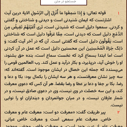
قوله تعالی: وَ إِذا سَمِعُوا ما أُنْزِلَ إِلَی الرَّسُولِ الایة درین آیت
اشارتست که ایمان شنیدنی است و دیدنی و شناختنی و گفتنی
و کردنی. سمعوا دلیل است که شنیدنی است، تَری‌ أَعْیُنَهُمْ تَفِیضُ مِنَ
الدَّمْعِ دلیل است که دیدنی است، مِمَّا عَرَفُوا دلیل است که شناختنی
است، یَقُولُونَ دلیل است که گفتنی است. آن گه در آخر آیت گفت: وَ
ذلِکَ جَزاءُ الْمُحْسِنِینَ این محسنین دلیل است که عمل در آن کردنی
است اما ابتدا بسماع کرد که نخست سماع است، بنده حق بشنود،
او را خوش آید، درپذیرد، و بکار درآید و عمل کند. رب العالمین قومی را
می‌پسندد که جمله این خصال در ایشان موجود است. گفته‌اند که:
سه چیز نشان معرفتست، و هر سه ایشان را بکمال بود: بکا و دعا و
رضا. بکا بر جفا و دعا بر عطا و رضا بقضا. هر آن کس که دعوی معرفت
کند، و این سه خصلت در وی نیست، وی در دعوی صادق نیست، و در
شمار عارفان نیست، و در میان جوانمردان و دینداران او را نوایی
نیست.
پیر طریقت گفت: «معرفت دو است: معرفت عام و معرفت
خاص. معرفت عام سمعی است و معرفت خاص عیانی.
معرفت عام از عین جود است، و معرفت خاص محض موجود.