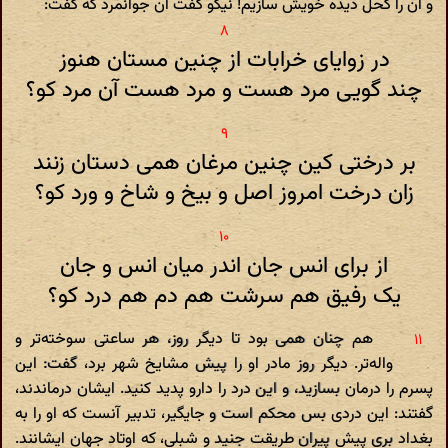
و آن را کحل دیده خویش سازیم! نیکو گفت آن جوانمرد که گفت:
در زوایای خرابات از چنین مستان هنوز
چند گویی مرد هست و مرد هست آن مرد کو؟
بر درختی کین چنین مرغان همی دستان زنند
زان درخت امروز اصل و بیخ و شاخ و ورد کو؟
از برای انس جان اندر میان انس و جان
یک رفیق هم سرشت هم دم هم درد کو؟
هم چنان همی بود تا دیگر روز، هر ساعتی سوخته‌تر و
واله‌تر. دیگر روز مادر او را پیش مشایخ شهر برد، گفت: این
پسرم را درمان بسازید، و این درد را دارو پدید کنید. ایشان درماندند،
گفتند: این دردی بس محکم است و جایگیر، تدبیر آنست که او را به
بغداد بری پیش پیران طریقت جنید و شبلی، که اوتاد جهان ایشانند.