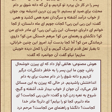
پسر را در کار دل پردرد تو کردیم، و آن گه دانه شوق بر دام
محبّت برای صید او بستیم. تا پیر زن درین اندیشه بود، جوان
از خواب درآمد آشفته و سرگردان نعره همی کشید و همی
گفت: این ربی این ربی؟ کجات جویم ای ماه دلستان، از کجا
خوانم ای دلربای دوستان. این ربّی این ربی؟ ای مادر خدای من
کو؟ دلگشای و رهنمای من کو؟ مرهم خستگی من کو؟ داروی
درماندگی من کو؟ آه! کجا بدست آید امروز این چنین خراباتی،
تا بغبار نعل قدم او تبرک گیریم، و آن را کحل دیده خویش
سازیم! نیکو گفت آن جوانمرد که گفت:
هوش مصنوعی: هاتفی آواز داد که ای پیرزن خوشحال
باش، چون ما این پسر را به خاطر دلتنگی‌ات درگیر
کردیم و دانه شوق را در دام محبت برای به دام
انداختنش پاشیدیم. در حالی که پیرزن به این مسائل
فکر می‌کرد، آن جوان از خواب بیدار شد، آشفته و گیج،
شروع به نعره زدن کرد و گفت: «این ربی کجاست؟ ای
ماه دلبرم، کجا تو را بیابم؟ ای دلربا! مادر خدا
کجاست؟ دلگشا و راهنمای من کجاست؟ مرحم درد