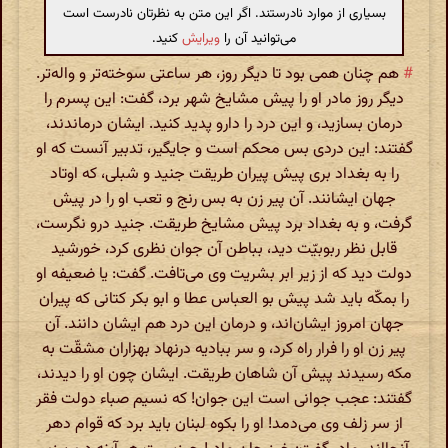
بسیاری از موارد نادرستند. اگر این متن به نظرتان نادرست است
می‌توانید آن را
ویرایش
کنید.
#
هم چنان همی بود تا دیگر روز، هر ساعتی سوخته‌تر و واله‌تر.
دیگر روز مادر او را پیش مشایخ شهر برد، گفت: این پسرم را
درمان بسازید، و این درد را دارو پدید کنید. ایشان درماندند،
گفتند: این دردی بس محکم است و جایگیر، تدبیر آنست که او
را به بغداد بری پیش پیران طریقت جنید و شبلی، که اوتاد
جهان ایشانند. آن پیر زن به بس رنج و تعب او را در پیش
گرفت، و به بغداد برد پیش مشایخ طریقت. جنید درو نگرست،
قابل نظر ربوبیّت دید، بباطن آن جوان نظری کرد، خورشید
دولت دید که از زیر ابر بشریت وی می‌تافت. گفت: یا ضعیفه او
را بمکّه باید شد پیش بو العباس عطا و ابو بکر کتانی که پیران
جهان امروز ایشان‌اند، و درمان این درد هم ایشان دانند. آن
پیر زن او را فرار راه کرد، و سر ببادیه درنهاد بهزاران مشقّت به
مکه رسیدند پیش آن شاهان طریقت. ایشان چون او را دیدند،
گفتند: عجب جوانی است این جوان! که نسیم صباء دولت فقر
از سر زلف وی می‌دمد! او را بکوه لبنان باید برد که قوام دهر