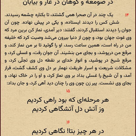
در صومعه و کوهان در غار و بیابان
یک چند در آن صحرا همی گشتند، تا بکناره چشمه رسیدند.
شش کس را دیدند ایستاده، و یکی در پیش نهاده. چون آن
جوان را دیدند استقبال کردند، گفتند: دیر آمدی، نماز کن برین مرد که
وی غوث جهان بود، و چون از دنیا بیرون می‌شد وصیت کرد که خلیفه
من در راه است، همین ساعت رسد، او را گوئید تا بر من نماز کند، و
مرقع من درپوشد، و بجای من بنشیند. آن جوان رفت، و غسلی کرد، و
مرقع شیخ در پوشید، و انوار خدای بر نقطه دل وی تجلّی کرد، و
مشکلات شریعت و اسرار طریقت نهمار بر دل وی کشف گشت، فراز
آمد، و آن شیخ را غسلی بداد بر وی نماز کرد، و او را در خاک نهاد، و
بجای وی نشست. پیر زن چون وی را چنان دید آهی کرد، و جان بداد:
هر مرحله‌ای که بود راهی کردیم
وز آتش دل آتشگاهی کردیم‌
در هر چیز بتا! نگاهی کردیم