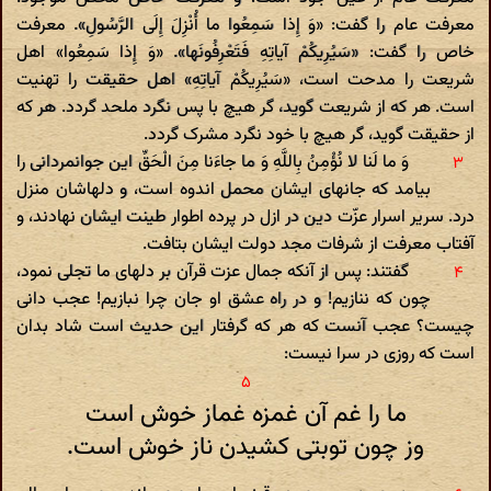
معرفت عام را گفت: «وَ إِذا سَمِعُوا ما أُنْزِلَ إِلَی الرَّسُولِ». معرفت
خاص را گفت: «سَیُرِیکُمْ آیاتِهِ فَتَعْرِفُونَها». «وَ إِذا سَمِعُوا» اهل
شریعت را مدحت است، «سَیُرِیکُمْ آیاتِهِ» اهل حقیقت را تهنیت
است. هر که از شریعت گوید، گر هیچ با پس نگرد ملحد گردد. هر که
از حقیقت گوید، گر هیچ با خود نگرد مشرک گردد.
وَ ما لَنا لا نُؤْمِنُ بِاللَّهِ وَ ما جاءَنا مِنَ الْحَقِّ این جوانمردانی را
بیامد که جانهای ایشان محمل اندوه است، و دلهاشان منزل
درد. سریر اسرار عزّت دین در ازل در پرده اطوار طینت ایشان نهادند، و
آفتاب معرفت از شرفات مجد دولت ایشان بتافت.
گفتند: پس از آنکه جمال عزت قرآن بر دلهای ما تجلی نمود،
چون که ننازیم! و در راه عشق او جان چرا نبازیم! عجب دانی
چیست؟ عجب آنست که هر که گرفتار این حدیث است شاد بدان
است که روزی در سرا نیست:
ما را غم آن غمزه غماز خوش است
وز چون توبتی کشیدن ناز خوش است.