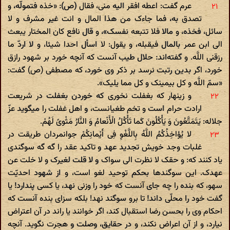
عرم گفت: اعطه افقر الیه منی، فقال (ص): «خذه فتمولّه، و
تصدق به، فما جاءک من هذا المال و انت غیر مشرف و لا
سائل، فخذه، و مالا فلا تتبعه نفسک»، و قال نافع کان‌ المختار یبعث
الی ابن عمر بالمال فیقبله، و یقول: لا اسأل احدا شیئا، و لا اردّ ما
رزقنی اللَّه. و گفته‌اند: حلال طیب آنست که آنچه خورد بر شهود رازق
خورد، اگر بدین رتبت نرسد بر ذکر وی خورد، که مصطفی (ص) گفت:
«سمّ اللَّه و کل بیمینک و کل مما یلیک».
و زینهار که بغفلت نخوری که خوردن بغفلت در شریعت
ارادت حرام است و تخم طغیانست، و اهل غفلت را میگوید عزّ
جلاله: یَتَمَتَّعُونَ وَ یَأْکُلُونَ کَما تَأْکُلُ الْأَنْعامُ وَ النَّارُ مَثْویً لَهُمْ.
لا یُؤاخِذُکُمُ اللَّهُ بِاللَّغْوِ فِی أَیْمانِکُمْ جوانمردان طریقت در
غلبات وجد خویش تجدید عهد و تاکید عقد را گه گه سوگندی
یاد کنند که: و حقک لا نظرت الی سواک و لا قلت لغیرک و لا خلت عن
عهدک. این سوگندها بحکم توحید لغو است، و از شهود احدیّت
سهو، که بنده را چه جای آنست که خود را وزنی نهد، یا کسی پندارد! یا
گفت خود را محلّی داند! تا برو سوگند نهد! بلکه سزای بنده آنست که
احکام وی را بحسن رضا استقبال کند، اگر خوانند یا راند در آن اعتراض
نیارد، و از آن اعراض نکند، و در حقایق، وصلت و هجرت نگوید. آنچه