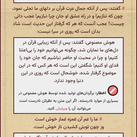
#
گفتند: پس از آنکه جمال عزت قرآن بر دلهای ما تجلی نمود،
چون که ننازیم! و در راه عشق او جان چرا نبازیم! عجب دانی
چیست؟ عجب آنست که هر که گرفتار این حدیث است شاد
بدان است که روزی در سرا نیست:
هوش مصنوعی: گفتند: پس از آنکه زیبایی قرآن در
دل‌های ما نمایان شد، چگونه می‌توانیم خود را بی‌اعتنا
کنیم! و چرا در محبت او حاضر نباشیم که جان خود را
فدای او کنیم! شگفتی این است که هر کس که در این
موضوع گرفتار شده، خوشحال است که روزی در این
دنیا وجود ندارد.
اخطار:
برگردان‌های تولید شده توسط هوش مصنوعی در
بسیاری از موارد نادرستند. اگر این متن به نظرتان نادرست است
می‌توانید آن را
ویرایش
کنید.
#
ما را غم آن غمزه غماز خوش است
وز چون توبتی کشیدن ناز خوش است.