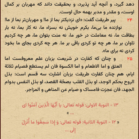
دهد گیرد، و آنچه آید پذیرد، و بحقیقت داند که مهربان بر کمال
اوست، و مقدر و مدبر بهمه حال اوست.
پیر طریقت گفت: «ای نزدیکتر بما از ما! و مهربان‌تر بما از ما!
نوازنده ما بی‌ما، بکرم خویش نه بسزاء ما، نه کار بما، نه بار
بطاقت ما، نه معاملت در خور ما، نه منت بتوان ما، هر چه کردیم
تاوان بر ما، هر چه تو کردی باقی بر ما. هر چه کردی بجای ما بخود
کردی نه برای ما».
و چنان که کفارت در شریعت بزبان علم معروفست اما
العتق و اما الاطعام و اما الکسوة فان لم یستطع فصیام ثلاثة
ایام، هم چنان کفارت طریقت بزبان اشارت سه قسم‌ است: بذل
الروح بحکم الوجد، او بذل القلب بصحّة القصد، او بذل النفس بدوام
الجهد، فان عجزت فامساک و صیام عن المناهی و المزاجر.
۱۳ - النوبة الاولى: قوله تعالی: یا أَیُّهَا الَّذِینَ آمَنُوا ای
»
...
«
۱۲ - النوبة الثانیة: قوله تعالی: وَ إِذا سَمِعُوا ما أُنْزِلَ
إِلَی ...