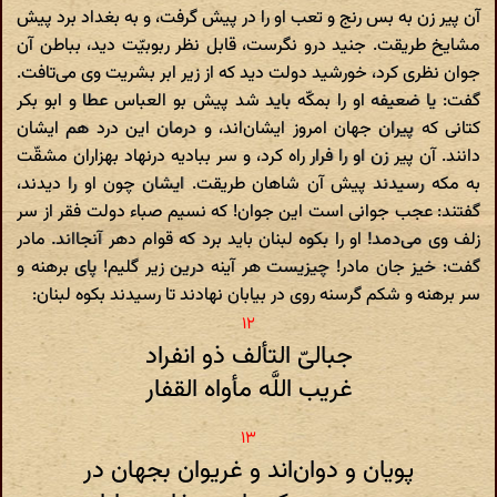
آن پیر زن به بس رنج و تعب او را در پیش گرفت، و به بغداد برد پیش
مشایخ طریقت. جنید درو نگرست، قابل نظر ربوبیّت دید، بباطن آن
جوان نظری کرد، خورشید دولت دید که از زیر ابر بشریت وی می‌تافت.
گفت: یا ضعیفه او را بمکّه باید شد پیش بو العباس عطا و ابو بکر
کتانی که پیران جهان امروز ایشان‌اند، و درمان این درد هم ایشان
دانند. آن پیر زن او را فرار راه کرد، و سر ببادیه درنهاد بهزاران مشقّت
به مکه رسیدند پیش آن شاهان طریقت. ایشان چون او را دیدند،
گفتند: عجب جوانی است این جوان! که نسیم صباء دولت فقر از سر
زلف وی می‌دمد! او را بکوه لبنان باید برد که قوام دهر آنجااند. مادر
گفت: خیز جان مادر! چیزیست هر آینه درین زیر گلیم! پای برهنه و
سر برهنه و شکم گرسنه روی در بیابان نهادند تا رسیدند بکوه لبنان:
جبالیّ التألف ذو انفراد
غریب اللَّه مأواه القفار
پویان و دوان‌اند و غریوان بجهان در