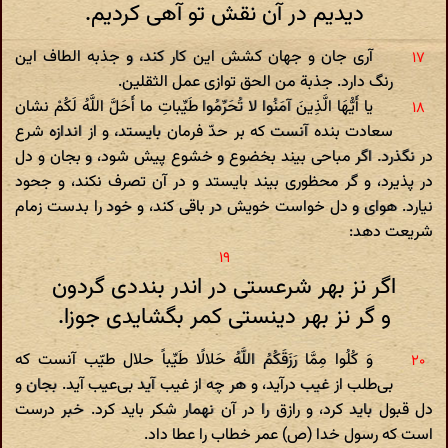
دیدیم در آن نقش تو آهی کردیم.
آری جان و جهان کشش این کار کند، و جذبه الطاف این
رنگ دارد. جذبة من الحق توازی عمل الثقلین.
یا أَیُّهَا الَّذِینَ آمَنُوا لا تُحَرِّمُوا طَیِّباتِ ما أَحَلَّ اللَّهُ لَکُمْ نشان
سعادت بنده آنست که بر حدّ فرمان بایستد، و از اندازه شرع
در نگذرد. اگر مباحی بیند بخضوع و خشوع پیش شود، و بجان و دل
در پذیرد، و گر محظوری بیند بایستد و در آن تصرف نکند، و جحود
نیارد. هوای و دل خواست خویش در باقی کند، و خود را بدست زمام
شریعت دهد:
اگر نز بهر شرعستی در اندر بنددی گردون
و گر نز بهر دینستی کمر بگشایدی جوزا.
وَ کُلُوا مِمَّا رَزَقَکُمُ اللَّهُ حَلالًا طَیِّباً حلال طیّب آنست که
بی‌طلب از غیب درآید، و هر چه از غیب آید بی‌عیب آید. بجان و
دل قبول باید کرد، و رازق را در آن نهمار شکر باید کرد. خبر درست
است که رسول خدا (ص) عمر خطاب را عطا داد.