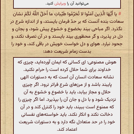
می‌توانید آن را
ویرایش
کنید.
#
یا أَیُّهَا الَّذِینَ آمَنُوا لا تُحَرِّمُوا طَیِّباتِ ما أَحَلَّ اللَّهُ لَکُمْ نشان
سعادت بنده آنست که بر حدّ فرمان بایستد، و از اندازه شرع در
نگذرد. اگر مباحی بیند بخضوع و خشوع پیش شود، و بجان و
دل در پذیرد، و گر محظوری بیند بایستد و در آن تصرف نکند، و
جحود نیارد. هوای و دل خواست خویش در باقی کند، و خود را
بدست زمام شریعت دهد:
هوش مصنوعی: ای کسانی که ایمان آورده‌اید، چیزی که
خداوند برای شما حلال کرده است را حرام نکنید.
نشانه سعادت انسان آن است که به دستورات الهی
پایبند باشد و از مرزهای شرع فراتر نرود. اگر چیزی
حلال و مجاز بیابد، باید با خضوع و خشوع به آن
نزدیک شود و با دل و جان آن را بپذیرد. اما اگر چیزی را
که ممنوع است ببیند، باید خود را کنترل کند و در آن
دخالت نکند و انکار نکند. باید خواسته‌های نفسانی
خود را در حد متعادل نگه دارد و به دستورات شریعت
اعتماد کند.