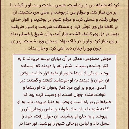
کرد که خلیفه من در راه است، همین ساعت رسد، او را گوئید تا
بر من نماز کند، و مرقع من درپوشد، و بجای من بنشیند. آن
جوان رفت، و غسلی کرد، و مرقع شیخ در پوشید، و انوار خدای
بر نقطه دل وی تجلّی کرد، و مشکلات شریعت و اسرار طریقت
نهمار بر دل وی کشف گشت، فراز آمد، و آن شیخ را غسلی بداد
بر وی نماز کرد، و او را در خاک نهاد، و بجای وی نشست. پیر زن
چون وی را چنان دید آهی کرد، و جان بداد:
هوش مصنوعی: مدتی در آن بیابان پرسه می‌زدند تا به
کنار چشمه رسیدند. شش نفر را دیدند که ایستاده
بودند، و یکی از آن‌ها جلوتر از بقیه قرار داشت. وقتی
آن جوان را دیدند به او خوشامد گفتند و گفتند: دیر
آمدی، برو و بر این مرد نماز بخوان که او رهنما و
نجات‌دهنده جهان است. او وصیت کرده بود که
خلیفه‌اش در راه است و وقتی به دنیا می‌رود، باید به او
گفته شود تا بر او نماز بخواند و لباس روحانی‌اش را
بپوشد و به جای او بنشیند. آن جوان رفت، خود را
غسل داد و لباس روحانی شیخ را پوشید. نور خدا در