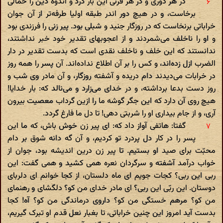
در هر دوری و در هر قرنی این بار درد و اندوه دین را حمالی
برخاست، و در هیچ دور اندر طبقه اولیا طرفه‌تر از آن جوان
خراباتی برنخاست که در روزگار جنید و شبلی بود. پیر زنی را فرزندی بود
و او را ناخلف می‌شمردند و از اعجوبهای تقدیر خود خبر نداشتند،
ندانستند که این خلف و ناخلف نقدی است که بدست تقدیر در دار
الضرب ازل زده‌اند، و کس را بر آن اطلاع نداده‌اند. آن پسر را همه روز
در خرابات می‌دیدند دام دریده و آشفته روزگار، و آن مادر وی شب و
روز دست بدعا برداشته، و در خدای می‌زارد و می‌نالد که: بار خدایا!
هیچ روی آن دارد که این جگر گوشه ما را ازین گرداب معصیت بیرون
آری، و از جام بیداری او را شربتی دهی! تا دل ما فارغ گردد.
گفتا: هاتفی آواز داد که: ای پیر زن خوش باش، که ما این
پسر را در کار دل پردرد تو کردیم، و آن گه دانه شوق بر دام
محبّت برای صید او بستیم. تا پیر زن درین اندیشه بود، جوان از
خواب درآمد آشفته و سرگردان نعره همی کشید و همی گفت: این
ربی این ربی؟ کجات جویم ای ماه دلستان، از کجا خوانم ای دلربای
دوستان. این ربّی این ربی؟ ای مادر خدای من کو؟ دلگشای و رهنمای
من کو؟ مرهم خستگی من کو؟ داروی درماندگی من کو؟ آه! کجا
بدست آید امروز این چنین خراباتی، تا بغبار نعل قدم او تبرک گیریم،