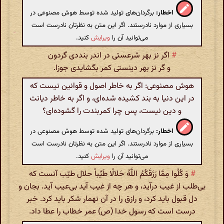
اخطار:
برگردان‌های تولید شده توسط هوش مصنوعی در
بسیاری از موارد نادرستند. اگر این متن به نظرتان نادرست است
می‌توانید آن را
ویرایش
کنید.
#
اگر نز بهر شرعستی در اندر بنددی گردون
و گر نز بهر دینستی کمر بگشایدی جوزا.
هوش مصنوعی: اگر به خاطر اصول و قوانین نیست که
در این دنیا به بند کشیده شده‌ای، و اگر به خاطر دیانت
و دین نیست، پس چرا کمربندت را گشوده‌ای؟
اخطار:
برگردان‌های تولید شده توسط هوش مصنوعی در
بسیاری از موارد نادرستند. اگر این متن به نظرتان نادرست است
می‌توانید آن را
ویرایش
کنید.
#
وَ کُلُوا مِمَّا رَزَقَکُمُ اللَّهُ حَلالًا طَیِّباً حلال طیّب آنست که
بی‌طلب از غیب درآید، و هر چه از غیب آید بی‌عیب آید. بجان و
دل قبول باید کرد، و رازق را در آن نهمار شکر باید کرد. خبر
درست است که رسول خدا (ص) عمر خطاب را عطا داد.