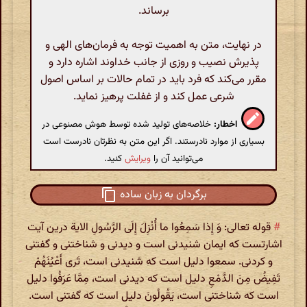
برساند.
در نهایت، متن به اهمیت توجه به فرمان‌های الهی و
پذیرش نصیب و روزی از جانب خداوند اشاره دارد و
مقرر می‌کند که فرد باید در تمام حالات بر اساس اصول
شرعی عمل کند و از غفلت پرهیز نماید.
اخطار:
خلاصه‌های تولید شده توسط هوش مصنوعی در
بسیاری از موارد نادرستند. اگر این متن به نظرتان نادرست است
می‌توانید آن را
ویرایش
کنید.
برگردان به زبان ساده
#
قوله تعالی: وَ إِذا سَمِعُوا ما أُنْزِلَ إِلَی الرَّسُولِ الایة درین آیت
اشارتست که ایمان شنیدنی است و دیدنی و شناختنی و گفتنی
و کردنی. سمعوا دلیل است که شنیدنی است، تَری‌ أَعْیُنَهُمْ
تَفِیضُ مِنَ الدَّمْعِ دلیل است که دیدنی است، مِمَّا عَرَفُوا دلیل
است که شناختنی است، یَقُولُونَ دلیل است که گفتنی است.