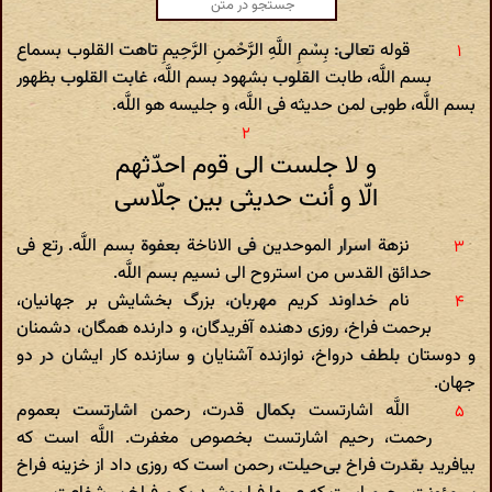
قوله تعالی: بِسْمِ اللَّهِ الرَّحْمنِ الرَّحِیمِ تاهت القلوب بسماع
بسم اللَّه، طابت القلوب بشهود بسم اللَّه، غابت القلوب بظهور
بسم اللَّه، طوبی لمن حدیثه فی اللَّه، و جلیسه هو اللَّه.
و لا جلست الی قوم احدّثهم
الّا و أنت حدیثی بین جلّاسی‌
نزهة اسرار الموحدین فی الاناخة بعفوة بسم اللَّه. رتع فی
حدائق القدس من استروح الی نسیم بسم اللَّه.
نام خداوند کریم مهربان، بزرگ بخشایش بر جهانیان،
برحمت فراخ، روزی دهنده آفریدگان، و دارنده همگان، دشمنان
و دوستان بلطف درواخ، نوازنده آشنایان و سازنده کار ایشان در دو
جهان.
اللَّه اشارتست بکمال قدرت، رحمن اشارتست بعموم
رحمت، رحیم اشارتست بخصوص مغفرت. اللَّه است که
بیافرید بقدرت فراخ بی‌حیلت، رحمن است که روزی داد از خزینه فراخ