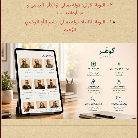
۲ - النوبة الاولى: قوله تعالی: وَ ابْتَلُوا الْیَتامی‌ و
می‌آزمائید ...
»
«
۱ - النوبة الثانیة: قوله تعالی: بِسْمِ اللَّهِ الرَّحْمنِ
الرَّحِیمِ