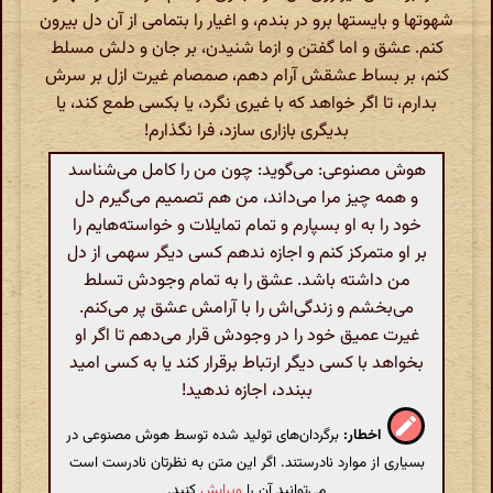
شهوتها و بایستها برو در بندم، و اغیار را بتمامی از آن دل بیرون
کنم. عشق و اما گفتن و ازما شنیدن، بر جان و دلش مسلط
کنم، بر بساط عشقش آرام دهم، صمصام غیرت ازل بر سرش
بدارم، تا اگر خواهد که با غیری نگرد، یا بکسی طمع کند، یا
بدیگری بازاری سازد، فرا نگذارم!
هوش مصنوعی: می‌گوید: چون من را کامل می‌شناسد
و همه چیز مرا می‌داند، من هم تصمیم می‌گیرم دل
خود را به او بسپارم و تمام تمایلات و خواسته‌هایم را
بر او متمرکز کنم و اجازه ندهم کسی دیگر سهمی از دل
من داشته باشد. عشق را به تمام وجودش تسلط
می‌بخشم و زندگی‌اش را با آرامش عشق پر می‌کنم.
غیرت عمیق خود را در وجودش قرار می‌دهم تا اگر او
بخواهد با کسی دیگر ارتباط برقرار کند یا به کسی امید
ببندد، اجازه ندهید!
اخطار:
برگردان‌های تولید شده توسط هوش مصنوعی در
بسیاری از موارد نادرستند. اگر این متن به نظرتان نادرست است
می‌توانید آن را
ویرایش
کنید.