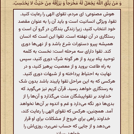
وَ مَنْ یَتَّقِ اللَّهَ یَجْعَلْ لَهُ مَخْرَجاً وَ یَرْزُقْهُ مِنْ حَیْثُ لا یَحْتَسِبُ.
هوش مصنوعی: ای مردم، تقوای الهی را رعایت کنید.
تقوا، ویژگی انسانیت است و باید آن را به عنوان مقصد
خود انتخاب کنید، زیرا زندگی بندگان در گرو آن است و
رستگاری در آن نهفته است. تقوا این است که انسان
همیشه پیرو دستورات شرع باشد و از نهی‌ها دوری
کند. تقوا دارای سه مرحله است: نخست به کلمه
توحید پناه برید و از هر گونه شرک دوری کنید، سپس
به راه طاعت بروید و از معصیت پرهیز کنید، و در
نهایت به احتیاط پرداخته و از شبهات دوری کنید.
هرکسی که به این مراحل تقوا پایبند باشد بدون شک
به رستگاری خواهد رسید. قرآن کریم نیز می‌گوید که
خداوند بر تقواپیشگان منت می‌گذارد و آن‌ها را از
بدی‌ها دور نگه می‌دارد و غم و اندوه بر آن‌ها نخواهد
آمد. همچنین، هرکس که تقوای الهی را رعایت کند،
خداوند راهی برای خروج از مشکلات برای او قرار
می‌دهد و از جایی که حساب نمی‌برد، روزی‌اش را
خواهد رساند.