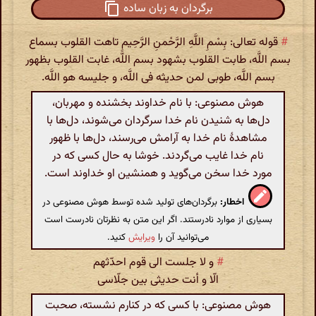
برگردان به زبان ساده
#
قوله تعالی: بِسْمِ اللَّهِ الرَّحْمنِ الرَّحِیمِ تاهت القلوب بسماع
بسم اللَّه، طابت القلوب بشهود بسم اللَّه، غابت القلوب بظهور
بسم اللَّه، طوبی لمن حدیثه فی اللَّه، و جلیسه هو اللَّه.
هوش مصنوعی: با نام خداوند بخشنده و مهربان،
دل‌ها به شنیدن نام خدا سرگردان می‌شوند، دل‌ها با
مشاهدۀ نام خدا به آرامش می‌رسند، دل‌ها با ظهور
نام خدا غایب می‌گردند. خوشا به حال کسی که در
مورد خدا سخن می‌گوید و همنشین او خداوند است.
اخطار:
برگردان‌های تولید شده توسط هوش مصنوعی در
بسیاری از موارد نادرستند. اگر این متن به نظرتان نادرست است
می‌توانید آن را
ویرایش
کنید.
#
و لا جلست الی قوم احدّثهم
الّا و أنت حدیثی بین جلّاسی‌
هوش مصنوعی: با کسی که در کنارم نشسته، صحبت