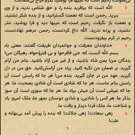
بی‌مئونت، رحیم است که عیبها فرا پوشید بکرم فراخ بی‌شفاعت.
اللَّه است که بیافرید بنده را، و حق شناس ندید، و از وی
ببرید. رحمن است که نعمت گسترانید، و از بنده شکر نشنید،
و نعمت باز نگرفت. رحیم است که عیبها دید و فرا پوشید، عذر
نشنید، و پرده ندرید. اللَّه داغ کردنست، رحمن مرهم نهادنست،
رحیم در کرم بیفزودنست.
خداوندان معرفت و جوانمردان طریقت گفتند: معنی باء
بسم اللَّه آنست که: «بی فافرحوا و بی فتروّحوا». رهیگان من!
بندگان من! بمن شاد باشید، و از غیر من آزاد باشید. بنام من آرام
گیرید. بر ضمان من تکیه کنید. بیاد من آرامش‌کنید. حق من در دل
گیرید. عهد من در جان گیرید. بنده من! هر جا که راستی است آن
راستی بنام ماست. هر جا که شادی است آن شادی بصحبت ما. هر
جا که عیشی است آن عیش بیاد ما. هر جا که سوزی است آن سوز
بذکر ما. هر کس را شادیی، و شادی دوستان بمهر ما، ملک امروز یاد
و شناخت ما، ملک فردا دیدار و یافت ما.
زهی سعادت! زهی جلالت! که بنده را پیش آمد بی‌بهانه و
علت!