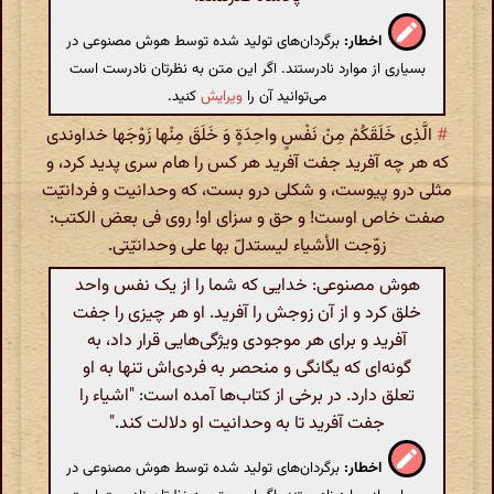
اخطار:
برگردان‌های تولید شده توسط هوش مصنوعی در
بسیاری از موارد نادرستند. اگر این متن به نظرتان نادرست است
می‌توانید آن را
ویرایش
کنید.
#
الَّذِی خَلَقَکُمْ مِنْ نَفْسٍ واحِدَةٍ وَ خَلَقَ مِنْها زَوْجَها خداوندی
که هر چه آفرید جفت آفرید هر کس را هام سری پدید کرد، و
مثلی درو پیوست، و شکلی درو بست، که وحدانیت و فردانیّت
صفت خاص اوست! و حق و سزای او! روی فی بعض الکتب:
زوّجت الأشیاء لیستدلّ بها علی وحدانیّتی.
هوش مصنوعی: خدایی که شما را از یک نفس واحد
خلق کرد و از آن زوجش را آفرید. او هر چیزی را جفت
آفرید و برای هر موجودی ویژگی‌هایی قرار داد، به
گونه‌ای که یگانگی و منحصر به فردی‌اش تنها به او
تعلق دارد. در برخی از کتاب‌ها آمده است: "اشیاء را
جفت آفرید تا به وحدانیت او دلالت کند."
اخطار:
برگردان‌های تولید شده توسط هوش مصنوعی در