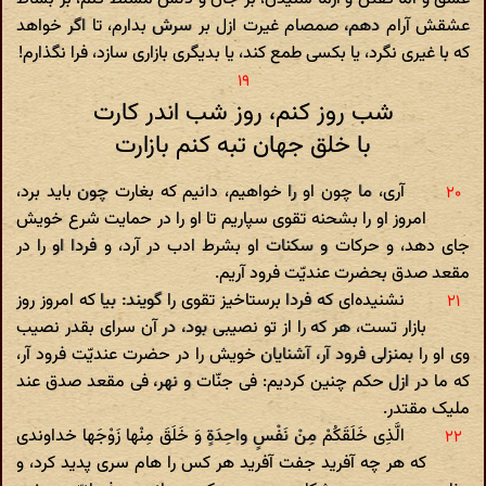
عشقش آرام دهم، صمصام غیرت ازل بر سرش بدارم، تا اگر خواهد
که با غیری نگرد، یا بکسی طمع کند، یا بدیگری بازاری سازد، فرا نگذارم!
شب روز کنم، روز شب اندر کارت
با خلق جهان تبه کنم بازارت‌
آری، ما چون او را خواهیم، دانیم که بغارت چون باید برد،
امروز او را بشحنه تقوی سپاریم تا او را در حمایت شرع خویش
جای دهد، و حرکات و سکنات او بشرط ادب در آرد، و فردا او را در
مقعد صدق بحضرت عندیّت فرود آریم.
نشنیده‌ای که فردا برستاخیز تقوی را گویند: بیا که امروز روز
بازار تست، هر که را از تو نصیبی بود، در آن سرای بقدر نصیب
وی او را بمنزلی فرود آر، آشنایان خویش را در حضرت عندیّت فرود آر،
که ما در ازل حکم چنین کردیم: فی جنّات و نهر، فی مقعد صدق عند
ملیک مقتدر.
الَّذِی خَلَقَکُمْ مِنْ نَفْسٍ واحِدَةٍ وَ خَلَقَ مِنْها زَوْجَها خداوندی
که هر چه آفرید جفت آفرید هر کس را هام سری پدید کرد، و