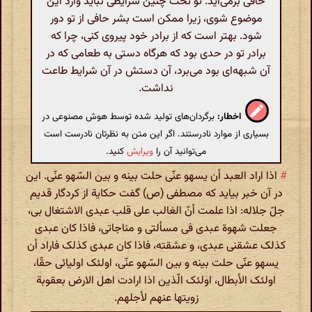
حافی برمی‌آید. تو تحت چنین شرایطی نباید وارد این
موضوع شوی، زیرا ممکن است بشر حافی از تو دور
شود. بهتر است که از برادر خود پیروی کنی، چرا که
برادر تو در حدی بود که هرگاه دستی به طعامی که در
آن شبهه‌ای بود می‌برد، آن دستش در آن شرایط طاعت
نداشت.
اخطار:
برگردان‌های تولید شده توسط هوش مصنوعی در
بسیاری از موارد نادرستند. اگر این متن به نظرتان نادرست است
می‌توانید آن را
ویرایش
کنید.
#
اذا اراد العبد أن یسهو عنّی حلت بینه و بین السّهو عنّی. این
در آن خبر بیاید که مصطفی (ص) گفت حکایة از کردگار قدیم
جلّ جلاله: اذا علمت أنّ الغالب علی قلب عبدی الاشتغال بی،
جعلت شهوة عبدی فی مسألتی و مناجاتی، فاذا کان عبدی
کذلک عشقنی عبدی، و عشقته، فاذا کان عبدی کذلک فاراد أن
یسهو عنّی حلت بینه و بین السّهو عنّی، اولئک اولیائی حقّا،
اولئک الأبطال، اولئک الّذین اذا ارادت اهل الارض بعقوبة
زویتها عنهم لأجلهم.