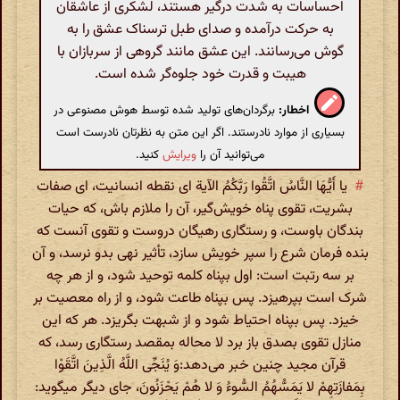
احساسات به شدت درگیر هستند، لشکری از عاشقان
به حرکت درآمده و صدای طبل ترسناک عشق را به
گوش می‌رسانند. این عشق مانند گروهی از سربازان با
هیبت و قدرت خود جلوه‌گر شده است.
اخطار:
برگردان‌های تولید شده توسط هوش مصنوعی در
بسیاری از موارد نادرستند. اگر این متن به نظرتان نادرست است
می‌توانید آن را
ویرایش
کنید.
#
‌ یا أَیُّهَا النَّاسُ اتَّقُوا رَبَّکُمُ الآیة ای نقطه انسانیت، ای صفات
بشریت، تقوی پناه خویش‌گیر، آن را ملازم باش، که حیات
بندگان باوست، و رستگاری رهیگان دروست و تقوی آنست که
بنده فرمان شرع را سپر خویش سازد، تأثیر نهی بدو نرسد، و آن
بر سه رتبت است: اول بپناه کلمه توحید شود، و از هر چه
شرک است بپرهیزد. پس بپناه طاعت شود، و از راه معصیت بر
خیزد. پس بپناه احتیاط شود و از شبهت بگریزد. هر که این
منازل تقوی بصدق باز برد لا محاله بمقصد رستگاری رسد، که
قرآن مجید چنین خبر می‌دهد:وَ یُنَجِّی اللَّهُ الَّذِینَ اتَّقَوْا
بِمَفازَتِهِمْ لا یَمَسُّهُمُ السُّوءُ وَ لا هُمْ یَحْزَنُونَ، جای دیگر میگوید: