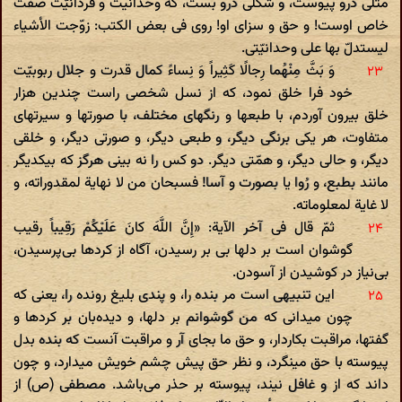
مثلی درو پیوست، و شکلی درو بست، که وحدانیت و فردانیّت صفت
خاص اوست! و حق و سزای او! روی فی بعض الکتب: زوّجت الأشیاء
لیستدلّ بها علی وحدانیّتی.
وَ بَثَّ مِنْهُما رِجالًا کَثِیراً وَ نِساءً کمال قدرت و جلال ربوبیّت
خود فرا خلق نمود، که از نسل شخصی راست چندین هزار
خلق بیرون آوردم، با طبعها و رنگهای مختلف، با صورتها و سیرتهای
متفاوت، هر یکی برنگی دیگر، و طبعی دیگر، و صورتی دیگر، و خلقی
دیگر، و حالی دیگر، و همّتی دیگر. دو کس را نه بینی هرگز که بیکدیگر
مانند بطبع، و رُوا یا بصورت و آسا! فسبحان من لا نهایة لمقدوراته، و
لا غایة لمعلوماته.
ثمّ قال فی آخر الآیة: «إِنَّ اللَّهَ کانَ عَلَیْکُمْ رَقِیباً رقیب
گوشوان است بر دلها بی بر رسیدن، آگاه از کردها بی‌پرسیدن،
بی‌نیاز در کوشیدن از آسودن.
این تنبیهی است مر بنده را، و پندی بلیغ رونده را، یعنی که
چون میدانی که من گوشوانم بر دلها، و دیده‌بان بر کردها و
گفتها، مراقبت بکاردار، و حق ما بجای آر و مراقبت آنست که بنده بدل
پیوسته با حق مینگرد، و نظر حق پیش چشم خویش میدارد، و چون
داند که از و غافل نیند، پیوسته بر حذر می‌باشد. مصطفی (ص) از