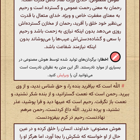
هوش مصنوعی: خدای بزرگ نماد کامل قدرت است.
رحمان به معنی رحمت عمومی و گسترده است و رحیم
به معنای مغفرت خاص و ویژه. خدای متعال با قدرت
بی‌نظیر خود خلق را آفرید، رحمان از مخازن گسترده‌اش
روزی می‌دهد بدون اینکه نیازی به زحمت باشد و رحیم
با سعی و گشاده‌دستی‌اش عیب‌ها را می‌پوشاند بدون
اینکه نیازمند شفاعت باشد.
اخطار:
برگردان‌های تولید شده توسط هوش مصنوعی در
بسیاری از موارد نادرستند. اگر این متن به نظرتان نادرست است
می‌توانید آن را
ویرایش
کنید.
#
اللَّه است که بیافرید بنده را، و حق شناس ندید، و از وی
ببرید. رحمن است که نعمت گسترانید، و از بنده شکر نشنید، و
نعمت باز نگرفت. رحیم است که عیبها دید و فرا پوشید، عذر
نشنید، و پرده ندرید. اللَّه داغ کردنست، رحمن مرهم
نهادنست، رحیم در کرم بیفزودنست.
هوش مصنوعی: خداوند، انسان را خلق کرده و در عین
حال از او خواسته که شکرش را بجا آورد، اما هرگز او را