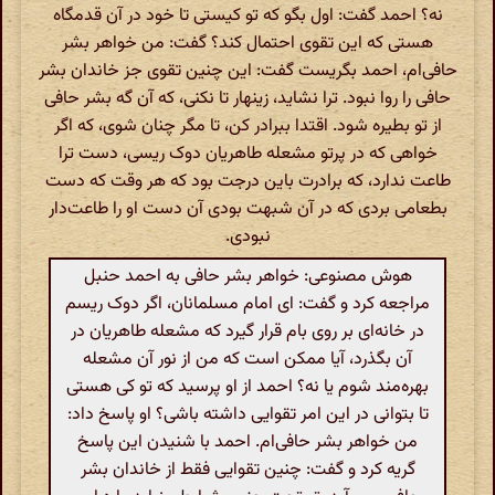
نه؟ احمد گفت: اول بگو که تو کیستی تا خود در آن قدمگاه
هستی که این تقوی احتمال کند؟ گفت: من خواهر بشر
حافی‌ام، احمد بگریست گفت: این چنین تقوی جز خاندان بشر
حافی را روا نبود. ترا نشاید، زینهار تا نکنی، که آن گه بشر حافی
از تو بطیره شود. اقتدا ببرادر کن، تا مگر چنان شوی، که اگر
خواهی که در پرتو مشعله طاهریان دوک ریسی، دست ترا
طاعت ندارد، که برادرت باین درجت بود که هر وقت که دست
بطعامی بردی که در آن شبهت بودی آن دست او را طاعت‌دار
نبودی.
هوش مصنوعی: خواهر بشر حافی به احمد حنبل
مراجعه کرد و گفت: ای امام مسلمانان، اگر دوک ریسم
در خانه‌ای بر روی بام قرار گیرد که مشعله طاهریان در
آن بگذرد، آیا ممکن است که من از نور آن مشعله
بهره‌مند شوم یا نه؟ احمد از او پرسید که تو کی هستی
تا بتوانی در این امر تقوایی داشته باشی؟ او پاسخ داد:
من خواهر بشر حافی‌ام. احمد با شنیدن این پاسخ
گریه کرد و گفت: چنین تقوایی فقط از خاندان بشر