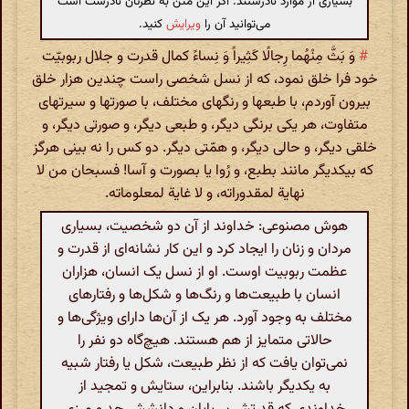
بسیاری از موارد نادرستند. اگر این متن به نظرتان نادرست است
می‌توانید آن را
ویرایش
کنید.
#
وَ بَثَّ مِنْهُما رِجالًا کَثِیراً وَ نِساءً کمال قدرت و جلال ربوبیّت
خود فرا خلق نمود، که از نسل شخصی راست چندین هزار خلق
بیرون آوردم، با طبعها و رنگهای مختلف، با صورتها و سیرتهای
متفاوت، هر یکی برنگی دیگر، و طبعی دیگر، و صورتی دیگر، و
خلقی دیگر، و حالی دیگر، و همّتی دیگر. دو کس را نه بینی هرگز
که بیکدیگر مانند بطبع، و رُوا یا بصورت و آسا! فسبحان من لا
نهایة لمقدوراته، و لا غایة لمعلوماته.
هوش مصنوعی: خداوند از آن دو شخصیت، بسیاری
مردان و زنان را ایجاد کرد و این کار نشانه‌ای از قدرت و
عظمت ربوبیت اوست. او از نسل یک انسان، هزاران
انسان با طبیعت‌ها و رنگ‌ها و شکل‌ها و رفتارهای
مختلف به وجود آورد. هر یک از آن‌ها دارای ویژگی‌ها و
حالاتی متمایز از هم هستند. هیچ‌گاه دو نفر را
نمی‌توان یافت که از نظر طبیعت، شکل یا رفتار شبیه
به یکدیگر باشند. بنابراین، ستایش و تمجید از