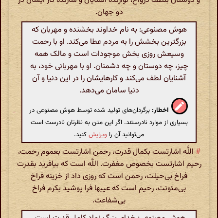
و دوستان بلطف درواخ، نوازنده آشنایان و سازنده کار ایشان در
دو جهان.
هوش مصنوعی: به نام خداوند بخشنده و مهربان که
بزرگترین بخشش را به مردم عطا می‌کند. او با رحمت
وسیعش روزی بخش موجودات است و مالک همه
چیز، چه دوستان و چه دشمنان. او با مهربانی خود، به
آشنایان لطف می‌کند و کارهایشان را در این دنیا و آن
دنیا سامان می‌دهد.
اخطار:
برگردان‌های تولید شده توسط هوش مصنوعی در
بسیاری از موارد نادرستند. اگر این متن به نظرتان نادرست است
می‌توانید آن را
ویرایش
کنید.
#
اللَّه اشارتست بکمال قدرت، رحمن اشارتست بعموم رحمت،
رحیم اشارتست بخصوص مغفرت. اللَّه است که بیافرید بقدرت
فراخ بی‌حیلت، رحمن است که روزی داد از خزینه فراخ
بی‌مئونت، رحیم است که عیبها فرا پوشید بکرم فراخ
بی‌شفاعت.