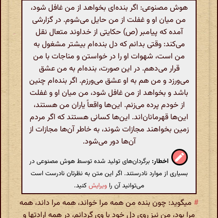
هوش مصنوعی: اگر بنده‌ای بخواهد از من غافل شود،
من میان او و غفلت از من حایل می‌شوم. در گزارشی
آمده که پیامبر (ص) حکایتی از خداوند متعال نقل
می‌کند: وقتی بدانم که دل بنده‌ام بیشتر مشغول به
من است، شهوات او را در خواستن و مناجات با من
قرار می‌دهم. در این صورت، بنده‌ام به من عشق
می‌ورزد و من هم به او عشق می‌ورزم. اگر بنده‌ام چنین
باشد و بخواهد از من غافل شود، من میان او و غفلت
از خودم پرده می‌زنم. این‌ها واقعاً یاران من هستند،
این‌ها قهرمانان‌اند. این‌ها کسانی هستند که اگر مردم
زمین بخواهند مجازات شوند، به خاطر آن‌ها مجازات از
آن‌ها دور می‌شود.
اخطار:
برگردان‌های تولید شده توسط هوش مصنوعی در
بسیاری از موارد نادرستند. اگر این متن به نظرتان نادرست است
می‌توانید آن را
ویرایش
کنید.
#
میگوید: چون بنده من همه مرا خواند، همه مرا داند، همه
مرا بود، من نیز روی دل خود با وی گردانم، در همه ارادتها و