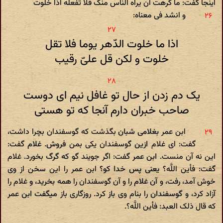
اینجا گفت: ما کرهت أن یراه النّاس منک فلا تفعله اذا خلوت‌
و انشد فی معناه:
اذا ما خلوت الدّهر یوما فلا تقل
خلوت و لکن قل علیّ رقیب‌
یک دم زدن از حال تو غافل نیم ای دوست‌
صاحب خبران دارم آنجا که تو هستی
ابن عمر بغلامی شبان بگذشت که گوسفندان بچرا داشت،
گفت: ای غلام ازین گوسفندان یکی بمن فروش. غلام گفت:
این نه آن منست. ابن عمر گفت: اگر جویند گو که گرگ بخورد. غلام
گفت: فأین اللَّه؟ یعنی پس خدا کو؟ ابن عمر را این سخن از وی
خوش آمد، رفت، و آن غلام را و آن گوسفندان را همه بخرید، و غلام را
آزاد کرد، و گوسفندان را بنام وی باز کرد. روزگاری باز میگفت ابن عمر
که قال ذلک العبد: فأین اللَّه؟.