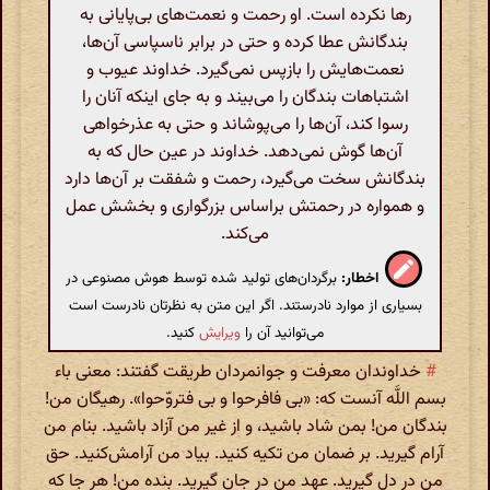
رها نکرده است. او رحمت و نعمت‌های بی‌پایانی به
بندگانش عطا کرده و حتی در برابر ناسپاسی آن‌ها،
نعمت‌هایش را بازپس نمی‌گیرد. خداوند عیوب و
اشتباهات بندگان را می‌بیند و به جای اینکه آنان را
رسوا کند، آن‌ها را می‌پوشاند و حتی به عذرخواهی
آن‌ها گوش نمی‌دهد. خداوند در عین حال که به
بندگانش سخت می‌گیرد، رحمت و شفقت بر آن‌ها دارد
و همواره در رحمتش براساس بزرگواری و بخشش عمل
می‌کند.
اخطار:
برگردان‌های تولید شده توسط هوش مصنوعی در
بسیاری از موارد نادرستند. اگر این متن به نظرتان نادرست است
می‌توانید آن را
ویرایش
کنید.
#
خداوندان معرفت و جوانمردان طریقت گفتند: معنی باء
بسم اللَّه آنست که: «بی فافرحوا و بی فتروّحوا». رهیگان من!
بندگان من! بمن شاد باشید، و از غیر من آزاد باشید. بنام من
آرام گیرید. بر ضمان من تکیه کنید. بیاد من آرامش‌کنید. حق
من در دل گیرید. عهد من در جان گیرید. بنده من! هر جا که