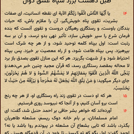
طبل دهشت برزد سپاه عشق دوال
‌ یا أَیُّهَا النَّاسُ اتَّقُوا رَبَّکُمُ الآیة ای نقطه انسانیت، ای صفات
بشریت، تقوی پناه خویش‌گیر، آن را ملازم باش، که حیات
بندگان باوست، و رستگاری رهیگان دروست و تقوی آنست که بنده
فرمان شرع را سپر خویش سازد، تأثیر نهی بدو نرسد، و آن بر سه
رتبت است: اول بپناه کلمه توحید شود، و از هر چه شرک است
بپرهیزد. پس بپناه طاعت شود، و از راه معصیت بر خیزد. پس بپناه
احتیاط شود و از شبهت بگریزد. هر که این منازل تقوی بصدق باز برد
لا محاله بمقصد رستگاری رسد، که قرآن مجید چنین خبر می‌دهد:وَ
یُنَجِّی اللَّهُ الَّذِینَ اتَّقَوْا بِمَفازَتِهِمْ لا یَمَسُّهُمُ السُّوءُ وَ لا هُمْ یَحْزَنُونَ،
جای دیگر میگوید: وَ مَنْ یَتَّقِ اللَّهَ یَجْعَلْ لَهُ مَخْرَجاً وَ یَرْزُقْهُ مِنْ حَیْثُ لا
یَحْتَسِبُ.
هر که او دست در تقوی زند راه رستگاری او، از هر چه رنج
است برو آسان کنیم، و از آنجا که نبیوسد روزی فرستیم.
آورده‌اند که خواهر بشر حافی بر احمد حنبل شد، گفت: ای
امام مسلمانان، بر بام خانه دوک ریسم، مشعله طاهریان
بگذرد، باشد که تایی بشعاع آن مشعله در پیوندم روا باشد یا نه؟
احمد گفت: اول بگو که تو کیستی تا خود در آن قدمگاه هستی که