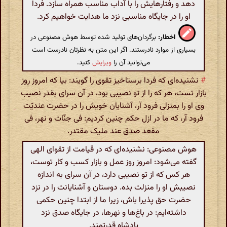
دهد و رفتارهایش را با آداب مناسب همراه سازد. فردا
او را در جایگاه مناسبی نزد ما هدایت خواهیم کرد.
اخطار:
برگردان‌های تولید شده توسط هوش مصنوعی در
بسیاری از موارد نادرستند. اگر این متن به نظرتان نادرست است
می‌توانید آن را
ویرایش
کنید.
#
نشنیده‌ای که فردا برستاخیز تقوی را گویند: بیا که امروز روز
بازار تست، هر که را از تو نصیبی بود، در آن سرای بقدر نصیب
وی او را بمنزلی فرود آر، آشنایان خویش را در حضرت عندیّت
فرود آر، که ما در ازل حکم چنین کردیم: فی جنّات و نهر، فی
مقعد صدق عند ملیک مقتدر.
هوش مصنوعی: نشنیده‌ای که در قیامت از تقوای الهی
گفته می‌شود: امروز روز عمل و بازار کسب و کار توست،
هر کس که از تو نصیبی دارد، در آن سرای به اندازه
نصیبش او را منزلت بده. دوستان و آشنایانت را در نزد
حضرت حق پذیرا باش، زیرا ما از ابتدا چنین حکمی
داشته‌ایم: در باغ‌ها و نهرها، در جایگاه صدق نزد
پادشاه قدرتمند.