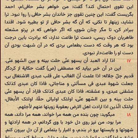
این تقوی احتمال کند؟ گفت: من خواهر بشر حافی‌ام، احمد
بگریست گفت: این چنین تقوی جز خاندان بشر حافی را روا نبود. ترا
نشاید، زینهار تا نکنی، که آن گه بشر حافی از تو بطیره شود. اقتدا
ببرادر کن، تا مگر چنان شوی، که اگر خواهی که در پرتو مشعله
طاهریان دوک ریسی، دست ترا طاعت ندارد، که برادرت باین درجت
بود که هر وقت که دست بطعامی بردی که در آن شبهت بودی آن
دست او را طاعت‌دار نبودی.
اذا اراد العبد أن یسهو عنّی حلت بینه و بین السّهو عنّی.
این در آن خبر بیاید که مصطفی (ص) گفت حکایة از کردگار
قدیم جلّ جلاله: اذا علمت أنّ الغالب علی قلب عبدی الاشتغال بی،
جعلت شهوة عبدی فی مسألتی و مناجاتی، فاذا کان عبدی کذلک
عشقنی عبدی، و عشقته، فاذا کان عبدی کذلک فاراد أن یسهو عنّی
حلت بینه و بین السّهو عنّی، اولئک اولیائی حقّا، اولئک الأبطال،
اولئک الّذین اذا ارادت اهل الارض بعقوبة زویتها عنهم لأجلهم.
میگوید: چون بنده من همه مرا خواند، همه مرا داند، همه
مرا بود، من نیز روی دل خود با وی گردانم، در همه ارادتها و
شهوتها و بایستها برو در بندم، و اغیار را بتمامی از آن دل بیرون کنم.
عشق و اما گفتن و ازما شنیدن، بر جان و دلش مسلط کنم، بر بساط