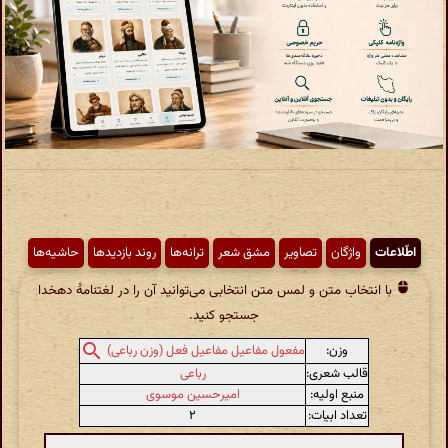
اطّلاعات
واژگان
تصاویر
مشق شعر
ترانه‌ها
روند بازدیدها
حاشیه‌ها
با انتخاب متن و لمس متن انتخابی می‌توانید آن را در لغتنامهٔ دهخدا
جستجو کنید.
وزن:
مفعول مفاعیل مفاعیل فعل (وزن رباعی)
قالب شعری:
رباعی
منبع اولیه:
امیرحسین موسوی
تعداد ابیات:
۲