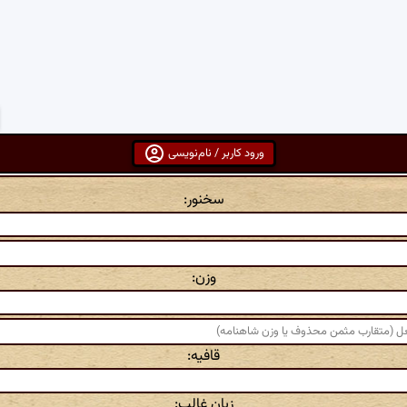
ورود کاربر / نام‌نویسی
سخنور:
وزن:
قافیه:
زبان غالب: