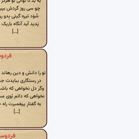
به بَد تا تَوانی تو هَرگز
چو سی روز گردش بپیما
شَوَد تیره گیتی بِدو رو
پَدید آید آنگاه باریک و 
[...]
فردوسی »
تو را دانش و دین رهاند
درِ رستگاری ببایدت 
وگر دل نخواهی که باشد
نخواهی که دائم بُوی م
به گفتارِ پیغمبرت راه
[...]
فردوسی » شا