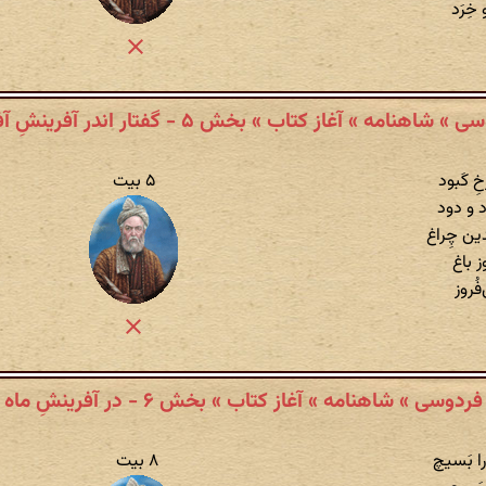
خِرَد
 شاهنامه » آغاز کتاب » بخش ۵ - گفتار اندر آفرینشِ آفتاب
ِ کَبود
۵ بیت
اد و دود
ین چِراغ
ز باغ
فُروز
فردوسی » شاهنامه » آغاز کتاب » بخش ۶ - در آفرینشِ ماه
ا بَسیچ
۸ بیت