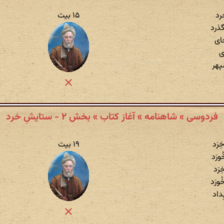
رد
۱۵ بیت
گذرد
جای
ی
پهر
فردوسی » شاهنامه » آغاز کتاب » بخش ۲ - ستایشِ خرد
ِرَد
۱۹ بیت
ورَد
رَد
ورَد
ِداد