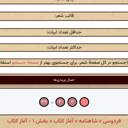
قالب شعر:
حداقل تعداد ابیات:
حداکثر تعداد ابیات:
 (جستجو در کل صفحهٔ شعر، برای جستجوی بهتر از
صفحهٔ جستجو
استفاده
۳۹
…
۳
۲
۱
فردوسی » شاهنامه » آغاز کتاب » بخش ۱ - آغاز کتاب