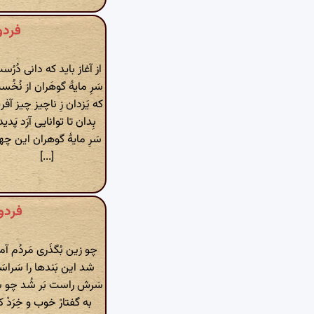
فردوسی 
از آغاز باید که دانی دُرُس
سَرِ مایهٔ گوهَران از نُخُ
که یَزدان زِ ناچیز چیز آفر
بِدان تا توانایی آرَد پَدید
سَرِ مایهٔ گوهران این چها
[...]
فردوسی 
چو زین بُگذَری مَردُم آم
شد این بَندها را سَراسَر
سَرش راست بَر شُد چو سَرو
به گفتارْ خوب و خِرَدْ کا