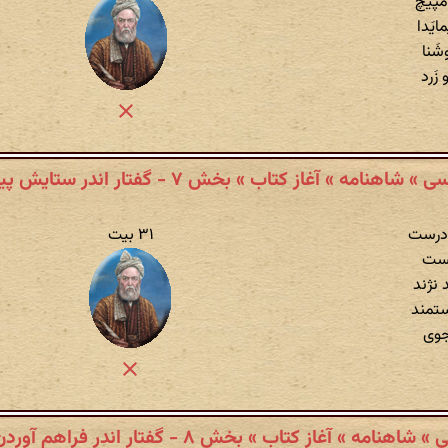
 مَپیچ
یَدا
شَنا
زَرد
 شاهنامه » آغاز کتاب » بخش ۷ - گفتار اندر ستایش پیغمبر
 درست
۳۱ بیت
جست
 نژند
ستمند
 جوی
هنامه » آغاز کتاب » بخش ۸ - گفتار اندر فراهم آوردن کتاب