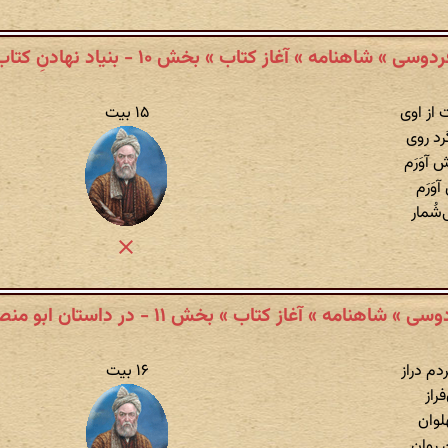
دوسی » شاهنامه » آغاز کتاب » بخش ۱۰ - بنیاد نهادنِ کتاب
از اوی
۱۵ بیت
رد روی
 آوَرَم
وَرَم
‌شُمار
ی » شاهنامه » آغاز کتاب » بخش ۱۱ - در داستان ابو منصور
م دراز
۱۶ بیت
راز
لوان
 روان