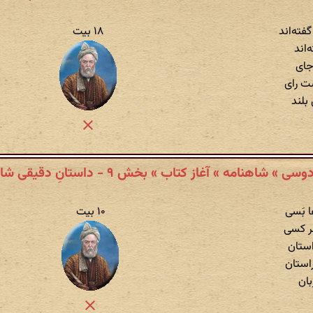
ته‌اند
۱۸ بیت
ه‌اند
جای
ست رای
 بلند
سی » شاهنامه » آغاز کتاب » بخش ۹ - داستانِ دقیقی شاعر
ا بَسی
۱۰ بیت
هر کسی
استان
راستان
بان