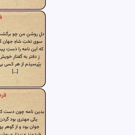
فر
دلِ روشنِ من چو برگشت 
سوی تختِ شاهِ جهان کَ
که این نامه را دَستِ پیش
زِ دفتر به گفتارِ خویش آ
بِپُرسیدَم از هر کسی بی
[...]
فردوس
بدین نامه چون دست کرد
یکی مهتری بود گردن‌ف
جوان بود و از گوهر په
خردمند و بیدار و روشن