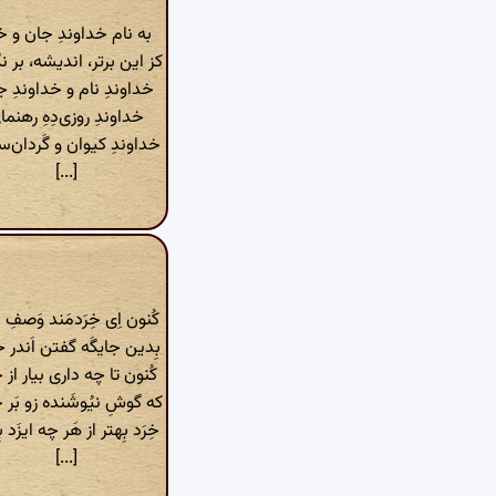
به نام خداوندِ جان و خ
کز این برتر، اندیشه، بر ن
خداوندِ نام و خداوندِ 
خداوندِ روزی‌دِهِ رهنما
خداوندِ کیوان و گَردان‌س
[...]
کُنون اِی خِرَدمَند وَصفِ خ
بِدین جایگَه گفتن اَندر خُ
کُنون تا چه داری بیار از خِ
که گوشِ نیُوشَنده زو بَر خُ
خِرَد بِهتر از هَر چه ایزَد ب
[...]