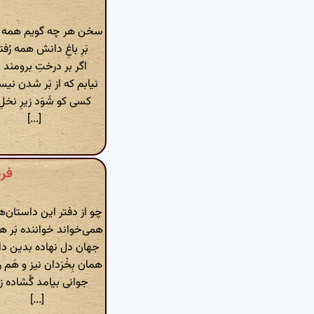
سخن هر چه گویم همه گف
بَرِ باغِ دانش همه رُفت
اگر بر درختِ برومند 
نیابم که از بَر شدن نی
کسی کو شَوَد زیرِ نخلِ
[...]
فردو
چو از دفتر این داستان‌ه
همی‌خواند خواننده بَر 
جهان دل نهاده بدین د
همان بِخْرَدان نیز و هَم 
جوانی بیامد گُشاده ز
[...]