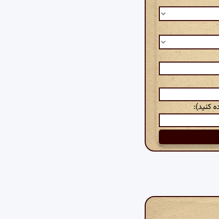
 کنید):