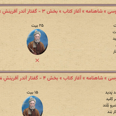
» شاهنامه » آغاز کتاب » بخش ۳ - گفتار اَندر آفرینشِ عالم
ت
۲۵ بیت
ست
ید
ر
» شاهنامه » آغاز کتاب » بخش ۴ - گفتار اَندر آفرینشِ مَردُم
د پَدید
۱۵ بیت
 کِلید
ِ بُلَند
ر بَند