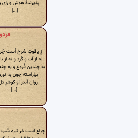
پذیرندهٔ هوش و رای و 
[...]
فردوسی »
زِ یاقوتِ سُرخ اَست چَرخ
نه از آب و گَرد و نَه از ب
به چَندین فُروغ و به چَند
بیاراسته چون به نورو
رَوان اَندر او گوهَرِ دل‌
[...]
چراغ اَست مَر تیره شَب ر