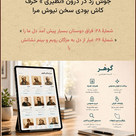
جوش زد در درون «نظیری » حرف
کاش بودی سخن نیوش مرا
شمارهٔ ۲۸: فراق دوستان بسیار پیش آمد دل ما را
»
«
شمارهٔ ۲۶: غبار از دل به مژگان روبم و بینم نشانش
را