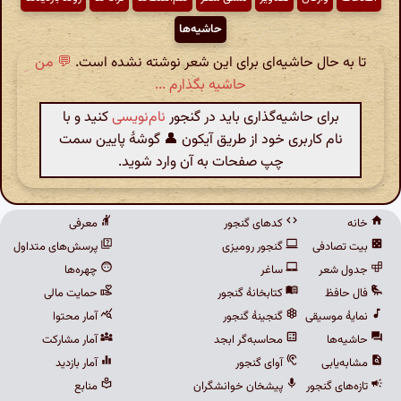
حاشیه‌ها
تا به حال حاشیه‌ای برای این شعر نوشته نشده است.
💬 من
حاشیه بگذارم ...
برای حاشیه‌گذاری باید در گنجور
نام‌نویسی
کنید و با
نام کاربری خود از طریق آیکون 👤 گوشهٔ پایین سمت
چپ صفحات به آن وارد شوید.
خانه
کدهای گنجور
معرفی
بیت تصادفی
گنجور رومیزی
پرسش‌های متداول
جدول شعر
ساغر
چهره‌ها
فال حافظ
کتابخانهٔ گنجور
حمایت مالی
نمایهٔ موسیقی
گنجینهٔ گنجور
آمار محتوا
حاشیه‌ها
محاسبه‌گر ابجد
آمار مشارکت
مشابه‌یابی
آوای گنجور
آمار بازدید
تازه‌های گنجور
پیشخان خوانشگران
منابع