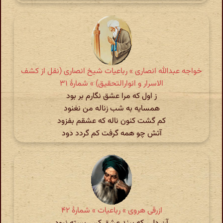
خواجه عبدالله انصاری » رباعیات شیخ انصاری (نقل از کشف
الاسرار و انوارالتحقیق) » شمارهٔ ۳۱
ز اول که مرا عشق نگارم بر بود
همسایه به شب زناله من نغنود
کم گشت کنون ناله که عشقم بفزود
آتش چو همه گرفت کم گردد دود
ازرقی هروی » رباعیات » شمارهٔ ۴۲