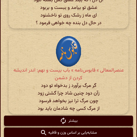
آن دل ، که ببند عشق کس بسته نبود
عشق تو بیامد و ببست و بربود
ای ماه ز رشک روی تو ناخشنود
در حال دل بنده چه خواهی فرمود ؟
عنصرالمعالی » قابوس‌نامه » باب بیست و نهم: اندر اندیشه
کردن از دشمن
گر مرگ برآورد ز بدخواه تو دود
زآن دود چنین شاد چرا گشتی زود
چون مرگ ترا نیز بخواهد فرسود
از مرگ کسی چه شادمان باید بود
بیشتر
مشابه‌یابی بر اساس وزن و قافیه