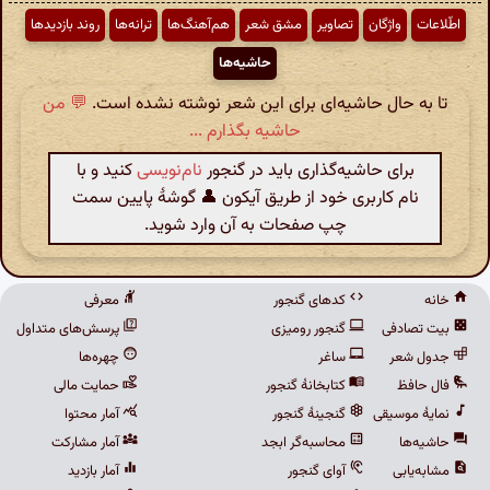
اطّلاعات
واژگان
تصاویر
مشق شعر
هم‌آهنگ‌ها
ترانه‌ها
روند بازدیدها
حاشیه‌ها
تا به حال حاشیه‌ای برای این شعر نوشته نشده است.
💬 من
حاشیه بگذارم ...
برای حاشیه‌گذاری باید در گنجور
نام‌نویسی
کنید و با
نام کاربری خود از طریق آیکون 👤 گوشهٔ پایین سمت
چپ صفحات به آن وارد شوید.
خانه
کدهای گنجور
معرفی
بیت تصادفی
گنجور رومیزی
پرسش‌های متداول
جدول شعر
ساغر
چهره‌ها
فال حافظ
کتابخانهٔ گنجور
حمایت مالی
نمایهٔ موسیقی
گنجینهٔ گنجور
آمار محتوا
حاشیه‌ها
محاسبه‌گر ابجد
آمار مشارکت
مشابه‌یابی
آوای گنجور
آمار بازدید