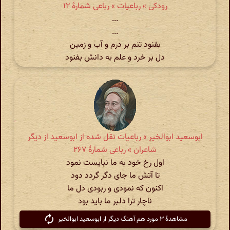
رودکی » رباعیات » رباعی شمارهٔ ۱۲
...
...
بفنود تنم بر درم و آب و زمین
دل بر خرد و علم به دانش بفنود
ابوسعید ابوالخیر » رباعیات نقل شده از ابوسعید از دیگر
شاعران » رباعی شمارهٔ ۲۶۷
اول رخ خود به ما نبایست نمود
تا آتش ما جای دگر گردد دود
اکنون که نمودی و ربودی دل ما
ناچار ترا دلبر ما باید بود
مشاهدهٔ ۳ مورد هم آهنگ دیگر از ابوسعید ابوالخیر