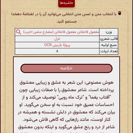
حاشیه‌ها
با انتخاب متن و لمس متن انتخابی می‌توانید آن را در لغتنامهٔ دهخدا
جستجو کنید.
وزن:
مفعول فاعلاتن مفعول فاعلاتن (مضارع مثمن اخرب)
قالب شعری:
غزل
منبع اولیه:
پروژهٔ بازبینی OCR
تعداد ابیات:
۸
خلاصه
هوش مصنوعی: این شعر به عشق و زیبایی معشوق
پرداخته است. شاعر معشوق را با صفات زیبایی چون
"آفتاب یغما" و "ترک ماه رویی" توصیف می‌کند و از
احساسات عمیق خود نسبت به او سخن می‌گوید. او
بیان می‌کند که معشوق در دلش نشسته و همیشه در
کنار اوست، مانند رازهایی که گاهی فاش می‌شود.
شاعر از درد و رنج عشق می‌گوید و اینکه بدون معشوق