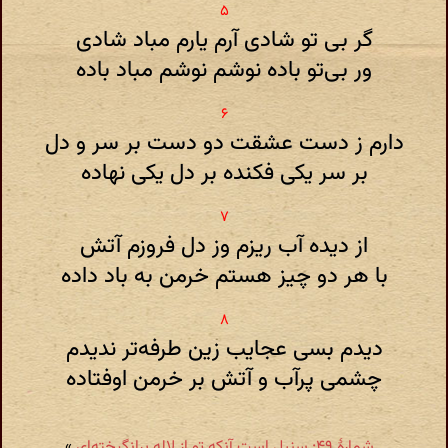
گر بی تو شادی آرم یارم مباد شادی
ور بی‌تو باده نوشم نوشم مباد باده
دارم ز دست عشقت دو دست بر سر و دل
بر سر یکی فکنده بر دل یکی نهاده
از دیده آب ریزم وز دل فروزم آتش
با هر دو چیز هستم خرمن به باد داده
دیدم بسی عجایب زین طرفه‌تر ندیدم
چشمی پرآب و آتش بر خرمن اوفتاده
شمارهٔ ۴۹: سنبل است آنکه تو از لاله برانگیخته‌ای
»