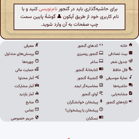
برای حاشیه‌گذاری باید در گنجور
نام‌نویسی
کنید و با
نام کاربری خود از طریق آیکون 👤 گوشهٔ پایین سمت
چپ صفحات به آن وارد شوید.
خانه
کدهای گنجور
معرفی
بیت تصادفی
گنجور رومیزی
پرسش‌های متداول
جدول شعر
ساغر
چهره‌ها
فال حافظ
کتابخانهٔ گنجور
حمایت مالی
نمایهٔ موسیقی
گنجینهٔ گنجور
آمار محتوا
حاشیه‌ها
محاسبه‌گر ابجد
آمار مشارکت
مشابه‌یابی
آوای گنجور
آمار بازدید
تازه‌های گنجور
پیشخان خوانشگران
منابع
پیشخان یا پیشخوان؟
تماس
نسکبان
حریم خصوصی