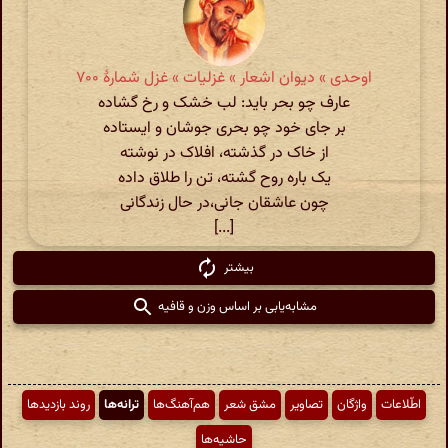
اوحدی » دیوان اشعار » غزلیات » غزل شمارهٔ ۷۰۰
عارف چو بحر باید: لب خشک و رخ گشاده
بر جای خود چو بحری جوشان و ایستاده
از خاک در گذشته، افلاک در نوشته
یک باره روح گشته، تن را طلاق داده
چون عاشقان جانی،در حال زندگانی
[...]
بیشتر
مشابه‌یابی بر اساس وزن و قافیه
اطّلاعات
واژگان
تصاویر
مشق شعر
هم‌آهنگ‌ها
ترانه‌ها
روند بازدیدها
حاشیه‌ها