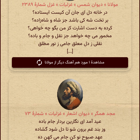
مولانا » دیوان شمس » غزلیات » غزل شمارهٔ ۲۳۸۹
در خانه دل ای جان آن کیست ایستاده؟
بر تخت شه کی باشد جز شاه و شاه‌زاده؟
کرده به دست اشارت کز من بگو چه خواهی؟
مخمور می چه خواهد جز نقل و جام و باده؟
نقلی ز دل معلق جامی ز نور مطلق
[...]
مشاهدهٔ ۱ مورد هم آهنگ دیگر از مولانا
مجد همگر » دیوان اشعار » غزلیات » شمارهٔ ۷۳
عید آمد ای نگارین بردار جام باده
وز بند غم برون شو تا دل شود گشاده
عهد صبوح نو کن جام می کهن ده